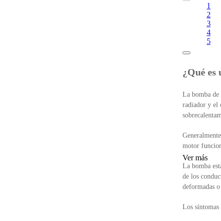
1
2
3
4
5
¿Qué es 
La bomba de ag
radiador y el
sobrecalentam
Generalmente 
motor funcion
Ver más
La bomba está
de los conduc
deformadas o 
Los síntomas 