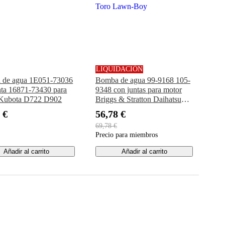
LIQUIDACIÓN
 de agua 1E051-73036
Bomba de agua 99-9168 105-
nta 16871-73430 para
9348 con juntas para motor
 Kubota D722 D902
Briggs & Stratton Daihatsu
DM950 DM850 Toro Lawn-
 €
56,78 €
Boy
69,78 €
Precio para miembros
Añadir al carrito
Añadir al carrito