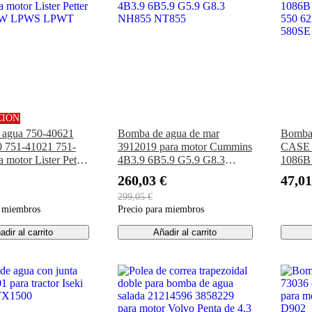
CIÓN
 agua 750-40621
Bomba de agua de mar
Bomba 
 751-41021 751-
3912019 para motor Cummins
CASE 
 motor Lister Petter
4B3.9 6B5.9 G5.9 G8.3
1086B
PW LPWS LPWT
NH855 NT855
550 6
260,03 €
47,01
580SE
299,05 €
a miembros
Precio para miembros
adir al carrito
Añadir al carrito