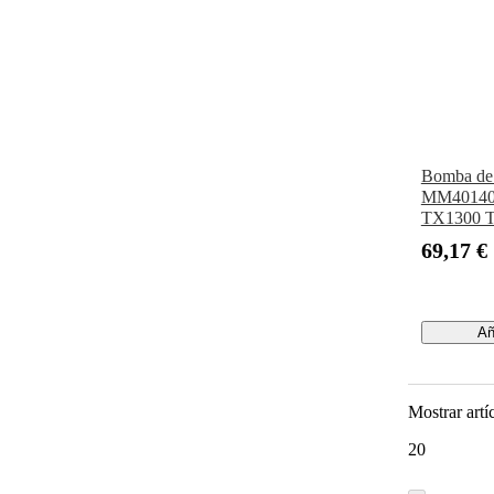
Bomba de 
MM401401 
TX1300 
69,17 €
Añ
Mostrar artí
20