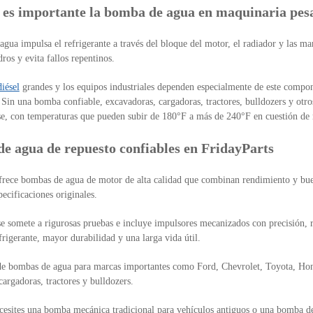
 es importante la bomba de agua en maquinaria pes
gua impulsa el refrigerante a través del bloque del motor, el radiador y las ma
ndros y evita fallos repentinos.
iésel
grandes y los equipos industriales dependen especialmente de este compon
 Sin una bomba confiable, excavadoras, cargadoras, tractores, bulldozers y otr
se, con temperaturas que pueden subir de 180°F a más de 240°F en cuestión de
e agua de repuesto confiables en FridayParts
frece bombas de agua de motor de alta calidad que combinan rendimiento y bue
pecificaciones originales.
 somete a rigurosas pruebas e incluye impulsores mecanizados con precisión, r
frigerante, mayor durabilidad y una larga vida útil.
e bombas de agua para marcas importantes como Ford, Chevrolet, Toyota, Hond
cargadoras, tractores y bulldozers.
cesites una bomba mecánica tradicional para vehículos antiguos o una bomba de