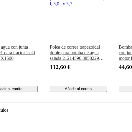
agua con junta
Polea de correa trapezoidal
Bomba
para tractor Iseki
doble para bomba de agua
con ju
TX1500
salada 21214596 3858229
motor
para motor Volvo Penta de 4,3
112,60 €
44,60
l, 5,0 l y 5,7 l
adir al carrito
Añadir al carrito
culos