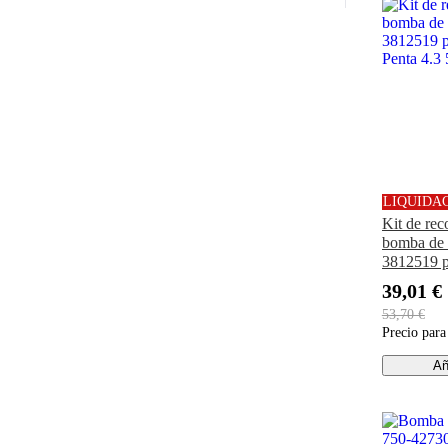
LIQUIDA
Kit de rec
bomba de
3812519 p
Penta 4.3 
39,01 €
53,70 €
Precio par
Añ