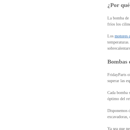
¿Por qué
La bomba de a
fríos los cili
Los
motores d
temperaturas.
sobrecalentar
Bombas d
FridayParts o
superar las es
Cada bomba se
óptimo del re
Disponemos d
excavadoras, 
Ya sea que ne