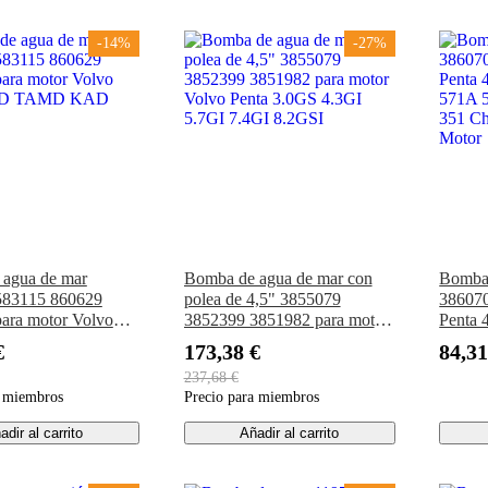
-14%
-27%
agua de mar
Bomba de agua de mar con
Bomba 
583115 860629
polea de 4,5" 3855079
386070
ara motor Volvo
3852399 3851982 para motor
Penta
MD TAMD KAD
Volvo Penta 3.0GS 4.3GI
571A 
€
173,38 €
84,31
5.7GI 7.4GI 8.2GSI
351 Ch
237,68 €
Motor
a miembros
Precio para miembros
adir al carrito
Añadir al carrito