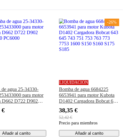
-26%
LIQUIDACIÓN
de agua 25-34330-
Bomba de agua 6684225
53433000 para motor
6653941 para motor Kubota
a D662 D722 D902
D1402 Cargadora Bobcat 643
0 PC6000
645 743 751 753 763 773
 €
38,35 €
7753 1600 S150 S160 S175
52,42 €
S185
Precio para miembros
Añadir al carrito
Añadir al carrito