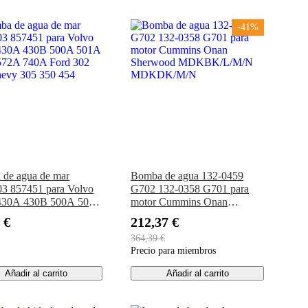
-41%
de agua de mar
Bomba de agua 132-0459
3 857451 para Volvo
G702 132-0358 G701 para
 430A 430B 500A 501A
motor Cummins Onan
572A 740A Ford 302
Sherwood MDKBK/L/M/N
 €
212,37 €
evy 305 350 454
MDKDK/M/N
364,39 €
Precio para miembros
Añadir al carrito
Añadir al carrito