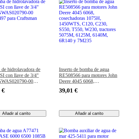
de hidrolavadora de
Inserto de bomba de agua
SI con llave de 3/4"
RE508566 para motores John
WAS020790-00
Deere 4045 6068,
97 para Craftsman
cosechadoras 1075H,
 €
39,01 €
1450WTS, C120, C230,
S550, T550, W230, tractores
5075M, 6125M, 6140M,
6R140 y 7M235
Añadir al carrito
Añadir al carrito