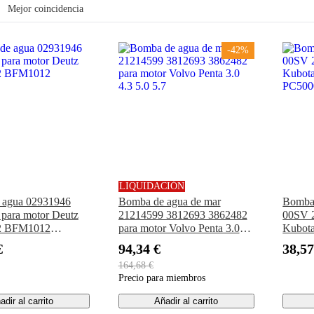
Mejor coincidencia
-42%
LIQUIDACIÓN
 agua 02931946
Bomba de agua de mar
Bomba 
para motor Deutz
21214599 3812693 3862482
00SV 2
2 BFM1012
para motor Volvo Penta 3.0
Kubot
4.3 5.0 5.7
PC500
€
94,34 €
38,57
164,68 €
Precio para miembros
adir al carrito
Añadir al carrito