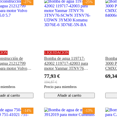
-27%
-25%
CIÓN
LIQUIDACIÓN
onstrucción de
Bomba de agua 119717-
Bomba 
 agua 21212799
42002 119717-42003 para
3000 P
ara motor Volvo
motor Yanmar 3TNV76
CMXG
5.0 5.7
3TNV76-SCWN 3TNV76-
840064
77,93 €
69,34
UDWN 3YM30 Komatsu
104,87 €
3D76E-6 3D76E-5N-BA
a miembros
Precio para miembros
adir al carrito
Añadir al carrito
-14%
-13%