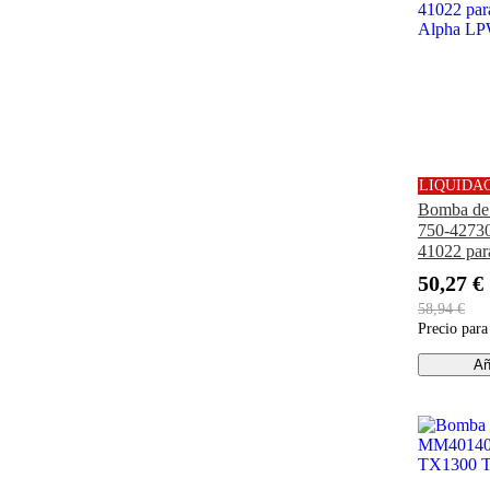
LIQUIDA
Bomba de
750-42730
41022 para
Alpha L
50,27 €
58,94 €
Precio par
Añ