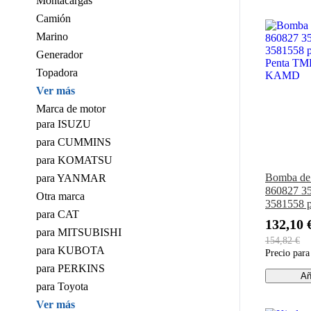
Montacargas
Camión
Marino
Generador
Topadora
Ver más
Marca de motor
para ISUZU
para CUMMINS
para KOMATSU
Bomba de 
para YANMAR
860827 3
Otra marca
3581558 p
para CAT
Penta T
132,10 
KAMD
para MITSUBISHI
154,82 €
para KUBOTA
Precio par
para PERKINS
Añ
para Toyota
Ver más