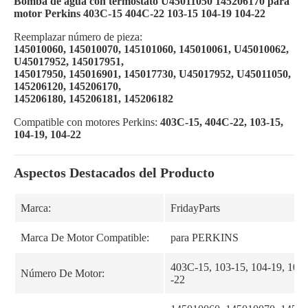
Bomba de agua con termostato U45011050 145206170 para
motor Perkins 403C-15 404C-22 103-15 104-19 104-22
Reemplazar número de pieza:
145010060, 145010070, 145101060, 145010061, U45010062,
U45017952, 145017951,
145017950, 145016901, 145017730, U45017952, U45011050,
145206120, 145206170,
145206180, 145206181, 145206182
Compatible con motores Perkins:
403C-15, 404C-22, 103-15,
104-19, 104-22
Aspectos Destacados del Producto
Marca:
FridayParts
Marca De Motor Compatible:
para PERKINS
403C-15, 103-15, 104-19, 104
Número De Motor:
-22