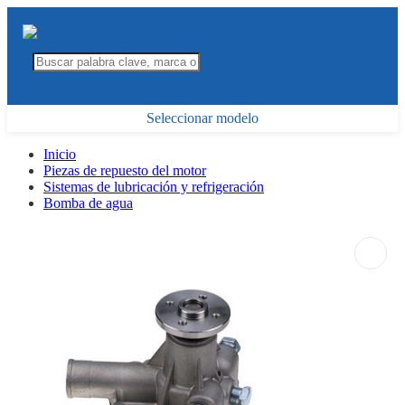
Seleccionar modelo
Inicio
Piezas de repuesto del motor
Sistemas de lubricación y refrigeración
Bomba de agua