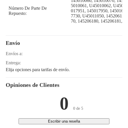
145010060, 145010070, 14510
5010061, U45010062, U45017
Número De Parte De
017951, 145017950, 14501690
Repuesto:
7730, U45011050, 145206120,
70, 145206180, 145206181, 1
Envío
Envíos a:
Entrega:
Elija opciones para tarifas de envío.
Opiniones de Clientes
0
0 de 5
Escribir una reseña