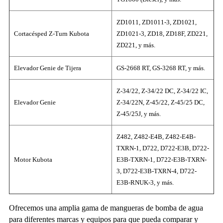
ZD1011, ZD1011-3, ZD1021,
Cortacésped Z-Turn Kubota
ZD1021-3, ZD18, ZD18F, ZD221,
ZD221, y más.
Elevador Genie de Tijera
GS-2668 RT, GS-3268 RT, y más.
Z-34/22, Z-34/22 DC, Z-34/22 IC,
Elevador Genie
Z-34/22N, Z-45/22, Z-45/25 DC,
Z-45/25J, y más.
Z482, Z482-E4B, Z482-E4B-
TXRN-1, D722, D722-E3B, D722-
Motor Kubota
E3B-TXRN-1, D722-E3B-TXRN-
3, D722-E3B-TXRN-4, D722-
E3B-RNUK-3, y más.
Ofrecemos una amplia gama de mangueras de bomba de agua
para diferentes marcas y equipos para que pueda comparar y