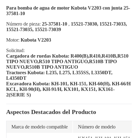
Para bomba de agua de motor Kubota V2203 con junta 25-
37581-10
Número de pieza:
25-37581-10
,
15521-73030, 15521-73033,
15521-73035, 15521-73039
Motor:
Kubota V2203
Solicitud:
Cargadora de ruedas Kubota: R400(B),R410,R410B,R510
TIPO NUEVO,R510 TIPO ANTIGUO,R510B TIPO
NUEVO,R510B TIPO ANTIGUO
Tractores Kubota: L235, L275, L355SS, L3350DT,
L4350DT
Excavadora Kubota: KH-101, KH-151, KH-60(H), KH-66/H
KCL, KH-90(H), KH-91/H, KX101, KX151, KX161-
2(SERIE S)
Aspectos Destacados del Producto
Marca de modelo compatible
Número de modelo