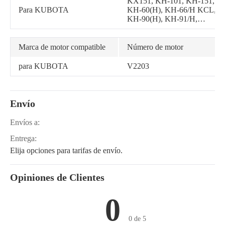
KX151, KH-101, KH-151,
Para KUBOTA
KH-60(H), KH-66/H KCL,
KH-90(H), KH-91/H,
KX101, KX161-2
Marca de motor compatible
Número de motor
para KUBOTA
V2203
Envío
Envíos a:
Entrega:
Elija opciones para tarifas de envío.
Opiniones de Clientes
0
0 de 5