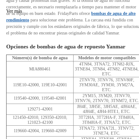
agua y causar problemas más graves. Si la bomba de agua no funciona
correctamente, es necesario reemplazarla a tiempo para mantener el motor
Ver más
de su equipo en buen estado. FridayParts ofrece
bombas de agua de alto
rendimiento
para solucionar este problema. La carcasa está fundida con
precisión y cumple con los estándares originales de fábrica, lo que solucion
el problema de no encontrar piezas originales de calidad Yanmar.
Opciones de bombas de agua de repuesto Yanmar
Número(s) de bomba de agua
Modelos de motor compatibles
4TN84, 3TNA72, 3TN82-RJX,
MIA880461
3TNE84, 3TN84, 4TN82, 4TNE84,
ETC.
2TNV70, 3TNV76, 3TNV80F,
119E10-42000, 119E10-42001
3YM30AE, 3YM30, 3YM27A,
ETC.
2YM15, 3YM20, 3TNV70,
119540-42000, 119540-42001
3TNV76, 2TNV70, 3TNM72, ETC.
JH4E, 3JH5E, 3JH5AE, 4JH4AE,
129271-42001
4JH4E, 4JH4-HTE1, ETC.
121450-42010, 129350-42010,
3T72HA, 3T72HA-F, 3T84HA,
121023-42100
3T84HA-F, 3TNA72, ETC.
3TNA72, 3TNA72L, 3TNV72,
119660-42004, 119660-42009
3TNE74, ETC.