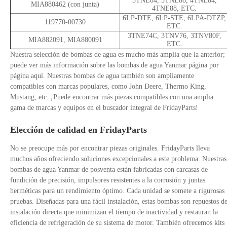
3TNE84, 3TNE88, 4TNE84,
MIA880462 (con junta)
4TNE88, ETC.
6LP-DTE, 6LP-STE, 6LPA-DTZP,
119770-00730
ETC.
3TNE74C, 3TNV76, 3TNV80F,
MIA882091, MIA880091
ETC.
Nuestra selección de bombas de agua es mucho más amplia que la anterior;
puede ver más información sobre las bombas de agua Yanmar página por
página aquí. Nuestras bombas de agua también son ampliamente
compatibles con marcas populares, como John Deere, Thermo King,
Mustang, etc. ¡Puede encontrar más piezas compatibles con una amplia
gama de marcas y equipos en el buscador integral de FridayParts!
Elección de calidad en FridayParts
No se preocupe más por encontrar piezas originales. FridayParts lleva
muchos años ofreciendo soluciones excepcionales a este problema. Nuestras
bombas de agua Yanmar de posventa están fabricadas con carcasas de
fundición de precisión, impulsores resistentes a la corrosión y juntas
herméticas para un rendimiento óptimo. Cada unidad se somete a rigurosas
pruebas. Diseñadas para una fácil instalación, estas bombas son repuestos d
instalación directa que minimizan el tiempo de inactividad y restauran la
eficiencia de refrigeración de su sistema de motor. También ofrecemos kits