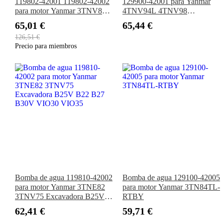
119802-42001 119802-42002
129900-42001 para Yanmar
para motor Yanmar 3TNV82A
4TNV94L 4TNV98
3TNV82A-M5FA Excavadora
4TNV98T
65,01 €
65,44 €
VIO30 VIO35 B22 B27
126,51 €
B30V
Precio para miembros
Bomba de agua 119810-42002
Bomba de agua 129100-42005
para motor Yanmar 3TNE82
para motor Yanmar 3TN84TL-
3TNV75 Excavadora B25V
RTBY
B22 B27 B30V VIO30
62,41 €
59,71 €
VIO35