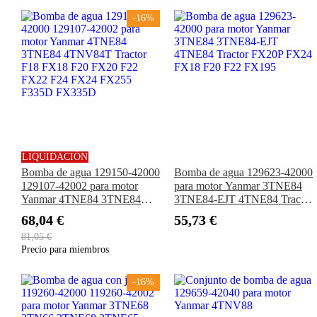
-16%
LIQUIDACIÓN
Bomba de agua 129150-42000
Bomba de agua 129623-42000
129107-42002 para motor
para motor Yanmar 3TNE84
Yanmar 4TNE84 3TNE84
3TNE84-EJT 4TNE84 Tractor
4TNV84T Tractor F18 FX18
FX20P FX24 FX18 F20 F22
68,04 €
55,73 €
F20 FX20 F22 FX22 F24
FX195
81,05 €
FX24 FX255 F335D FX335D
Precio para miembros
-16%