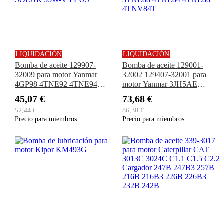
LIQUIDACIÓN
LIQUIDACIÓN
Bomba de aceite 129907-
Bomba de aceite 129001-
32009 para motor Yanmar
32002 129407-32001 para
4GP98 4TNE92 4TNE94
motor Yanmar 3JH5AE
4TNE94L 4TNE98
3JH5E 3TNV82A 3TNV88
45,07 €
73,68 €
4TNV94L 4TNV98
3TNV88F 4TNV88 3TNE84
52,44 €
86,38 €
Excavadora Doosan SOLAR
3TNE88 4TNE84 4TNE88
Precio para miembros
Precio para miembros
55W-V PLUS
4TNV84T