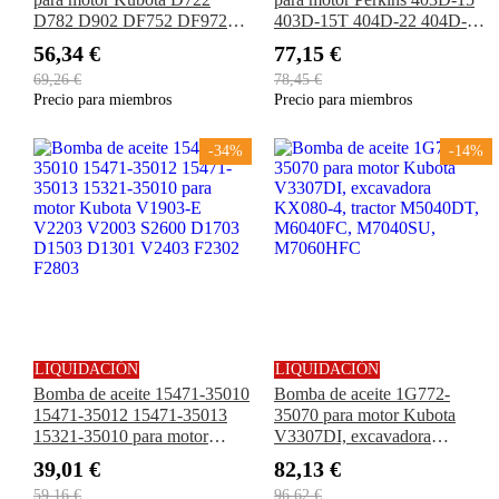
D782 D902 DF752 DF972
403D-15T 404D-22 404D-
DG972 WG750 WG752
22T 404D-22TA 403D-17
56,34 €
77,15 €
WG972 Z402 Z482 Z602
69,26 €
78,45 €
Precio para miembros
Precio para miembros
-34%
-14%
LIQUIDACIÓN
LIQUIDACIÓN
Bomba de aceite 15471-35010
Bomba de aceite 1G772-
15471-35012 15471-35013
35070 para motor Kubota
15321-35010 para motor
V3307DI, excavadora
Kubota V1903-E V2203
KX080-4, tractor M5040DT,
39,01 €
82,13 €
V2003 S2600 D1703 D1503
M6040FC, M7040SU,
59,16 €
96,62 €