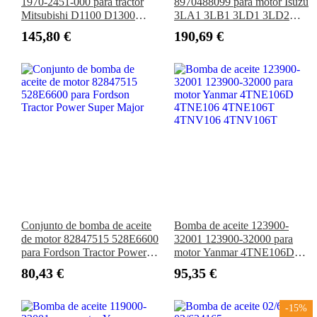
1970-2451-000 para tractor
8970488099 para motor Isuzu
Mitsubishi D1100 D1300
3LA1 3LB1 3LD1 3LD2
D1350 D1450 D1550
4LB1 4LC1 4LE1 4LE2
145,80 €
190,69 €
MT1301 MT1401 MT1601
Camión XD
MT372
Conjunto de bomba de aceite
Bomba de aceite 123900-
de motor 82847515 528E6600
32001 123900-32000 para
para Fordson Tractor Power
motor Yanmar 4TNE106D
Super Major
4TNE106 4TNE106T
80,43 €
95,35 €
4TNV106 4TNV106T
-15%