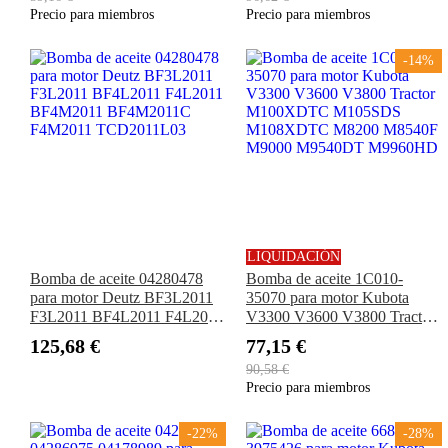
D1301 V2403 F2302 F2803
M7060HFC
Precio para miembros
Precio para miembros
-14%
LIQUIDACIÓN
Bomba de aceite 04280478
Bomba de aceite 1C010-
para motor Deutz BF3L2011
35070 para motor Kubota
F3L2011 BF4L2011 F4L2011
V3300 V3600 V3800 Tractor
BF4M2011 BF4M2011C
M100XDTC M105SDS
125,68 €
77,15 €
F4M2011 TCD2011L03
M108XDTC M8200 M8540F
90,58 €
M9000 M9540DT M9960HD
Precio para miembros
-22%
-28%