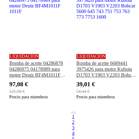
LIQUIDACIÓN
LIQUIDACIÓN
Bomba de aceite 04286878
Bomba de aceite 6689441
04286975 04178989 para
3975426 para motor Kubota
motor Deutz BF4M1011F
D1703 V1903 V2203 Bobcat
1011F
5600 645 743 751 753 763
97,08 €
39,01 €
773 7753 1600
125,69 €
54,44 €
Precio para miembros
Precio para miembros
1
2
3
4
5