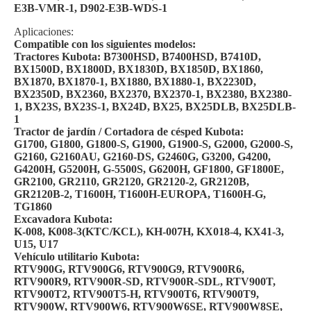
E3B-VMR-1, D902-E3B-WDS-1
Aplicaciones:
Compatible con los siguientes modelos:
Tractores Kubota: B7300HSD, B7400HSD, B7410D,
BX1500D, BX1800D, BX1830D, BX1850D, BX1860,
BX1870, BX1870-1, BX1880, BX1880-1, BX2230D,
BX2350D, BX2360, BX2370, BX2370-1, BX2380, BX2380-
1, BX23S, BX23S-1, BX24D, BX25, BX25DLB, BX25DLB-
1
Tractor de jardín / Cortadora de césped Kubota:
G1700, G1800, G1800-S, G1900, G1900-S, G2000, G2000-S,
G2160, G2160AU, G2160-DS, G2460G, G3200, G4200,
G4200H, G5200H, G-5500S, G6200H, GF1800, GF1800E,
GR2100, GR2110, GR2120, GR2120-2, GR2120B,
GR2120B-2, T1600H, T1600H-EUROPA, T1600H-G,
TG1860
Excavadora Kubota:
K-008, K008-3(KTC/KCL), KH-007H, KX018-4, KX41-3,
U15, U17
Vehículo utilitario Kubota:
RTV900G, RTV900G6, RTV900G9, RTV900R6,
RTV900R9, RTV900R-SD, RTV900R-SDL, RTV900T,
RTV900T2, RTV900T5-H, RTV900T6, RTV900T9,
RTV900W, RTV900W6, RTV900W6SE, RTV900W8SE,