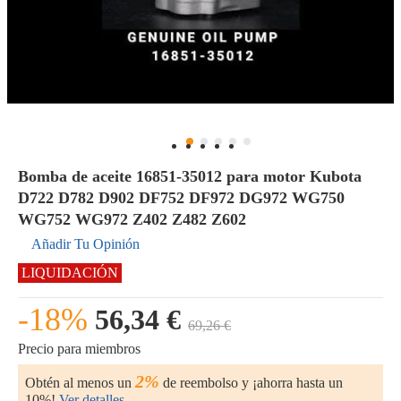
Bomba de aceite 16851-35012 para motor Kubota
D722 D782 D902 DF752 DF972 DG972 WG750
WG752 WG972 Z402 Z482 Z602
Añadir Tu Opinión
LIQUIDACIÓN
-18%
56,34 €
69,26 €
Precio para miembros
2%
Obtén al menos un
de reembolso y ¡ahorra hasta un
10%!
Ver detalles