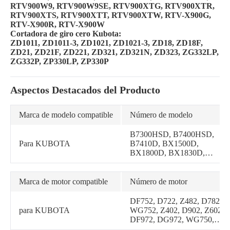
RTV900W9, RTV900W9SE, RTV900XTG, RTV900XTR,
RTV900XTS, RTV900XTT, RTV900XTW, RTV-X900G,
RTV-X900R, RTV-X900W
Cortadora de giro cero Kubota:
ZD1011, ZD1011-3, ZD1021, ZD1021-3, ZD18, ZD18F,
ZD21, ZD21F, ZD221, ZD321, ZD321N, ZD323, ZG332LP,
ZG332P, ZP330LP, ZP330P
Aspectos Destacados del Producto
Marca de modelo compatible
Número de modelo
B7300HSD, B7400HSD,
Para KUBOTA
B7410D, BX1500D,
BX1800D, BX1830D,
BX1850D, BX1860,
BX1870, BX1870-1,
BX1880, BX1880-1,
Marca de motor compatible
Número de motor
BX2230D, BX2350D,
BX2360, BX2370,
DF752, D722, Z482, D782,
BX2370-1, BX2380,
para KUBOTA
WG752, Z402, D902, Z602,
BX2380-1, BX23S, BX23S-
DF972, DG972, WG750,
1, BX24D, BX25,
WG972