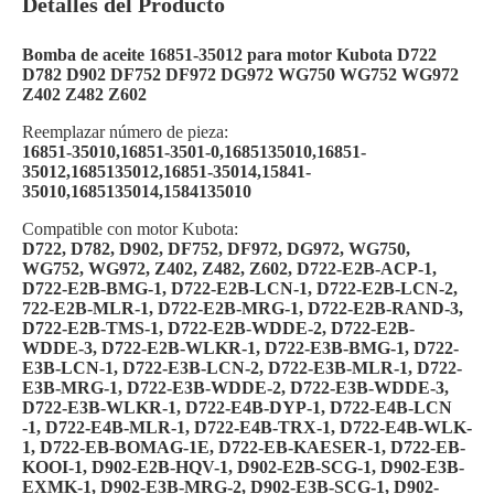
Detalles del Producto
Bomba de aceite 16851-35012 para motor Kubota D722
D782 D902 DF752 DF972 DG972 WG750 WG752 WG972
Z402 Z482 Z602
Reemplazar número de pieza:
16851-35010,16851-3501-0,1685135010,16851-
35012,1685135012,16851-35014,15841-
35010,1685135014,1584135010
Compatible con motor Kubota:
D722, D782, D902, DF752, DF972, DG972, WG750,
WG752, WG972, Z402, Z482, Z602, D722-E2B-ACP-1,
D722-E2B-BMG-1, D722-E2B-LCN-1, D722-E2B-LCN-2,
722-E2B-MLR-1, D722-E2B-MRG-1, D722-E2B-RAND-3,
D722-E2B-TMS-1, D722-E2B-WDDE-2, D722-E2B-
WDDE-3, D722-E2B-WLKR-1, D722-E3B-BMG-1, D722-
E3B-LCN-1, D722-E3B-LCN-2, D722-E3B-MLR-1, D722-
E3B-MRG-1, D722-E3B-WDDE-2, D722-E3B-WDDE-3,
D722-E3B-WLKR-1, D722-E4B-DYP-1, D722-E4B-LCN
-1, D722-E4B-MLR-1, D722-E4B-TRX-1, D722-E4B-WLK-
1, D722-EB-BOMAG-1E, D722-EB-KAESER-1, D722-EB-
KOOI-1, D902-E2B-HQV-1, D902-E2B-SCG-1, D902-E3B-
EXMK-1, D902-E3B-MRG-2, D902-E3B-SCG-1, D902-