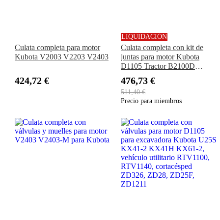
LIQUIDACIÓN
Culata completa para motor
Culata completa con kit de
Kubota V2003 V2203 V2403
juntas para motor Kubota
D1105 Tractor B2100D
B2400HSE B2620HSD
424,72 €
476,73 €
B7500D
511,40 €
Precio para miembros