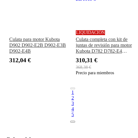
LIQUIDACIÓN
Culata para motor Kubota
Culata completa con kit de
D902 D902-E2B D902-E3B
juntas de revisión para motor
D902-E4B
Kubota D782 D782-E4
Cortadora ZD18 ZD21
312,04 €
310,31 €
ZD221 ZD321 ZD1011
368,38 €
ZD1011-3
Precio para miembros
1
2
3
4
5