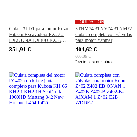
LIQUIDACIÓN
Culata 3LD1 para motor Isuzu
3TNM74 3TNV74 3TNM72
Hitachi Excavadora EX27U
Culata completa con válvulas
EX27UNA EX30U EX35U
para motor Yanmar
EX35UNA Cargadora LX20-
351,91 €
404,62 €
2 LX20-3 LX20SL-3
605,89 €
Precio para miembros