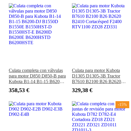
ZX80LCK-3, ZX85US-3,
ZX85USB-3
Culata completa con válvulas
Culata para motor Kubota
para motor D850 D850-B para
D1305 D1305-3B Tractor
Kubota B1-14 B1-15 B6200-
B7610 B2100 B26 B2620
DJ B1550D B1550E
B2410 Cortacésped F2400
358,53 €
329,38 €
B1550HST-D B1550HST-E
RTV1100 ZD28 ZD331
B6200D B6200E
B6200HSTD B6200HSTE
-15%