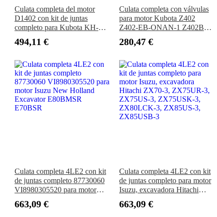
Culata completa del motor
Culata completa con válvulas
D1402 con kit de juntas
para motor Kubota Z402
completo para Kubota KH-66
Z402-EB-ONAN-1 Z402B
KH-91 KH-91H Scat Trak
Z402-B Z402-B-AIXAM-1
494,11 €
280,47 €
1000HD Mustang 342 New
Z402-E2B-WDDE-1
Holland L454 L455
Culata completa 4LE2 con kit
Culata completa 4LE2 con kit
de juntas completo 87730060
de juntas completo para motor
VI8980305520 para motor
Isuzu, excavadora Hitachi
Isuzu New Holland Excavator
ZX70-3, ZX75UR-3,
663,09 €
663,09 €
E80BMSR E70BSR
ZX75US-3, ZX75USK-3,