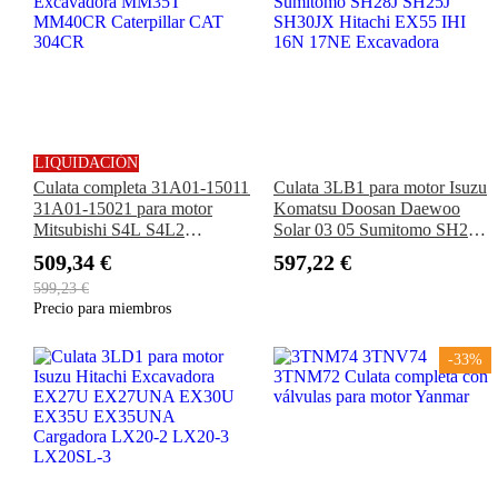
LIQUIDACIÓN
Culata completa 31A01-15011
Culata 3LB1 para motor Isuzu
31A01-15021 para motor
Komatsu Doosan Daewoo
Mitsubishi S4L S4L2
Solar 03 05 Sumitomo SH28J
Excavadora MM35T
SH25J SH30JX Hitachi EX55
509,34 €
597,22 €
MM40CR Caterpillar CAT
IHI 16N 17NE Excavadora
599,23 €
304CR
Precio para miembros
-33%