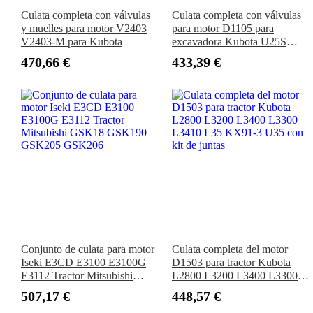
Culata completa con válvulas
Culata completa con válvulas
y muelles para motor V2403
para motor D1105 para
V2403-M para Kubota
excavadora Kubota U25S
KX41-2 KX41H KX61-2,
470,66 €
433,39 €
vehículo utilitario RTV1100,
RTV1140, cortacésped
ZD326, ZD28, ZD25F,
ZD1211
Conjunto de culata para motor
Culata completa del motor
Iseki E3CD E3100 E3100G
D1503 para tractor Kubota
E3112 Tractor Mitsubishi
L2800 L3200 L3400 L3300
GSK18 GSK190 GSK205
L3410 L35 KX91-3 U35 con
507,17 €
448,57 €
GSK206
kit de juntas