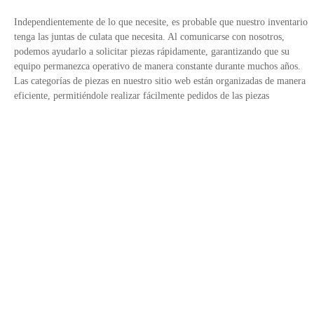
Independientemente de lo que necesite, es probable que nuestro inventario
tenga las juntas de culata que necesita. Al comunicarse con nosotros,
podemos ayudarlo a solicitar piezas rápidamente, garantizando que su
equipo permanezca operativo de manera constante durante muchos años.
Las categorías de piezas en nuestro sitio web están organizadas de manera
eficiente, permitiéndole realizar fácilmente pedidos de las piezas
Contáctanos
Política de Privacidad
Enlaces del sitio
Avalado por
+34 900 752185
E-Mail: info@fridayparts.com