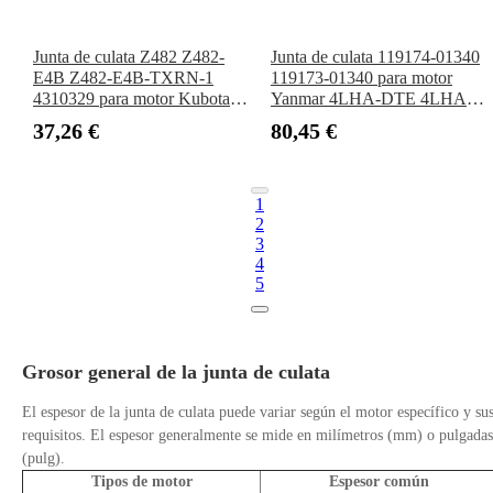
Junta de culata Z482 Z482-
Junta de culata 119174-01340
E4B Z482-E4B-TXRN-1
119173-01340 para motor
4310329 para motor Kubota
Yanmar 4LHA-DTE 4LHA-
Jacobsen Eclipse Tractor
DTP 4LHA-DTZE 4LH-DTE
37,26 €
80,45 €
Greens Mower 322
4LH-HTE 4LH-STE 4LH-TE
1
2
3
4
5
Grosor general de la junta de culata
El espesor de la junta de culata puede variar según el motor específico y su
requisitos. El espesor generalmente se mide en milímetros (mm) o pulgadas
(pulg).
Tipos de motor
Espesor común