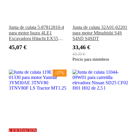
Junta de culata 5-87812810-4
Junta de culata 32A01-02201
para motor Isuzu 4LE1
para motor Mitsubishi S4S
Excavadora Hitachi EX55
S4SD S4SDT
ZX55UR ZX55
45,07 €
33,46 €
43,33 €
Precio para miembros
-37%
LIQUIDACIÓN