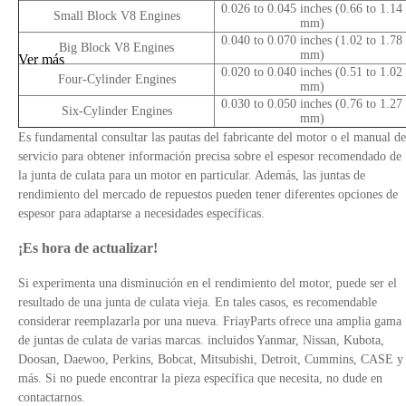
0.026 to 0.045 inches (0.66 to 1.14
Small Block V8 Engines
mm)
0.040 to 0.070 inches (1.02 to 1.78
Big Block V8 Engines
mm)
Ver más
0.020 to 0.040 inches (0.51 to 1.02
Four-Cylinder Engines
mm)
0.030 to 0.050 inches (0.76 to 1.27
Six-Cylinder Engines
mm)
Es fundamental consultar las pautas del fabricante del motor o el manual de
servicio para obtener información precisa sobre el espesor recomendado de
la junta de culata para un motor en particular. Además, las juntas de
rendimiento del mercado de repuestos pueden tener diferentes opciones de
espesor para adaptarse a necesidades específicas.
¡Es hora de actualizar!
Si experimenta una disminución en el rendimiento del motor, puede ser el
resultado de una junta de culata vieja. En tales casos, es recomendable
considerar reemplazarla por una nueva. FriayParts ofrece una amplia gama
de juntas de culata de varias marcas. incluidos Yanmar, Nissan, Kubota,
Doosan, Daewoo, Perkins, Bobcat, Mitsubishi, Detroit, Cummins, CASE y
más. Si no puede encontrar la pieza específica que necesita, no dude en
contactarnos.