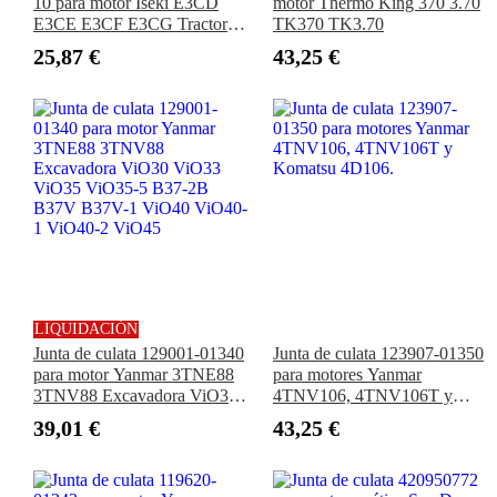
10 para motor Iseki E3CD
motor Thermo King 370 3.70
E3CE E3CF E3CG Tractor
TK370 TK3.70
NT540 NT542 TH5390
25,87 €
43,25 €
TH4635 TF330 SF310
TK538 TM3267
LIQUIDACIÓN
Junta de culata 129001-01340
Junta de culata 123907-01350
para motor Yanmar 3TNE88
para motores Yanmar
3TNV88 Excavadora ViO30
4TNV106, 4TNV106T y
ViO33 ViO35 ViO35-5 B37-
Komatsu 4D106.
39,01 €
43,25 €
2B B37V B37V-1 ViO40
ViO40-1 ViO40-2 ViO45