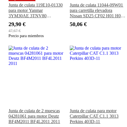
Junta de culata 119E10-01330
Junta de culata 11044-09W01
para motor Yanmar
para carretilla elevadora
3YM30AE 3TNV80
Nissan SD25 CF02 H01 H02
3TNV80F LS Tractor MT1.25
de 2,5 l
29,90 €
50,06 €
47,67 €
Precio para miembros
Junta de culata de 2 muescas
Junta de culata para motor
04281061 para motor Deutz
Caterpillar CAT C1.1 3013
BF4M2011 BF4L2011 2011
Perkins 403D-11