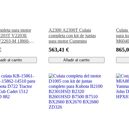
mpleta para motor
A2300 A2300T Culata
Culata
2203T V2203E
completa con kit de juntas
para t
2203-M 1J860-
para motor Cummins
M6040
kit de juntas
V3307
€
563,41 €
865,0
ara tractor,
BC-1 
a, generador y
adir al carrito
Añadir al carrito
 de ruedas Kubota