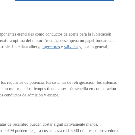
omponentes esenciales como conductos de aceite para la lubricación
emperatura óptima del motor. Además, desempeña un papel fundamental
ustible. La culata alberga
inyectores
y
válvulas
y, por lo general,
 los requisitos de potencia, los sistemas de refrigeración, los sistemas
 de un motor de dos tiempos tiende a ser más sencilla en comparación
os conductos de admisión y escape.
latas de recambio pueden costar significativamente menos,
ad OEM pueden llegar a costar hasta casi 6000 dólares en proveedores