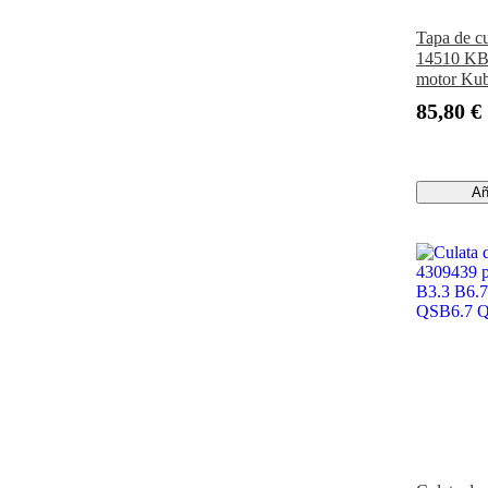
Tapa de c
14510 KB
motor Kub
de jardín
85,80 €
1572 782
Añ