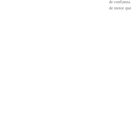
de confianza.
de motor que 
Información del Contacto
Acerca d