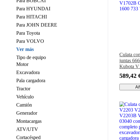
Para BOBCAT
Para HYUNDAI
Para HITACHI
Para JOHN DEERE
Para Toyota
Para VOLVO
Ver más
Culata com
Tipo de equipo
juntas 66
Motor
Kubota V
Excavadora
V1702B C
589,42 
1600 733 
Pala cargadora
Añ
Tractor
Vehículo
Camión
Generador
Montacargas
ATV/UTV
Cortacésped