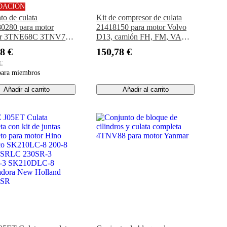
DACIÓN
to de culata
Kit de compresor de culata
0280 para motor
21418150 para motor Volvo
r 3TNE68C 3TNV70
D13, camión FH, FM, VAH,
Deere UTV GATOR
VHD, VN, VT
8 €
150,78 €
15E XUV850D
€
para miembros
Añadir al carrito
Añadir al carrito