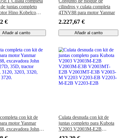
05ET Culata completa
Conjunto de bloque de
 de juntas completo
cilindros y culata completa
otor Hino Kobelco
4TNV88 para motor Yanmar
LC-8 200-8
2 €
2.227,67 €
SRLC 230SR-3
-3 SK210DLC-8
Añadir al carrito
Añadir al carrito
adora New Holland
BSR
 completa con kit de
Culata desnuda con kit de
 para motor Yanmar
juntas completo para Kubota
8, excavadora John
V2003 V2003M-E2B
27D, 35D, tractor
V2003M-E3B V2003MT-
8 €
433,39 €