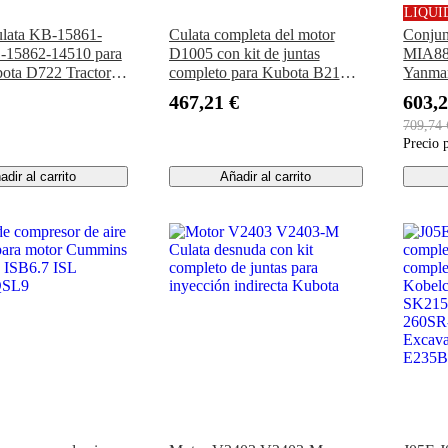
LIQUI
ulata KB-15861-
Culata completa del motor
Conjun
-15862-14510 para
D1005 con kit de juntas
MIA88
ota D722 Tractor
completo para Kubota B2100
Yanma
 Cub Cadet 1512
B2301HSD B2320
John 
467,21 €
603,2
D 882
B2601HSD B7500 B7510
HPX8
709,74 
BX2660 BX2670 BX2680
Precio 
ZD326
adir al carrito
Añadir al carrito