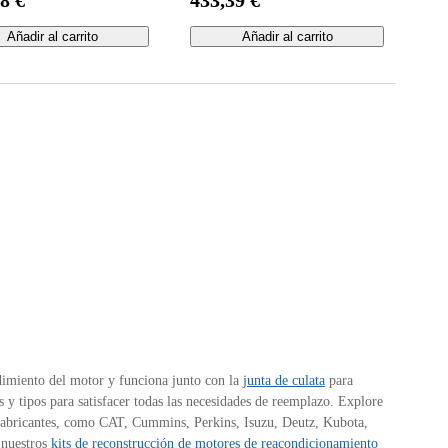
 3120, 3203, 3320,
E2B V2003MT-E3B V2003-
 3720.
M V2203 V2203-EB V2203-
Añadir al carrito
Añadir al carrito
M-E2B V2203-E2B
dimiento del motor y funciona junto con la
junta de culata
para
 y tipos para satisfacer todas las necesidades de reemplazo. Explore
s fabricantes, como CAT, Cummins, Perkins, Isuzu, Deutz, Kubota,
 nuestros
kits de reconstrucción de motores de reacondicionamiento