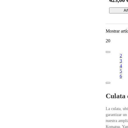
Kubota Z
Añ
Mostrar artí
20
2
3
4
5
6
Culata 
La culata, ub
garantizar un
nuestra ampli
Komatsu, Yan