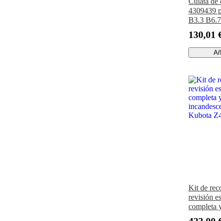
Culata de 
4309439 
B3.3 B6.7
QSB6.7 
130,01 
Añ
Kit de rec
revisión e
completa y
incandesc
423,00 