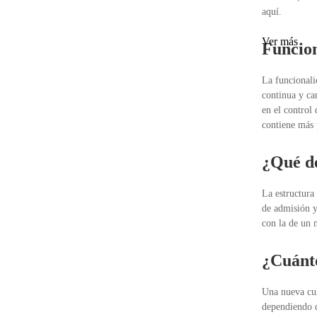
aquí.
Ver más
Funcion
La funcionali
continua y ca
en el control
contiene más 
¿Qué de
La estructura 
de admisión y
con la de un 
¿Cuánto
Una nueva cul
dependiendo d