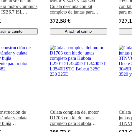
compresor de aire
Motor V2403 V2403-M
J05E J
para motor Cummins
Culata desnuda con kit
con kit
 ISB6.7 ISL
completo de juntas para
para m
QSL9
inyección indirecta Kubota
SK210
€
372,58 €
727,1
SK215
260SR
adir al carrito
Añadir al carrito
Excav
E235
onstrucción de
Culata completa del motor
Culata
stándar y culata
D1703 con kit de juntas
juntas
 bujía
completo para Kubota
3TNV8
ente para motor
L2501D L3240DT L3400DT
Deere 
€
398,72 €
632,6