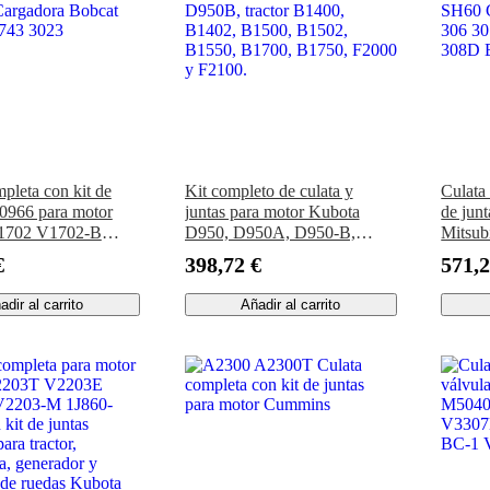
pleta con kit de
Kit completo de culata y
Culata
60966 para motor
juntas para motor Kubota
de jun
1702 V1702-B
D950, D950A, D950-B,
Mitsub
argadora Bobcat
D950B, tractor B1400,
Caterp
€
398,72 €
571,2
743 3023
B1402, B1500, B1502,
307B 
B1550, B1700, B1750, F2000
Excav
adir al carrito
Añadir al carrito
y F2100.