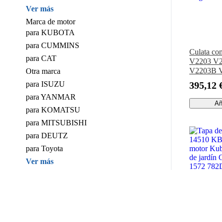
Ver más
Marca de motor
para KUBOTA
para CUMMINS
Culata co
para CAT
V2203 V
V2203B V
Otra marca
03040 con 
para ISUZU
395,12 
completo p
para YANMAR
excavador
Añ
cargadora
para KOMATSU
para MITSUBISHI
para DEUTZ
para Toyota
Ver más