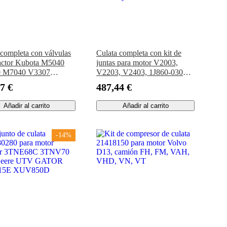
 completa con válvulas
Culata completa con kit de
ractor Kubota M5040
juntas para motor V2003,
 M7040 V3307
V2203, V2403, 1J860-03040,
DI V3307DI-T-E3B-
para tractor Kubota L4200,
7 €
487,44 €
V3307-CR-T-E4B
L4240, L4310, L4600,
L5240, MX4700, MX5100,
Añadir al carrito
Añadir al carrito
M5140 y M4800
-14%