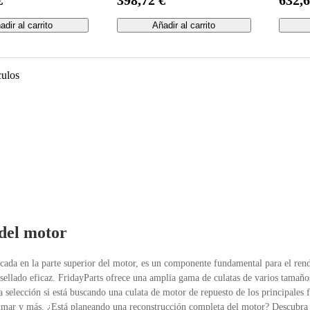
482
L3540HSTC Bobcat 325C
3045R,
238 325D
3520 y
adir al carrito
Añadir al carrito
culos
del motor
icada en la parte superior del motor, es un componente fundamental para el ren
 sellado eficaz. FridayParts ofrece una amplia gama de culatas de varios tamaños
a selección si está buscando una culata de motor de repuesto de los principale
mar y más. ¿Está planeando una reconstrucción completa del motor? Descubra