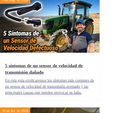
3 de Aug. de 2026
5 síntomas de un sensor de velocidad de
transmisión dañado
En esta guía explicaremos los síntomas más comunes de
un sensor de velocidad de transmisión averiado y las
principales causas que pueden provocar su falla.
28 de Jul. de 2026