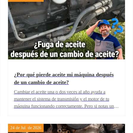
¿Por qué pierde aceite mi máquina después
de un cambio de aceite?
Cambiar el aceite una o dos veces al año ayuda a
mantener el sistema de transmisión y el motor de tu
máquina funcionando correctamente. Pero si notas una
fuga de aceite después de un cambio de aceite, es una
señal de alerta que no debes pasar por alto. En este
artículo te explicamos las causas más comunes por las
24 de Jul. de 2026