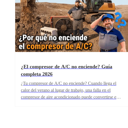
arranque por tu cuenta.
¿El compresor de A/C no enciende? Guía
completa 2026
¿Tu compresor de A/C no enciende? Cuando llega el
calor del verano al lugar de trabajo, una falla en el
compresor de aire acondicionado puede convertirse en
un gran problema para cualquier operador de
maquinaria pesada. En esta guía te explicaremos las
causas más comunes por las que un compresor de A/C
no funciona y los pasos básicos para solucionar el