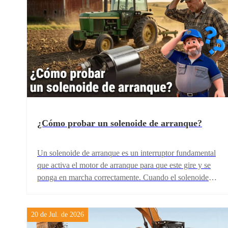
¿Cómo probar un solenoide de arranque?
Un solenoide de arranque es un interruptor fundamental
que activa el motor de arranque para que este gire y se
ponga en marcha correctamente. Cuando el solenoide
de arranque falla, la maquinaria puede presentar
síntomas como un chasquido al intentar arrancar, que el
motor no gire o dificultades para arrancar. En esta guía
20 de Jul. de 2026
te explicamos cómo comprobar un solenoide de