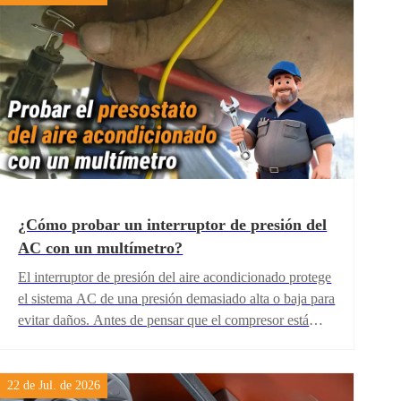
¿Cómo probar un interruptor de presión del
AC con un multímetro?
El interruptor de presión del aire acondicionado protege
el sistema AC de una presión demasiado alta o baja para
evitar daños. Antes de pensar que el compresor está
averiado o que existe una fuga de refrigerante, aprende
cómo probar un interruptor de presión AC con un
multímetro para identificar el problema. Comprobar
22 de Jul. de 2026