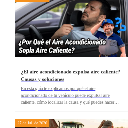
¿El aire acondicionado expulsa aire caliente?
Causas y soluciones
En esta guía te explicamos por qué el aire
acondicionado de tu vehículo puede expulsar aire
caliente, cómo localizar la causa y qué puedes hacer
antes de acudir a un taller.
27 de Jul. de 2026