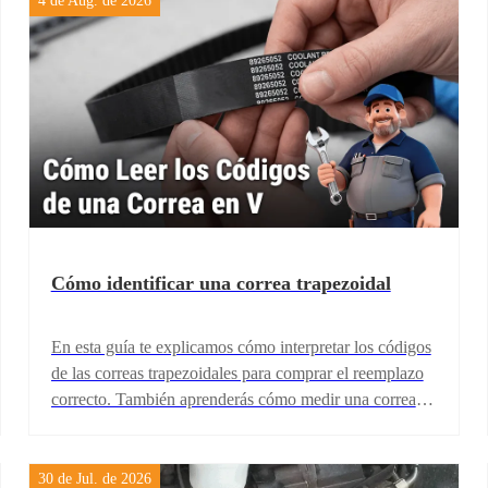
4 de Aug. de 2026
Cómo identificar una correa trapezoidal
En esta guía te explicamos cómo interpretar los códigos
de las correas trapezoidales para comprar el reemplazo
correcto. También aprenderás cómo medir una correa
cuando el número de referencia ya no se puede leer
debido al desgaste.
30 de Jul. de 2026