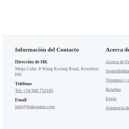
problema. ¡Vamos a poner nuevamente en marcha el
sistema de refrigeración lo antes posible!
Información del Contacto
Acerca d
Dirección de HK
Acerca de Fr
Mega Cube, 8 Wang Kwong Road, Kowloon,
Sostenibilid
HK
Términos y c
Teléfono
Reseñas
Tel: +34 900 752185
Envío
Email
info@fridayparts.com
Asistencia d