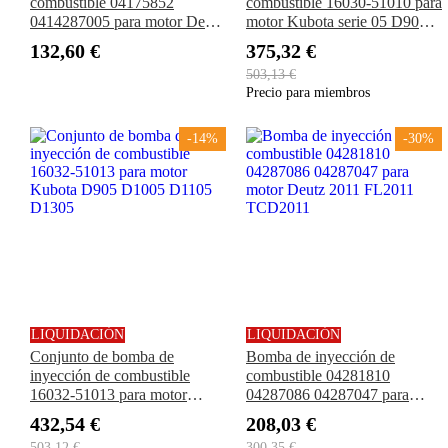
combustible 04175852
combustible 16030-51010 para
0414287005 para motor Deutz
motor Kubota serie 05 D905
1011 FL1011 F2L1011
D1005 D1105 D1305
132,60 €
375,32 €
F3L1011 F4L1011
503,13 €
Precio para miembros
-14%
-30%
LIQUIDACIÓN
LIQUIDACIÓN
Conjunto de bomba de
Bomba de inyección de
inyección de combustible
combustible 04281810
16032-51013 para motor
04287086 04287047 para
Kubota D905 D1005 D1105
motor Deutz 2011 FL2011
432,54 €
208,03 €
D1305
TCD2011
503,12 €
300,35 €