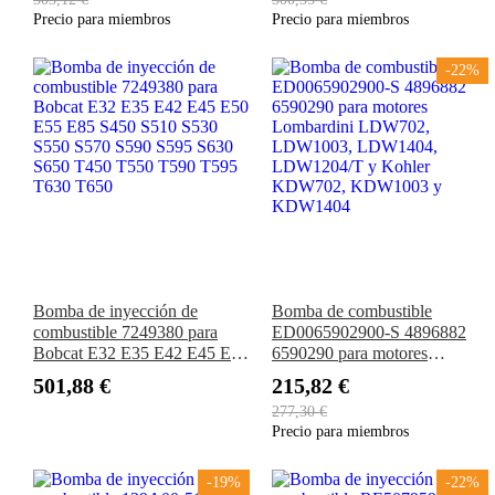
Precio para miembros
Precio para miembros
-22%
Bomba de inyección de
Bomba de combustible
combustible 7249380 para
ED0065902900-S 4896882
Bobcat E32 E35 E42 E45 E50
6590290 para motores
E55 E85 S450 S510 S530
Lombardini LDW702,
501,88 €
215,82 €
S550 S570 S590 S595 S630
LDW1003, LDW1404,
277,30 €
S650 T450 T550 T590 T595
LDW1204/T y Kohler
Precio para miembros
T630 T650
KDW702, KDW1003 y
KDW1404
-19%
-22%