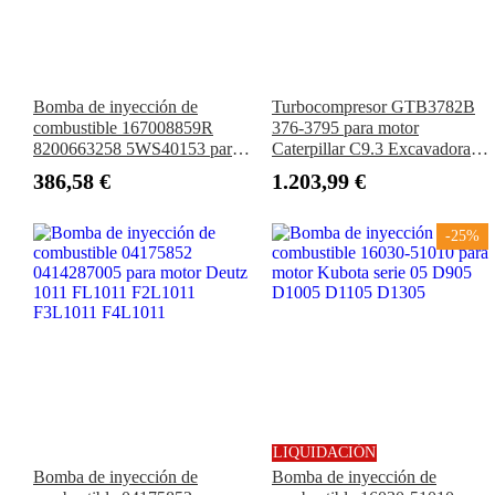
Bomba de inyección de
Turbocompresor GTB3782B
combustible 167008859R
376-3795 para motor
8200663258 5WS40153 para
Caterpillar C9.3 Excavadora
Nissan Note Tiida Renault
336 336E Tractor 627H D6T
386,58 €
1.203,99 €
Clio Laguna III Megane II
D7E Cargador 966K 972K
2003-2025
-25%
LIQUIDACIÓN
Bomba de inyección de
Bomba de inyección de