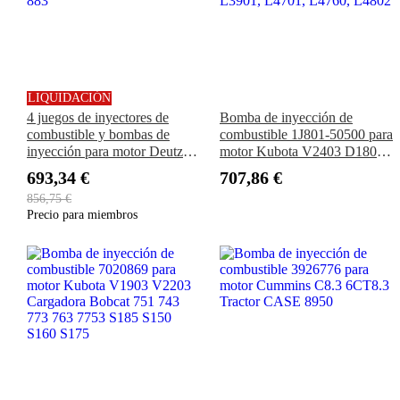
LIQUIDACIÓN
4 juegos de inyectores de
Bomba de inyección de
combustible y bombas de
combustible 1J801-50500 para
inyección para motor Deutz
motor Kubota V2403 D1803,
1011 Bobcat Loader A220
excavadora KX040-4 U48-5,
693,34 €
707,86 €
A300 S250 T200 863 864 873
tractor L3301, L3302, L3560,
856,75 €
883
L3901, L4701, L4760, L4802
Precio para miembros