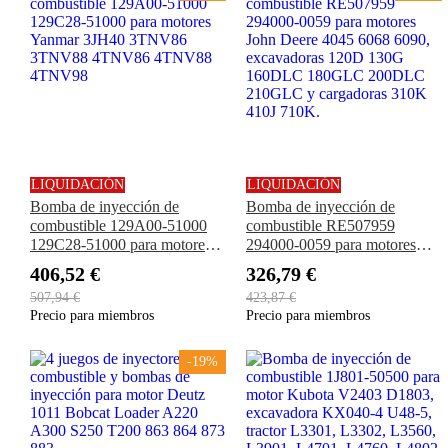
LIQUIDACIÓN
LIQUIDACIÓN
Bomba de inyección de
Bomba de inyección de
combustible 129A00-51000
combustible RE507959
129C28-51000 para motores
294000-0059 para motores
Yanmar 3JH40 3TNV86
John Deere 4045 6068 6090,
406,52 €
326,79 €
3TNV88 4TNV86 4TNV88
excavadoras 120D 130G
507,94 €
423,87 €
4TNV98
160DLC 180GLC 200DLC
Precio para miembros
Precio para miembros
210GLC y cargadoras 310K
410J 710K.
-19%