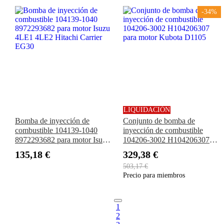
-34%
LIQUIDACIÓN
Bomba de inyección de
Conjunto de bomba de
combustible 104139-1040
inyección de combustible
8972293682 para motor Isuzu
104206-3002 H104206307
4LE1 4LE2 Hitachi Carrier
para motor Kubota D1105
135,18 €
329,38 €
EG30
503,17 €
Precio para miembros
1
2