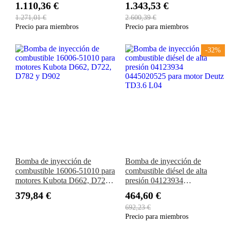
Engine C7 C9 324D 325D
TIE4B V3800-TIE5B
1.110,36 €
1.343,53 €
326D 328D 329D 330D
1.271,01 €
2.600,39 €
Precio para miembros
Precio para miembros
-32%
Bomba de inyección de
Bomba de inyección de
combustible 16006-51010 para
combustible diésel de alta
motores Kubota D662, D722,
presión 04123934
D782 y D902
0445020525 para motor Deutz
379,84 €
464,60 €
TD3.6 L04
692,23 €
Precio para miembros