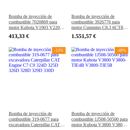
Bomba de inyección de
Bomba de inyección de
combustible 7020869 para
combustible 3926776 para
motor Kubota V1903 V2203
motor Cummins C8.3 6CT8.3
Cargadora Bobcat 751 743
Tractor CASE 8950
413,33 €
1.551,57 €
773 763 7753 S185 S150
S160 S175
-12%
-48%
Bomba de inyección de
Bomba de inyección de
combustible 319-0677 para
combustible 1J508-50500 para
excavadora Caterpillar CAT
motor Kubota V3800 V3800-