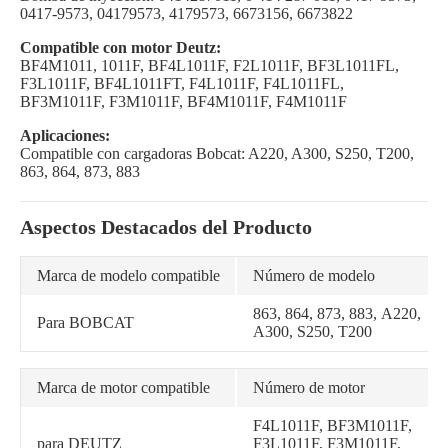
0417-9573, 04179573, 4179573, 6673156, 6673822
Compatible con motor Deutz:
BF4M1011, 1011F, BF4L1011F, F2L1011F, BF3L1011FL,
F3L1011F, BF4L1011FT, F4L1011F, F4L1011FL,
BF3M1011F, F3M1011F, BF4M1011F, F4M1011F
Aplicaciones:
Compatible con cargadoras Bobcat: A220, A300, S250, T200,
863, 864, 873, 883
Aspectos Destacados del Producto
Marca de modelo compatible
Número de modelo
863, 864, 873, 883, A220,
Para BOBCAT
A300, S250, T200
Marca de motor compatible
Número de motor
F4L1011F, BF3M1011F,
para DEUTZ
F3L1011F, F3M1011F,