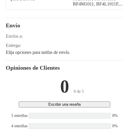
BF4M1011, BF4L1011F,
BF4M1011F, F4M1011F,
BF4L1011FT, F2L1011F,
BF3L1011FL, F4L1011FL
Envío
Envíos a:
Entrega:
Elija opciones para tarifas de envío.
Opiniones de Clientes
0
0 de 5
Escribir una reseña
5 estrellas
0%
4 estrellas
0%