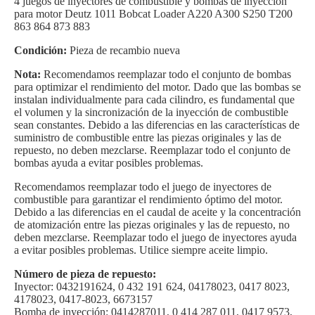
4 juegos de inyectores de combustible y bombas de inyección
para motor Deutz 1011 Bobcat Loader A220 A300 S250 T200
863 864 873 883
Condición:
Pieza de recambio nueva
Nota:
Recomendamos reemplazar todo el conjunto de bombas
para optimizar el rendimiento del motor. Dado que las bombas se
instalan individualmente para cada cilindro, es fundamental que
el volumen y la sincronización de la inyección de combustible
sean constantes. Debido a las diferencias en las características de
suministro de combustible entre las piezas originales y las de
repuesto, no deben mezclarse. Reemplazar todo el conjunto de
bombas ayuda a evitar posibles problemas.
Recomendamos reemplazar todo el juego de inyectores de
combustible para garantizar el rendimiento óptimo del motor.
Debido a las diferencias en el caudal de aceite y la concentración
de atomización entre las piezas originales y las de repuesto, no
deben mezclarse. Reemplazar todo el juego de inyectores ayuda
a evitar posibles problemas. Utilice siempre aceite limpio.
Número de pieza de repuesto:
Inyector: 0432191624, 0 432 191 624, 04178023, 0417 8023,
4178023, 0417-8023, 6673157
Bomba de inyección: 0414287011, 0 414 287 011, 0417 9573,