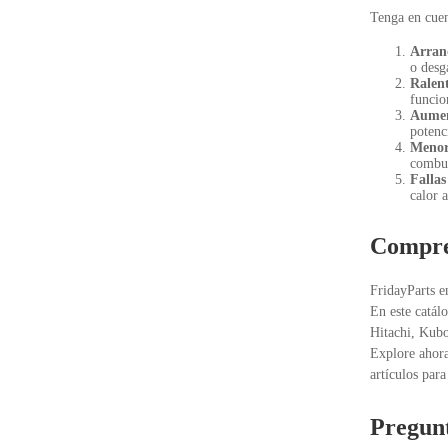
Tenga en cuen
Arranq
o desg
Ralent
funcio
Aumen
potenc
Menor 
combus
Fallas
calor 
Compre 
FridayParts en
En este catál
Hitachi, Kubo
Explore ahora
artículos para
Pregunt