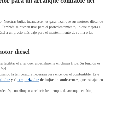
rior para un arranque confiable del
. Nuestras bujías incandescentes garantizan que sus motores diésel de
. También se pueden usar para el postcalentamiento, lo que mejora el
ésel a un precio más bajo para el mantenimiento de rutina o las
motor diésel
a facilitar el arranque, especialmente en climas fríos. Su función es
ésel.
onando la temperatura necesaria para encender el combustible. Este
olador
y el
temporizador
de bujías incandescentes
, que trabajan en
Además, contribuyen a reducir los tiempos de arranque en frío,