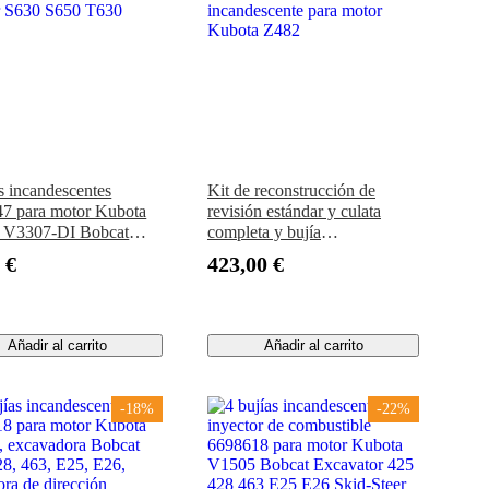
as incandescentes
Kit de reconstrucción de
7 para motor Kubota
revisión estándar y culata
 V3307-DI Bobcat
completa y bujía
r S630 S650 T630
incandescente para motor
 €
423,00 €
Kubota Z482
Añadir al carrito
Añadir al carrito
-18%
-22%