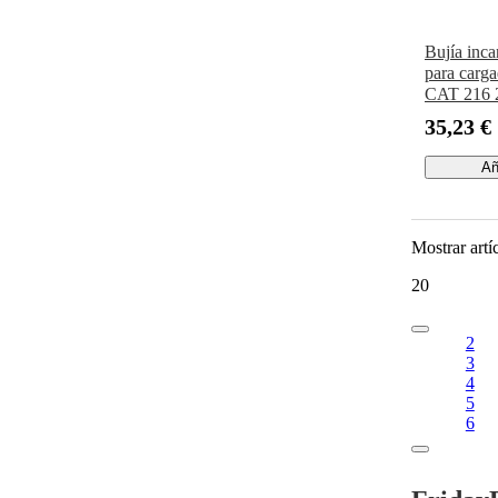
Bujía inc
para carga
CAT 216 
242 246 2
35,23 €
267 277 2
Añ
Mostrar artí
20
2
3
4
5
6