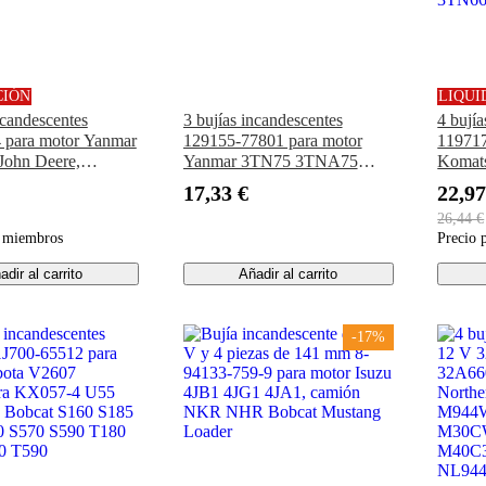
CIÓN
LIQUI
ncandescentes
3 bujías incandescentes
4 bují
 para motor Yanmar
129155-77801 para motor
119717
John Deere,
Yanmar 3TN75 3TNA75
Komat
, tractor 15, 2210,
3TNT5U 3T70B-NAC
4D92E
17,33 €
22,97
0, 4110, 670, 770
Tractor F18 F18X F20 FX18
Yanma
26,44 €
FX20
4TNV
a miembros
Precio 
3TN66
adir al carrito
Añadir al carrito
-17%