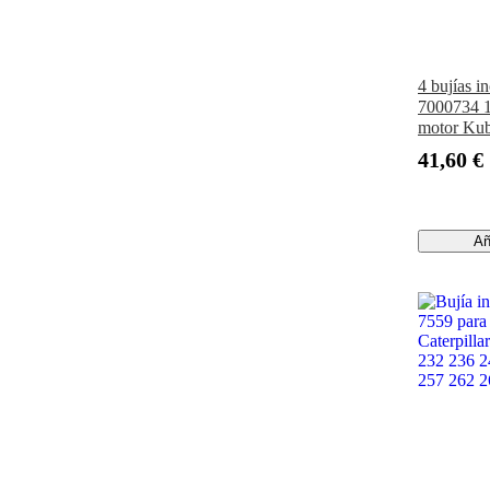
4 bujías i
7000734 1
motor Ku
Excavado
41,60 €
Cargadora
S205 S55
T190 T55
Añ