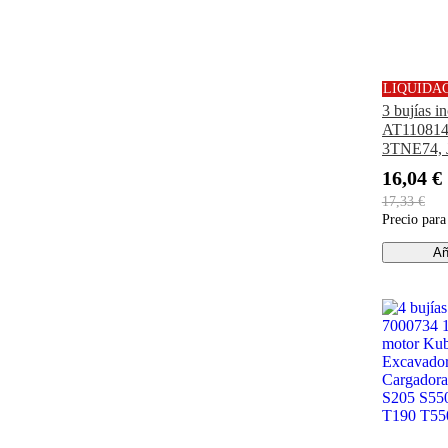
LIQUIDA
3 bujías i
AT110814
3TNE74, 
excavadora
16,04 €
4010, 410
17,33 €
Precio par
Añ