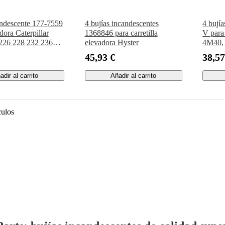
andescente 177-7559
4 bujías incandescentes
4 bují
dora Caterpillar
1368846 para carretilla
V para
226 228 232 236
elevadora Hyster
4M40, 
47 248 252 257 262
SR, S
45,93 €
38,57
87 906
excava
adir al carrito
Añadir al carrito
culos