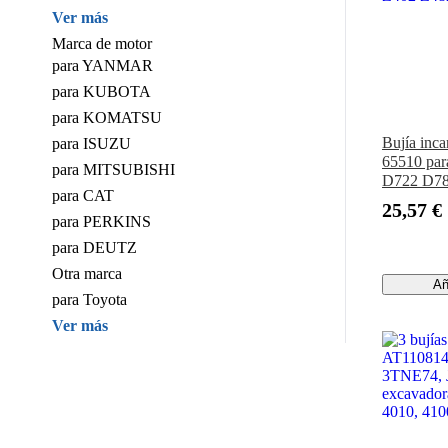
Ver más
Marca de motor
para YANMAR
para KUBOTA
para KOMATSU
Bujía inc
para ISUZU
65510 par
para MITSUBISHI
D722 D78
para CAT
D1005 D1
25,57 €
Z402 Z48
para PERKINS
para DEUTZ
Otra marca
Añ
para Toyota
Ver más