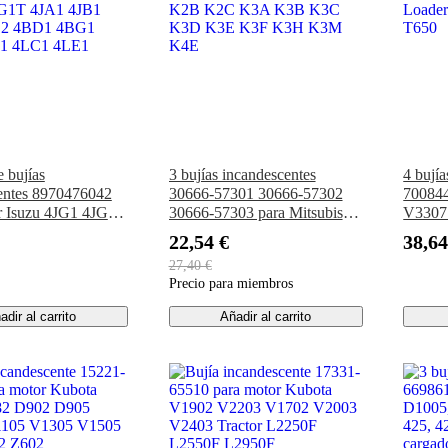
e bujías
3 bujías incandescentes
4 bují
entes 8970476042
30666-57301 30666-57302
700844
r Isuzu 4JG1 4JG2
30666-57303 para Mitsubishi
V3307
G1T 4JA1 4JB1
K2B K2C K3A K3B K3C
Loade
22,54 €
38,64
C2 4BD1 4BG1
K3D K3E K3F K3H K3M
T650
27,40 €
1 4LC1 4LE1
K4E
Precio para miembros
adir al carrito
Añadir al carrito