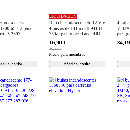
LIQUIDACIÓN
ncandescentes
Bujía incandescente de 12 V y
4 bují
J700-65512 para
4 piezas de 141 mm 8-94133-
V 32A
bota V2607
759-9 para motor Isuzu 4JB1
para g
ra KX057-4 U55
4JG1 4JA1, camión NKR
Light
16,90 €
34,19
 Bobcat S160 S185
NHR Bobcat Mustang Loader
M944
20,37 €
0 S570 S590 T180
M30C
Precio para miembros
0 T590
M944T
NL944
adir al carrito
Añadir al carrito