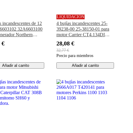
LIQUIDACIÓN
as incandescentes de 12
4 bujías incandescentes 25-
6603102 32A6603100
39238-00 25-38150-01 para
enerador Northern
motor Carrier CT4.134DI
s P944-3 M944W3
Unidad de refrigeración
 €
28,08 €
W3F M30CW3
Vector 1950MT 1950
32,77 €
3F M40C3 M40C3F
1850MT 1850 1800 1800MT
Precio para miembros
3 M944T3F
D3 NL944T3
Añadir al carrito
Añadir al carrito