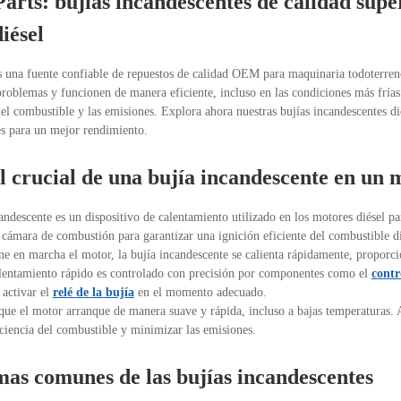
arts: bujías incandescentes de calidad supe
iésel
s una fuente confiable de repuestos de calidad OEM para maquinaria todoterreno
problemas y funcionen de manera eficiente, incluso en las condiciones más frías
el combustible y las emisiones. Explora ahora nuestras bujías incandescentes di
es para un mejor rendimiento.
l crucial de una bujía incandescente en un 
ndescente es un dispositivo de calentamiento utilizado en los motores diésel par
a cámara de combustión para garantizar una ignición eficiente del combustible di
e en marcha el motor, la bujía incandescente se calienta rápidamente, proporci
lentamiento rápido es controlado con precisión por componentes como el
contr
 activar el
relé de la bujía
en el momento adecuado.
que el motor arranque de manera suave y rápida, incluso a bajas temperaturas. 
iciencia del combustible y minimizar las emisiones.
as comunes de las bujías incandescentes