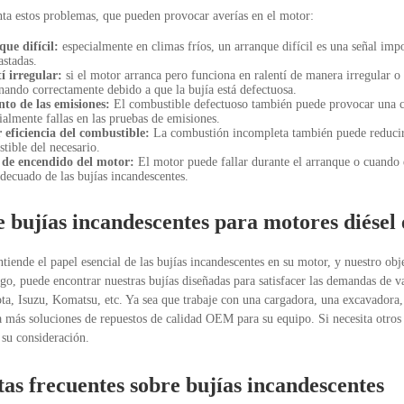
ta estos problemas, que pueden provocar averías en el motor:
ue difícil:
especialmente en climas fríos, un arranque difícil es una señal imp
astadas.
í irregular:
si el motor arranca pero funciona en ralentí de manera irregular o i
nando correctamente debido a que la bujía está defectuosa.
to de las emisiones:
El combustible defectuoso también puede provocar una c
ialmente fallas en las pruebas de emisiones.
eficiencia del combustible:
La combustión incompleta también puede reducir l
tible del necesario.
 de encendido del motor:
El motor puede fallar durante el arranque o cuando es
adecuado de las bujías incandescentes.
bujías incandescentes para motores diésel
tiende el papel esencial de las bujías incandescentes en su motor, y nuestro obj
ogo, puede encontrar nuestras bujías diseñadas para satisfacer las demandas de 
ta, Isuzu, Komatsu, etc. Ya sea que trabaje con una cargadora, una excavadora, 
 más soluciones de repuestos de calidad OEM para su equipo. Si necesita otros 
 su consideración.
as frecuentes sobre bujías incandescentes