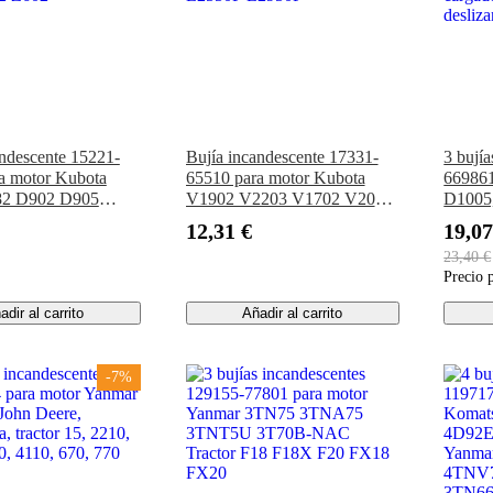
andescente 15221-
Bujía incandescente 17331-
3 bují
a motor Kubota
65510 para motor Kubota
669861
2 D902 D905
V1902 V2203 V1702 V2003
D1005,
105 V1305 V1505
V2403 Tractor L2250F
425, 4
12,31 €
19,07
2 Z602
L2550F L2950F
cargad
23,40 €
desliz
Precio 
adir al carrito
Añadir al carrito
-7%