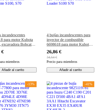
as incandescentes
4 bujías incandescentes para
8 para motor Kubota
inyector de combustible
 excavadora Bobcat
6698618 para motor Kubota
28, 463, E25, E26,
V1505 Bobcat Excavator 425
 €
26,86 €
ora de dirección
428 463 E25 E26 Skid-Steer
34,64 €
ante S100, S70
Loader S100 S70
para miembros
Precio para miembros
Añadir al carrito
Añadir al carrito
-13%
-41%