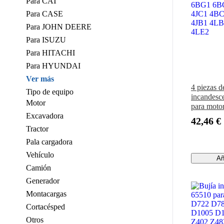
Para CAT
Para CASE
Para JOHN DEERE
Para ISUZU
Para HITACHI
Para HYUNDAI
Ver más
4 piezas d
Tipo de equipo
incandesc
Motor
para moto
Excavadora
6BG1 6B
42,46 €
4JC1 4B
Tractor
4JB1 4LB
Pala cargadora
4LE2
Vehículo
Añ
Camión
Generador
Montacargas
Cortacésped
Otros