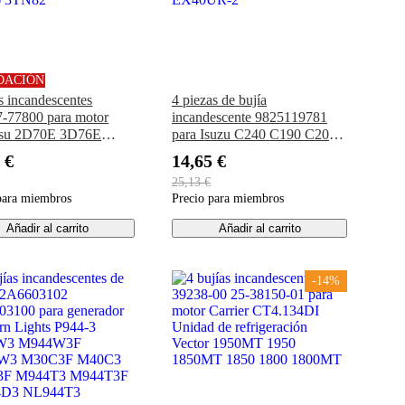
DACIÓN
as incandescentes
4 piezas de bujía
-77800 para motor
incandescente 9825119781
su 2D70E 3D76E
para Isuzu C240 ​​C190 C201
 4D94LE 4D98E
C221 D500 4BA1 4FA1
 €
14,65 €
r 4TNE92 4TNE98
3AA1 Hitachi Excavator
25,13 €
76 3YM30 3TN75
EX30 EX35 EX40UR
para miembros
Precio para miembros
 3TN82
EX40UR-2
Añadir al carrito
Añadir al carrito
-14%