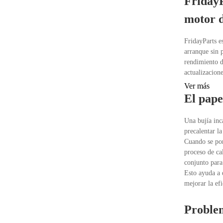
FridayP
motor d
FridayParts e
arranque sin 
rendimiento d
actualizacion
Ver más
El pape
Una bujía inca
precalentar l
Cuando se pon
proceso de ca
conjunto para
Esto ayuda a 
mejorar la ef
Problem