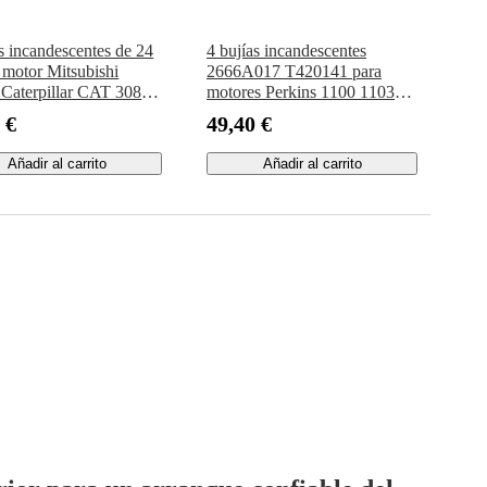
as incandescentes de 24
4 bujías incandescentes
 motor Mitsubishi
2666A017 T420141 para
Caterpillar CAT 308B
motores Perkins 1100 1103
umitomo SH60 y
1104 1106
 €
49,40 €
dora.
Añadir al carrito
Añadir al carrito