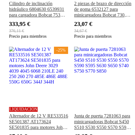
Cilindro de inclinación
2 piezas de brazo de dirección
hidráulico 6804630 6539931
de goma 6532127 para
para cargadora Bobcat 753
minicargadora Bobcat 730,
763 773 7753 S130 T140
731, 732, 741, 742, 743, 751,
333,95 €
23,07 €
753, 763, 773, 7753
376,11 €
34,67 €
Precio para miembros
Precio para miembros
-25%
LIQUIDACIÓN
Alternador de 12 V RE533516
Junta de puerta 7281063 para
SE501387 AT173624
minicargadoras Bobcat S450
SE501835 para motores John
S510 S530 S550 S570 S590
Deere 3029 4039 4045 6068
S595 S630 S650 S740 S750