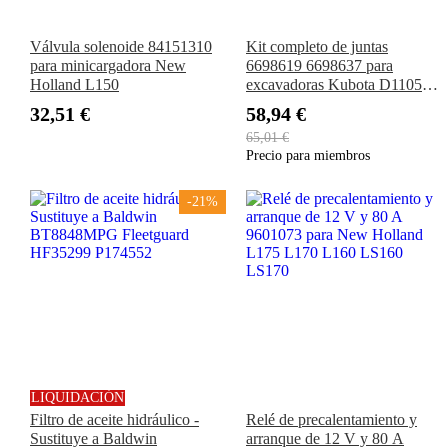
Válvula solenoide 84151310
Kit completo de juntas
para minicargadora New
6698619 6698637 para
Holland L150
excavadoras Kubota D1105
D1005 Bobcat E26 425 428
32,51 €
58,94 €
Cargadoras 463 553 S100 S70
65,01 €
Precio para miembros
-21%
LIQUIDACIÓN
Filtro de aceite hidráulico -
Relé de precalentamiento y
Sustituye a Baldwin
arranque de 12 V y 80 A