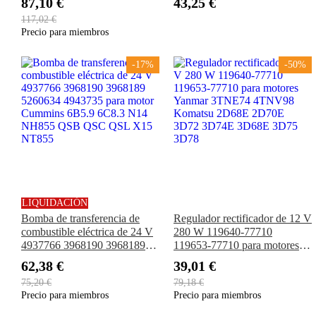
87,10 €
43,25 €
210LE 240 250 260 270 485E
S770 S850
117,02 €
486E 488E 550G 650G 344J
Precio para miembros
344H
-17%
-50%
LIQUIDACIÓN
Bomba de transferencia de
Regulador rectificador de 12 V
combustible eléctrica de 24 V
280 W 119640-77710
4937766 3968190 3968189
119653-77710 para motores
5260634 4943735 para motor
Yanmar 3TNE74 4TNV98
62,38 €
39,01 €
Cummins 6B5.9 6C8.3 N14
Komatsu 2D68E 2D70E
75,20 €
79,18 €
NH855 QSB QSC QSL X15
3D72 3D74E 3D68E 3D75
Precio para miembros
Precio para miembros
NT855
3D78