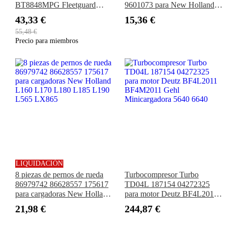
BT8848MPG Fleetguard
9601073 para New Holland
HF35299 P174552
L175 L170 L160 LS160
43,33 €
15,36 €
LS170
55,48 €
Precio para miembros
LIQUIDACIÓN
8 piezas de pernos de rueda
Turbocompresor Turbo
86979742 86628557 175617
TD04L 187154 04272325
para cargadoras New Holland
para motor Deutz BF4L2011
L160 L170 L180 L185 L190
BF4M2011 Gehl
21,98 €
244,87 €
L565 LX865
Minicargadora 5640 6640