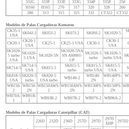
332G
333P
333E
333G
334P
335P
250
H160
H165
270
317
320
328
260
280
313
315
325
332
CT322
CT332
Modelos de Palas Cargadoras Komatsu
CK35-1
S
SK04J-2
SK05J-2
SK07J-2
SK09J-2
SK1020-5
USA
CK20-1
CK30-1
CK20-1
CK25-1
CK25-1 USA
CK30-1
USA
USA
SK1020-
SK1020-5NA
SK1020-
SK1026-5
SK1026-5
5 turbo
SK1020-5N
SN A60001-
SK
5 USA
turbo
turbo USA
USA
UP
SK714-5
SK815-5
SK815-5
SK815-5
SK714-5
SK815-5
S
USA
turbo
turbo USA
USA
SK818-5
SK820-5
SK820-5
WB140-
WB140PS-
W
WB140-2
USA
turbo
USA turbo
2N
2
WB150-
WB150-
WB150AWS-
WB150AWS-
WB150PS-
WB150PS-
WB
2
2N
2
2N
2
2N
WB70A-
WB91R-
WB93R-2
WB97R-2
WB97S-2
WB98A-2
1
2
Modelos de Palas Cargadoras Caterpillar (CAT)
297D
226D
232D
236D
257D
297D
297D2
XHP