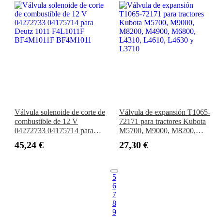
Válvula solenoide de corte de
Válvula de expansión T1065-
combustible de 12 V
72171 para tractores Kubota
04272733 04175714 para
M5700, M9000, M8200,
Deutz 1011 F4L1011F
M4900, M6800, L4310,
45,24 €
27,30 €
BF4M1011F BF4M1011
L4610, L4630 y L3710
5
6
7
8
9