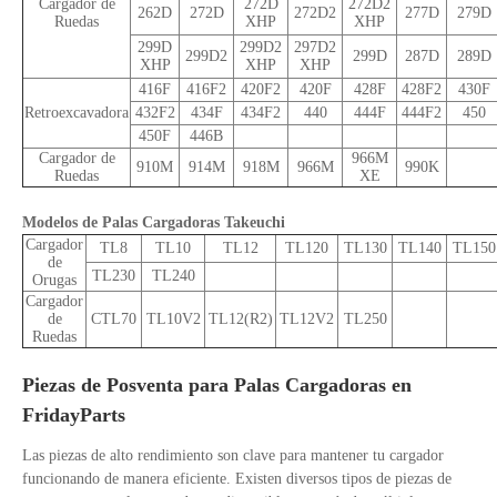
Cargador de
272D
272D2
262D
272D
272D2
277D
279D
Ruedas
XHP
XHP
299D
299D2
297D2
299D2
299D
287D
289D
XHP
XHP
XHP
416F
416F2
420F2
420F
428F
428F2
430F
Retroexcavadora
432F2
434F
434F2
440
444F
444F2
450
450F
446B
Cargador de
966M
910M
914M
918M
966M
990K
Ruedas
XE
Modelos de Palas Cargadoras Takeuchi
Cargador
TL8
TL10
TL12
TL120
TL130
TL140
TL150
de
TL230
TL240
Orugas
Cargador
de
CTL70
TL10V2
TL12(R2)
TL12V2
TL250
Ruedas
Piezas de Posventa para Palas Cargadoras en
FridayParts
Las piezas de alto rendimiento son clave para mantener tu cargador
funcionando de manera eficiente. Existen diversos tipos de piezas de