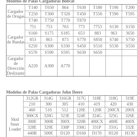
Modelos de Palas Cargadoras Bobcat
T140
T650
864
T630
T180
T190
T200
Cargador
T250
T300
T320
T450
T550
T590
T595
de Orugas
T740
T750
T770
T870
751
753
763
773
7753
S130
S150
S160
S175
S185
653
883
963
3650
Cargador
853
863
873
S770
S850
S740
S750
de Ruedas
S250
S300
S330
S450
S510
S530
S550
S570
S590
S595
S630
S650
Cargador
de
A220
A300
A770
Dirección
Deslizante
Modelos de Palas Cargadoras John Deere
312GR
314G
316GR
317G
318E
318G
319E
210
300
305
410
419
420
430
460
510
512
120E
120R
200CX
200X
300CX
320G
323E
324E
324G
325G
326E
Skid
300E
300R
300X
320R
400CX
400E
400X
Steer
328E
329E
330P
330G
331P
331G
332E
Loader
440R
500E
D120
D160
D170
H120
H130