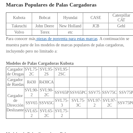
Marcas Populares de Palas Cargadoras
Caterpillar
Kubota
Bobcat
Hyundai
CASE
CAT
Takeuchi
John Deere
New Holland
JCB
Gehl
Volvo
Terex
etc
Para conocer más
piezas de posventa para estas marcas
. A continuación se
muestra parte de los modelos de marcas populares de palas cargadoras,
incluyendo pero no limitado a:
Modelos de Palas Cargadoras Kubota
Cargador
SVL75-
SVL95-
SVL95-
de Orugas
2C
2S
2SC
Cargador
R430
R430CA
de Ruedas
SVL90-
SVL90-
SSV65P
SSV65PC
SSV75
SSV75C
SSV75
2
2C
Cargador
de
SVL75-
SVL75-
SVL97-
SVL97-
SSV65
SSV65C
SSV75P
Dirección
3
3C
2
2C
Deslizante
SVL65-
SVL65-
SVL75-
2
2C
2