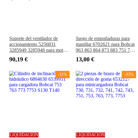
Soporte del ventilador de
Juego de empuñaduras para
accionamiento 5256831
manillar 6702621 para Bobcat
3285949 3285946 para motor
963 863 864 873 883 751 753
Cummins 4B3.9 6B5.9 ISB
763 773
90,19 €
13,00 €
ISB4.5 ISB6.7 ISD6.7
QSB4.5 QSB5.9
-11%
-33%
LIQUIDACIÓN
LIQUIDACIÓN