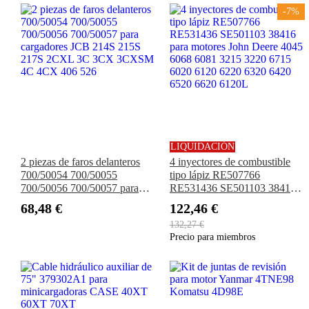
-7%
LIQUIDACIÓN
2 piezas de faros delanteros
4 inyectores de combustible
700/50054 700/50055
tipo lápiz RE507766
700/50056 700/50057 para
RE531436 SE501103 38416
cargadores JCB 214S 215S
para motores John Deere 4045
68,48 €
122,46 €
217S 2CXL 3C 3CX 3CXSM
6068 6081 3215 3220 6715
132,27 €
4C 4CX 406 526
6020 6120 6220 6320 6420
Precio para miembros
6520 6620 6120L