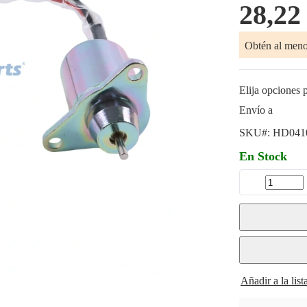
28,22
Obtén al men
Elija opciones p
Envío a
SKU#:
HD041
En Stock
Añadir a la lis