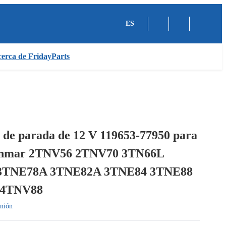
ES
erca de FridayParts
 de parada de 12 V 119653-77950 para
anmar 2TNV56 2TNV70 3TN66L
3TNE78A 3TNE82A 3TNE84 3TNE88
 4TNV88
nión