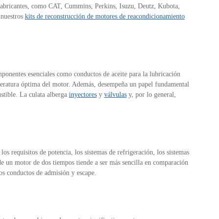
s fabricantes, como CAT, Cummins, Perkins, Isuzu, Deutz, Kubota,
 nuestros
kits de reconstrucción de motores de reacondicionamiento
omponentes esenciales como conductos de aceite para la lubricación
emperatura óptima del motor. Además, desempeña un papel fundamental
ustible. La culata alberga
inyectores
y
válvulas
y, por lo general,
 los requisitos de potencia, los sistemas de refrigeración, los sistemas
 de un motor de dos tiempos tiende a ser más sencilla en comparación
os conductos de admisión y escape.