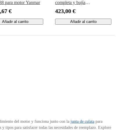
8 para motor Yanmar
completa y bujía
incandescente para motor
,67 €
423,00 €
Kubota Z482
Añadir al carrito
Añadir al carrito
dimiento del motor y funciona junto con la
junta de culata
para
 y tipos para satisfacer todas las necesidades de reemplazo. Explore