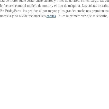
ata de motor suele costar entre cientos y miles de dólares. Sin embargo, las cu
e factores como el modelo de motor y el tipo de máquina. Las culatas de calid
 En FridayParts, los pedidos al por mayor y los grandes stocks nos permiten tras
necesita y no olvide reclamar sus
ofertas
. Si es la primera vez que se suscribe