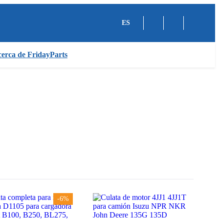
ES
erca de FridayParts
-6%