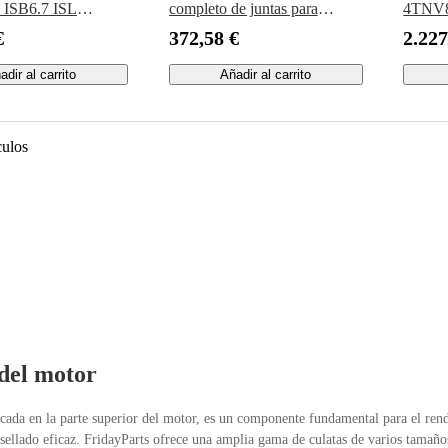
 ISB6.7 ISL
completo de juntas para
4TNV8
QSL9
inyección indirecta Kubota
€
372,58 €
2.227
adir al carrito
Añadir al carrito
culos
del motor
icada en la parte superior del motor, es un componente fundamental para el ren
 sellado eficaz. FridayParts ofrece una amplia gama de culatas de varios tamaños