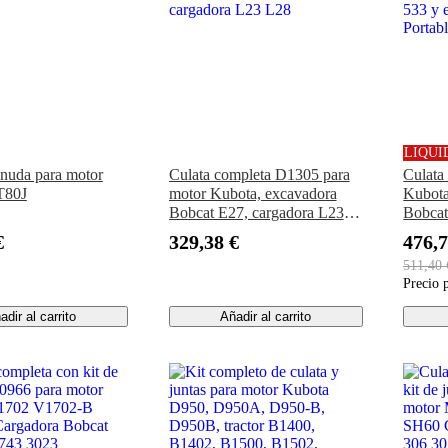
LIQUI
snuda para motor
Culata completa D1305 para
Culata
T80J
motor Kubota, excavadora
Kubota
Bobcat E27, cargadora L23
Bobcat
L28
533 y 
€
329,38 €
476,7
Portab
511,40 
Precio 
adir al carrito
Añadir al carrito