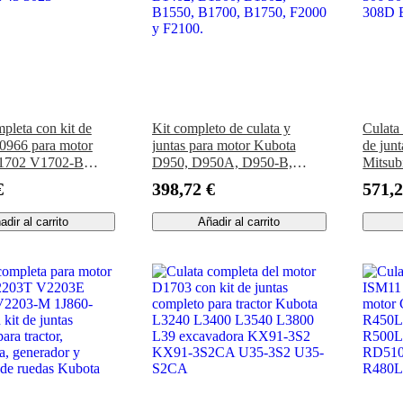
pleta con kit de
Kit completo de culata y
Culata
60966 para motor
juntas para motor Kubota
de jun
1702 V1702-B
D950, D950A, D950-B,
Mitsub
argadora Bobcat
D950B, tractor B1400,
Caterp
€
398,72 €
571,2
743 3023
B1402, B1500, B1502,
307B 
B1550, B1700, B1750, F2000
Excav
adir al carrito
Añadir al carrito
y F2100.