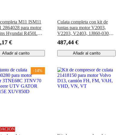
 completa M11 ISM11
Culata completa con kit de
 2864028 para motor
juntas para motor V2003,
ns Hyundai R450LC7
V2203, V2403, 1J860-03040,
C9S R500LC7
para tractor Kubota L4200,
,17 €
487,44 €
C9S RD510LC-7
L4240, L4310, L4600,
C-7 R480LC-9S
L5240, MX4700, MX5100,
Añadir al carrito
Añadir al carrito
C-7
M5140 y M4800
-14%
DACIÓN