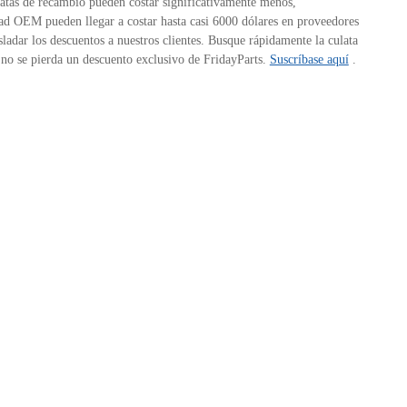
latas de recambio pueden costar significativamente menos,
ad OEM pueden llegar a costar hasta casi 6000 dólares en proveedores
ladar los descuentos a nuestros clientes. Busque rápidamente la culata
, no se pierda un descuento exclusivo de FridayParts.
Suscríbase aquí
.