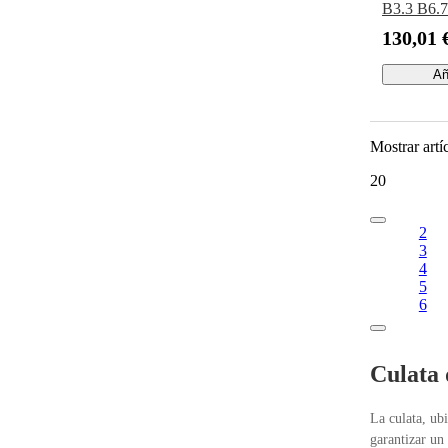
B3.3 B6.7
QSB6.7 
130,01 
Añ
Mostrar artí
20
2
3
4
5
6
Culata 
La culata, ub
garantizar un