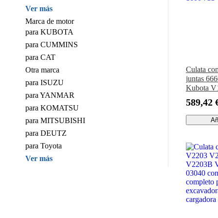
Ver más
Marca de motor
para KUBOTA
para CUMMINS
para CAT
Culata com
Otra marca
juntas 66
para ISUZU
Kubota V
para YANMAR
V1702B C
589,42 
1600 733 
para KOMATSU
para MITSUBISHI
Añ
para DEUTZ
para Toyota
Ver más