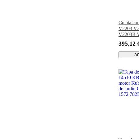
Culata co
V2203 V
V2203B V
03040 con 
395,12 
completo p
excavador
Añ
cargadora