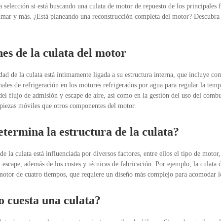
a selección si está buscando una culata de motor de repuesto de los principale
mar y más. ¿Está planeando una reconstrucción completa del motor? Descubra
es de la culata del motor
dad de la culata está íntimamente ligada a su estructura interna, que incluye c
nales de refrigeración en los motores refrigerados por agua para regular la t
 del flujo de admisión y escape de aire, así como en la gestión del uso del comb
piezas móviles que otros componentes del motor.
termina la estructura de la culata?
de la culata está influenciada por diversos factores, entre ellos el tipo de motor,
 escape, además de los costes y técnicas de fabricación. Por ejemplo, la culata
motor de cuatro tiempos, que requiere un diseño más complejo para acomodar l
 cuesta una culata?