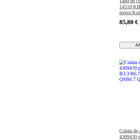
Tapa de c
14510 KB
motor Kub
de jardín
85,80 €
1572 782
Añ
Culata de 
4309439 