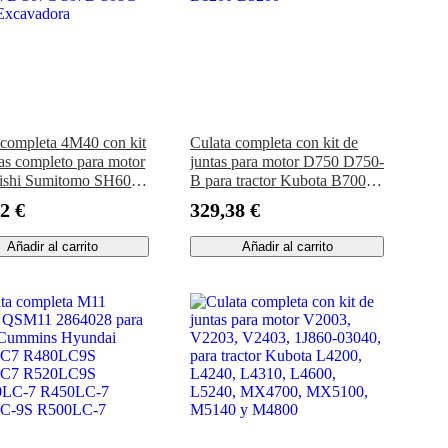
 completa 4M40 con kit
Culata completa con kit de
tas completo para motor
juntas para motor D750 D750-
ishi Sumitomo SH60
B para tractor Kubota B7001
illar CAT 305.5 306
B5200D B5200E B7100
2 €
329,38 €
307C 307D 308C 308D
B1200 B5200
adora
Añadir al carrito
Añadir al carrito