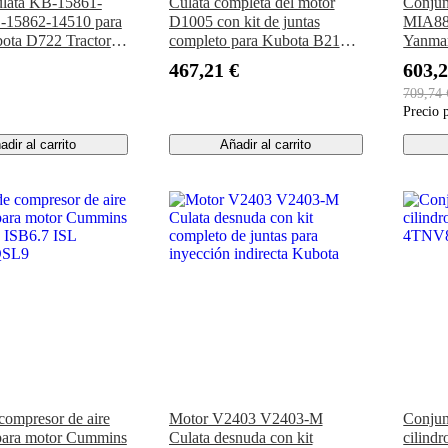
ulata KB-15861-
Culata completa del motor
Conjun
-15862-14510 para
D1005 con kit de juntas
MIA88
ota D722 Tractor
completo para Kubota B2100
Yanma
 Cub Cadet 1512
B2301HSD B2320
John 
467,21 €
603,2
D 882
B2601HSD B7500 B7510
HPX8
709,74 
BX2660 BX2670 BX2680
Precio 
ZD326
adir al carrito
Añadir al carrito
compresor de aire
Motor V2403 V2403-M
Conjun
para motor Cummins
Culata desnuda con kit
cilindr