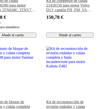
to de culata
Kit de compresor de culata
0280 para motor
21418150 para motor Volvo
r 3TNE68C 3TNV70
D13, camión FH, FM, VAH,
Deere UTV GATOR
VHD, VN, VT
8 €
150,78 €
15E XUV850D
€
para miembros
Añadir al carrito
Añadir al carrito
to de bloque de
Kit de reconstrucción de
os y culata completa
revisión estándar y culata