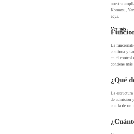
nuestra ampli
Komatsu, Yan
aquí.
Ver más
Funcion
La funcionali
continua y ca
en el control
contiene más 
¿Qué de
La estructura 
de admisión y
con la de un 
¿Cuánto