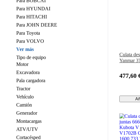
Para BOBCAT
Para HYUNDAI
Para HITACHI
Para JOHN DEERE
Para Toyota
Para VOLVO
Ver más
Culata de
Tipo de equipo
Yanmar 3
Motor
Excavadora
477,60 
Pala cargadora
Tractor
Vehículo
Añ
Camión
Generador
Montacargas
ATV/UTV
Cortacésped