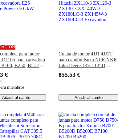
DACIÓN
 completa para motor
Culata de motor 4JJ1 4JJ1T
 D1105 para cargadora
para camión Isuzu NPR NKR
 B100, B250, BL275,
John Deere 135G 135D
excavadora E25
Hitachi ZX110-3 ZX120-3
3 €
855,53 €
le Power de 6 kW.
ZX130-3 ZX140W-3
€
ZX180LC-3 ZX145W-3
para miembros
ZX160LC-3 Excavadora
Añadir al carrito
Añadir al carrito