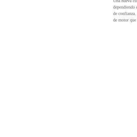
Una nueva cul
dependiendo d
de confianza.
de motor que 