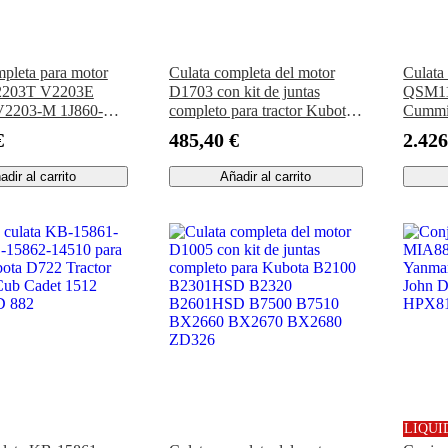
mpleta para motor
Culata completa del motor
Culata
2203T V2203E
D1703 con kit de juntas
QSM11
2203-M 1J860-
completo para tractor Kubota
Cummi
kit de juntas
L3240 L3400 L3540 L3800
R480L
€
485,40 €
2.426
ara tractor,
L39 excavadora KX91-3S2
R520L
a, generador y
KX91-3S2CA U35-3S2 U35-
R450L
adir al carrito
Añadir al carrito
 de ruedas Kubota
S2CA
R500L
LIQUI