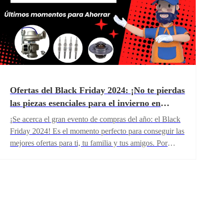
nuestra comunidad con premios en efectivo.
Ofertas del Black Friday 2024: ¡No te pierdas
las piezas esenciales para el invierno en
FridayParts!
¡Se acerca el gran evento de compras del año: el Black
Friday 2024! Es el momento perfecto para conseguir las
mejores ofertas para ti, tu familia y tus amigos. Por
supuesto, tu fiel compañero también merece tu cuidado:
es una gran oportunidad para adquirir las piezas
esenciales para tu maquinaria pesada.