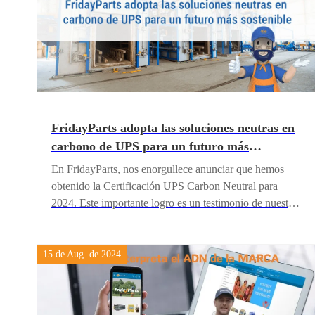
FridayParts adopta las soluciones neutras en
carbono de UPS para un futuro más
sostenible
En FridayParts, nos enorgullece anunciar que hemos
obtenido la Certificación UPS Carbon Neutral para
2024. Este importante logro es un testimonio de nuestro
compromiso con la sostenibilidad y la responsabilidad
ambiental. La certificación demuestra que FridayParts
ha mitigado 21.253 toneladas métricas de CO₂e en
15 de Aug. de 2024
2024, reflejando nuestros esfuerzos continuos por
reducir la huella de carbono en la logística.