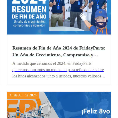
Resumen de Fin de Año 2024 de FridayParts:
Un Año de Crecimiento, Compromiso y
Conexión
A medida que cerramos el 2024, en FridayParts
queremos tomarnos un momento para reflexionar sobre
los hitos alcanzados junto a ustedes, nuestros valiosos
clientes. Este año ha sido uno de crecimiento,
innovación y conexiones fortalecidas. Antes de
comenzar, queremos desearles un feliz año nuevo y
31 de Jul. de 2024
expresar nuestro más sincero agradecimiento. Sin su
apoyo, no habríamos llegado tan lejos. Nuestro
principio fundamental es siempre poner a nuestros