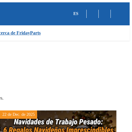
ES
erca de FridayParts
s.
22 de Dec. de 2025