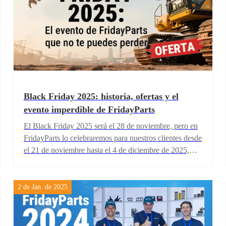
Black Friday 2025: historia, ofertas y el
evento imperdible de FridayParts
El Black Friday 2025 será el 28 de noviembre, pero en
FridayParts lo celebraremos para nuestros clientes desde
el 21 de noviembre hasta el 4 de diciembre de 2025,
¡una semana antes! Eso significa dos semanas
completas de descuentos increíbles en piezas y equipos
de alta calidad para tus vehículos todoterreno,
2 de Jan. de 2025
maquinaria de construcción y equipo agrícola. ¡No
pierdas esta oportunidad que solo ocurre una vez al año!