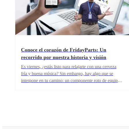
Conoce el corazón de FridayParts: Un
recorrido por nuestra historia y visión
Es viernes, ¿estás listo para relajarte con una cerveza
fría y buena música? Sin embargo, hay algo que se
interpone en tu camino: un componente roto de equipo
de construcción o maquinaria agrícola. No te preocupes,
FridayParts está aquí para hacer que sea un gran día.