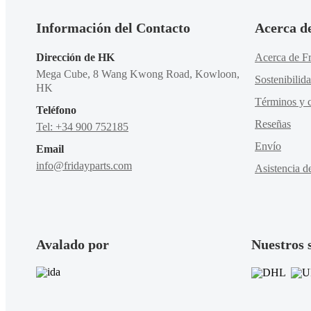
Información del Contacto
Acerca d
Dirección de HK
Acerca de Fr
Mega Cube, 8 Wang Kwong Road, Kowloon,
Sostenibilid
HK
Términos y c
Teléfono
Reseñas
Tel: +34 900 752185
Envío
Email
info@fridayparts.com
Asistencia d
Avalado por
Nuestros 