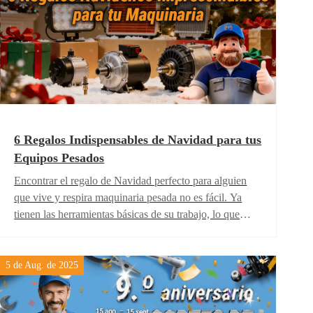
6 Regalos Indispensables de Navidad para tus
Equipos Pesados
Encontrar el regalo de Navidad perfecto para alguien
que vive y respira maquinaria pesada no es fácil. Ya
tienen las herramientas básicas de su trabajo, lo que
realmente valoran son mejoras prácticas y confiables
que hagan sus máquinas más resistentes, seguras y
eficientes. Este año, FridayParts hace que tu compra
5 de Aug. de 2025
navideña sea sencilla con los 6 regalos especiales que te
presentamos a continuación.