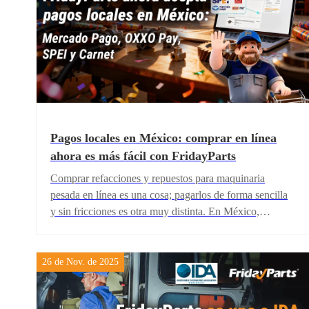
Pagos locales en México: comprar en línea
ahora es más fácil con FridayParts
Comprar refacciones y repuestos para maquinaria
pesada en línea es una cosa; pagarlos de forma sencilla
y sin fricciones es otra muy distinta. En México,
muchos usuarios —talleres, flotillas, distribuidores y
técnicos independientes— prefieren pagos locales,
transferencias bancarias o incluso efectivo, en lugar de
26 de Nov. de 2025
tarjetas internacionales.