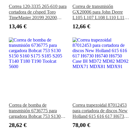
Correa 120-3335 265-610 para
Correa de transmisión
cortadora de césped Toro
GX20006 para John Deere
TimeMaster 20199 20200
L105 L107 L108 L110 L111
20975 22200 Exmark Exmark
L118 L120 L130 L2048
13,46 €
12,66 €
Commercial Serie S Serie X
Correa de bomba de
Correa trapezoidal 87012453
transmisión 6736775 para
para cortadora de discos New
cargadora Bobcat 753 S130
Holland 615 616 617 H6730
S150 S160 S175 S185 S205
H6740 H6750 Case IH MD72
28,62 €
78,00 €
T140 T180 T190 Toolcat
MD82 MD92 MDX71