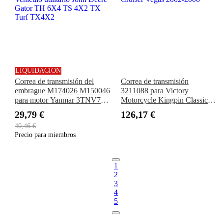
LIQUIDACIÓN
Correa de transmisión del
Correa de transmisión
embrague M174026 M150046
3211088 para Victory
para motor Yanmar 3TNV70
Motorcycle Kingpin Classic-
Vehículo utilitario John Deere
Cruiser Vegas 2002-2006
29,79 €
126,17 €
Gator TH 6X4 TS 4X2 TX
40,46 €
Turf TX4X2
Precio para miembros
1
2
3
4
5