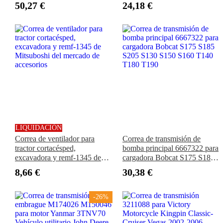
Harley-Davidson XL883
50,27 €
24,18 €
XL1200 XR1200
LIQUIDACIÓN
Correa de ventilador para
Correa de transmisión de
tractor cortacésped,
bomba principal 6667322 para
excavadora y remf-1345 de
cargadora Bobcat S175 S185
Mitsuboshi del mercado de
S205 S130 S150 S160 T140
8,66 €
30,38 €
accesorios
T180 T190
-26%