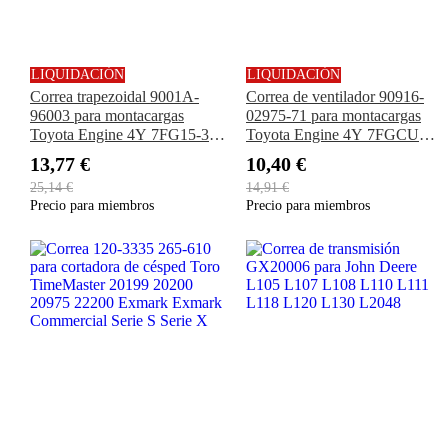
LIQUIDACIÓN
LIQUIDACIÓN
Correa trapezoidal 9001A-
Correa de ventilador 90916-
96003 para montacargas
02975-71 para montacargas
Toyota Engine 4Y 7FG15-30
Toyota Engine 4Y 7FGCU20
8FG15-30
7FGU25 7FG30 7FGU32
13,77 €
10,40 €
8FGCU32 8FGU18 8FGU20
25,14 €
14,91 €
8FG30B 8FGCU20 FGZN30
Precio para miembros
Precio para miembros