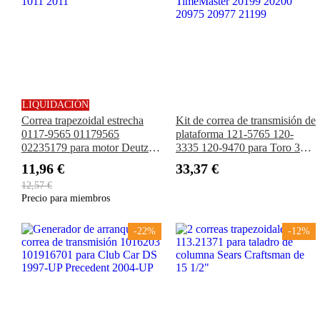
LIQUIDACIÓN
Correa trapezoidal estrecha
Kit de correa de transmisión de
0117-9565 01179565
plataforma 121-5765 120-
02235179 para motor Deutz
3335 120-9470 para Toro 30"
1011 2011
TimeMaster 20199 20200
11,96 €
33,37 €
20975 20977 21199
12,57 €
Precio para miembros
-22%
-12%