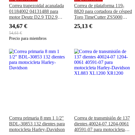
Correa trapezoidal acanalada
Correa de plataforma 119-
01184002 04131488 para
8820 para cortadora de césped
motor Deutz D2.9 TD2.9
Toro TimeCutter ZS5000
TCD2.9 TCD2.2
SS5035 SS5000 SS5060
34,67 €
25,13 €
MX5060 SW5000 SWX5050
54,61 €
Exmark Quest Serie E Serie S
Precio para miembros
de 50"
Correa primaria 8 mm 1 1/2"
Correa de transmisión de 137
BDL-30853 132 dientes para
dientes 40024-07 1204-0061
motocicleta Harley-Davidson
40591-07 para motocicleta