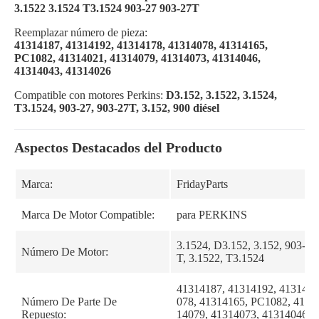
3.1522 3.1524 T3.1524 903-27 903-27T
Reemplazar número de pieza:
41314187, 41314192, 41314178, 41314078, 41314165,
PC1082, 41314021, 41314079, 41314073, 41314046,
41314043, 41314026
Compatible con motores Perkins:
D3.152, 3.1522, 3.1524,
T3.1524, 903-27, 903-27T, 3.152, 900 diésel
Aspectos Destacados del Producto
Marca:
FridayParts
Marca De Motor Compatible:
para PERKINS
3.1524, D3.152, 3.152, 903-27
Número De Motor:
T, 3.1522, T3.1524
41314187, 41314192, 4131417
Número De Parte De
078, 41314165, PC1082, 4131
Repuesto:
14079, 41314073, 41314046, 