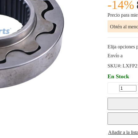
-14%
Precio para mi
Obtén al men
Elija opciones p
Envío a
SKU#:
LXFP2
En Stock
Añadir a la lis