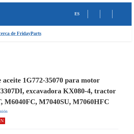
ES
erca de FridayParts
 aceite 1G772-35070 para motor
3307DI, excavadora KX080-4, tractor
, M6040FC, M7040SU, M7060HFC
nión
ÓN