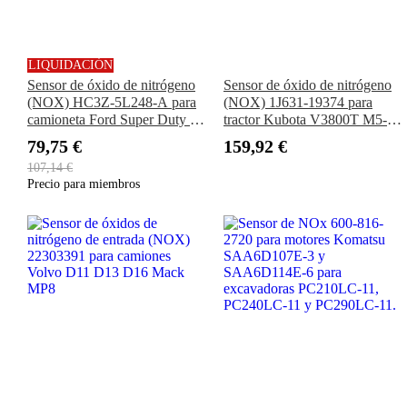
LIQUIDACIÓN
Sensor de óxido de nitrógeno
Sensor de óxido de nitrógeno
(NOX) HC3Z-5L248-A para
(NOX) 1J631-19374 para
camioneta Ford Super Duty F-
tractor Kubota V3800T M5-
250 Powerstroke 6.7L V8
091 M5-111 M5N-091 M5N-
79,75 €
159,92 €
2017-2022
112 M6-111 M6S-111
107,14 €
Precio para miembros