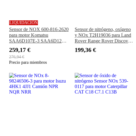
LIQUIDACIÓN
Sensor de NOX 600-816-2620
Sensor de nitrógeno, oxígeno
para motor Komatsu
y NOx T2H19036 para Land
SAA6D107E-3 SAA6D125E-
Rover Range Rover Discovery
7 PC210-11 WA270-8
IV 2010-en adelante
259,17 €
199,36 €
WA320-8 WA480-8 WA500-8
276,94 €
Precio para miembros