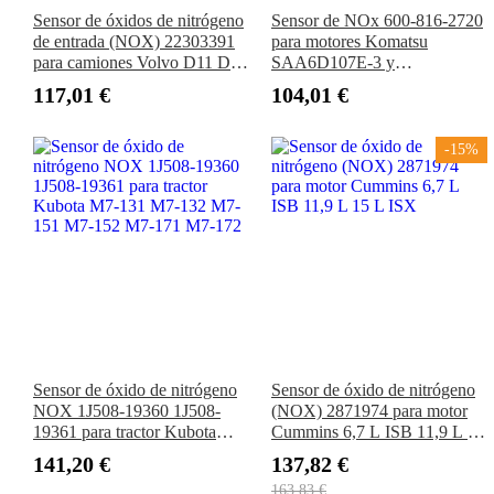
Sensor de óxidos de nitrógeno
Sensor de NOx 600-816-2720
de entrada (NOX) 22303391
para motores Komatsu
para camiones Volvo D11 D13
SAA6D107E-3 y
D16 Mack MP8
SAA6D114E-6 para
117,01 €
104,01 €
excavadoras PC210LC-11,
PC240LC-11 y PC290LC-11.
-15%
Sensor de óxido de nitrógeno
Sensor de óxido de nitrógeno
NOX 1J508-19360 1J508-
(NOX) 2871974 para motor
19361 para tractor Kubota
Cummins 6,7 L ISB 11,9 L 15
M7-131 M7-132 M7-151 M7-
L ISX
141,20 €
137,82 €
152 M7-171 M7-172
163,83 €