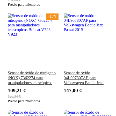
SVL95-2S SVL97-2
Precio para miembros
-13%
Sensor de óxido de nitrógeno
Sensor de óxido
(NOX) 7362274 para
04L907807AP para
manipuladores telescópicos
Volkswagen Beetle Jetta
Bobcat V723 V923
Passat 2015
109,21 €
147,00 €
126,34 €
Precio para miembros