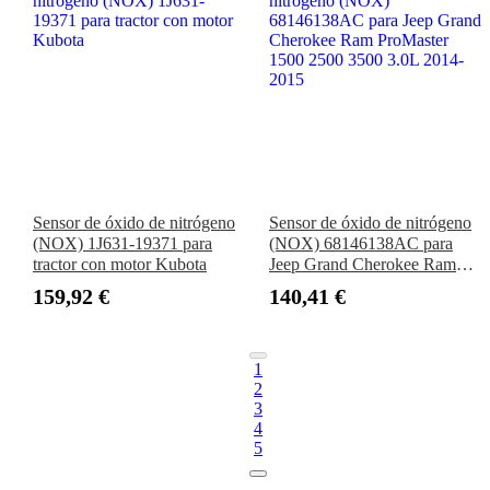
Sensor de óxido de nitrógeno
Sensor de óxido de nitrógeno
(NOX) 1J631-19371 para
(NOX) 68146138AC para
tractor con motor Kubota
Jeep Grand Cherokee Ram
ProMaster 1500 2500 3500
159,92 €
140,41 €
3.0L 2014-2015
1
2
3
4
5