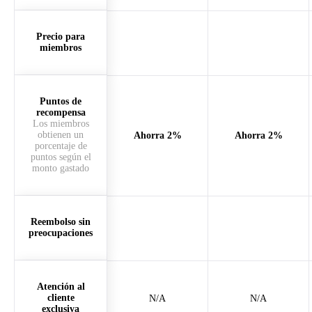
Precio para
miembros
Puntos de
recompensa
Los miembros
obtienen un
Ahorra 2%
Ahorra 2%
porcentaje de
puntos según el
monto gastado
Reembolso sin
preocupaciones
Atención al
cliente
N/A
N/A
exclusiva