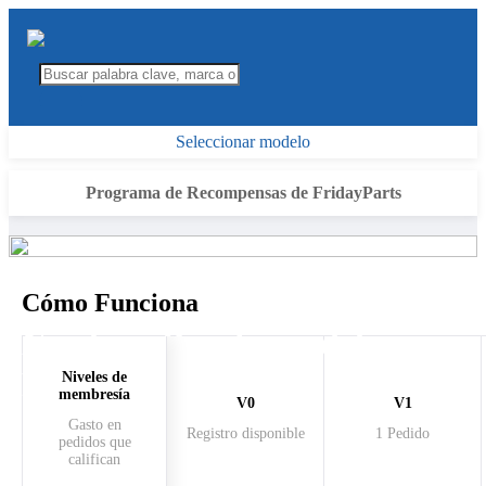
Seleccionar modelo
Programa de Recompensas de FridayParts
Cómo Funciona
Niveles y Beneficios del
Programa
Niveles de
membresía
V0
V1
Gasto en
Registro disponible
1 Pedido
pedidos que
califican