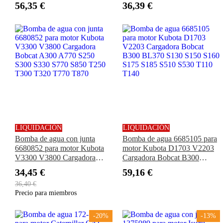
S590, T180, T190, T550,
410 420 SR130 SR160 SR185
56,35 €
36,39 €
T590
D25 D45 DX25 DX60
FARMALL 31 35 40 45 50
55 60
LIQUIDACIÓN
LIQUIDACIÓN
Bomba de agua con junta
Bomba de agua 6685105 para
6680852 para motor Kubota
motor Kubota D1703 V2203
V3300 V3800 Cargadora
Cargadora Bobcat B300
Bobcat A300 A770 S250
BL370 S130 S150 S160 S175
34,45 €
59,16 €
S300 S330 S770 S850 T250
S185 S510 S530 T110 T140
36,40 €
T300 T320 T770 T870
Precio para miembros
-20%
-13%