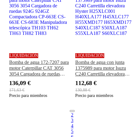
LIQUIDACIÓN
LIQUIDACIÓN
Bomba de agua 172-7207 para
Bomba de agua con junta
motor Caterpillar CAT 3056
1375989 para motor Isuzu
3054 Cargadora de ruedas
C240 ​​Carretilla elevadora
924G 924GZ Compactadora
Hyster H25XLC001
136,09 €
112,68 €
CP-663E CS-663E CS-683E
H40XLA177 H45XLC177
171,63 €
130,88 €
Manipuladora telescópica
H55XMD177 H65XMD177
Precio para miembros
Precio para miembros
TH103 TH62 TH63 TH82
S40XLC187 S50XLA187
TH83
S55XLA187 S60XLC187
2
3
4
5
6