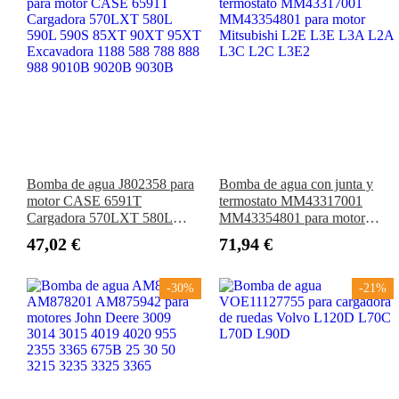
Bomba de agua J802358 para
Bomba de agua con junta y
motor CASE 6591T
termostato MM43317001
Cargadora 570LXT 580L
MM43354801 para motor
590L 590S 85XT 90XT
Mitsubishi L2E L3E L3A
47,02 €
71,94 €
95XT Excavadora 1188 588
L2A L3C L2C L3E2
788 888 988 9010B 9020B
9030B
-30%
-21%