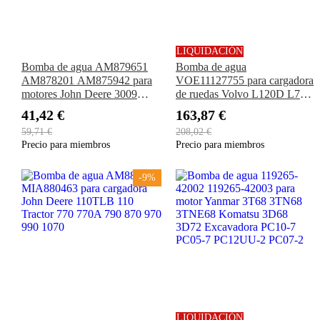
LIQUIDACIÓN
Bomba de agua AM879651
Bomba de agua
AM878201 AM875942 para
VOE11127755 para cargadora
motores John Deere 3009
de ruedas Volvo L120D L70C
3014 3015 4019 4020 955
L70D L90D
41,42 €
163,87 €
2355 3365 675B 25 30 50
59,71 €
208,02 €
3215 3235 3325 3365
Precio para miembros
Precio para miembros
-9%
LIQUIDACIÓN