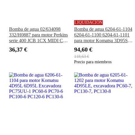
LIQUIDACIÓN
Bomba de agua 02/634098
Bomba de agua 6204-61-1104
332/H0887 para motor Perkins
6204-61-1100 6204-61-1101
serie 400 JCB 1CX MIDI CX
para motor Komatsu 3D95S
150 160 165 170 354 360
4D95L Excavadora PC40-5
36,37 €
94,60 €
TELETRUCK 25 30 35
PC40-6 PC50UU-1 PC80-3
118,63 €
PW60-3
Precio para miembros