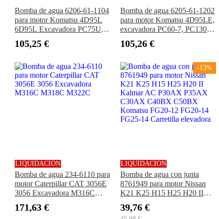
Bomba de agua 6206-61-1104
Bomba de agua 6205-61-1202
para motor Komatsu 4D95L
para motor Komatsu 4D95LE,
6D95L Excavadora PC75UU-
excavadora PC60-7, PC130-7,
1 PC60-6 PC70-6 PC100-6
PC130-8
105,25 €
105,26 €
PC120-6 PC130-6
-13%
LIQUIDACIÓN
LIQUIDACIÓN
Bomba de agua 234-6110 para
Bomba de agua con junta
motor Caterpillar CAT 3056E
8761949 para motor Nissan
3056 Excavadora M316C
K21 K25 H15 H25 H20 II
M318C M322C
Kalmar AC P30AX P35AX
171,63 €
39,76 €
C30AX C40BX C50BX
45,98 €