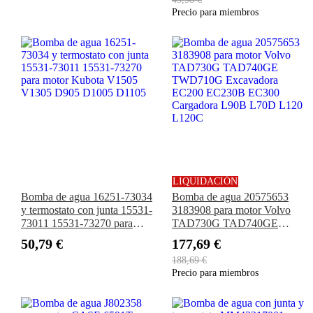
Komatsu FG20-12 FG20-14
Precio para miembros
FG25-14 Carretilla elevadora
LIQUIDACIÓN
Bomba de agua 16251-73034
Bomba de agua 20575653
y termostato con junta 15531-
3183908 para motor Volvo
73011 15531-73270 para
TAD730G TAD740GE
motor Kubota V1505 V1305
TWD710G Excavadora
50,79 €
177,69 €
D905 D1005 D1105
EC200 EC230B EC300
188,69 €
Cargadora L90B L70D L120
Precio para miembros
L120C