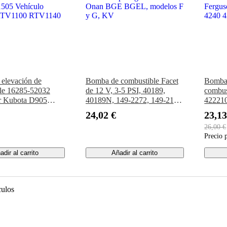
elevación de
Bomba de combustible Facet
Bomba 
le 16285-52032
de 12 V, 3-5 PSI, 40189,
combus
r Kubota D905
40189N, 149-2272, 149-2145
422210
105 D1305 V1205
para generador Onan BGE
Perkin
24,02 €
23,13
505 Vehículo
BGEL, modelos F y G, KV
Fergus
26,00 €
o RTV1100 RTV1140
4240 4
Precio 
adir al carrito
Añadir al carrito
culos