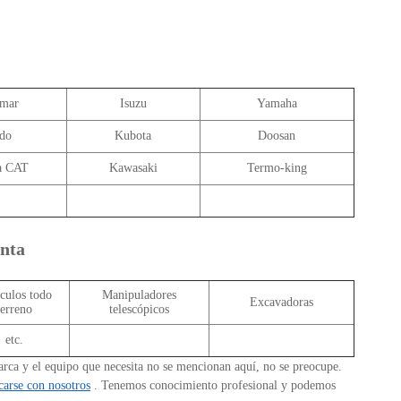
mar
Isuzu
Yamaha
do
Kubota
Doosan
a CAT
Kawasaki
Termo-king
enta
culos todo
Manipuladores
Excavadoras
terreno
telescópicos
etc.
rca y el equipo que necesita no se mencionan aquí, no se preocupe.
arse con nosotros
. Tenemos conocimiento profesional y podemos