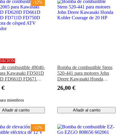
-12%
DACIÓN
de combustible 49040-
Bomba de combustible Stens
para Kawasaki FD501D
520-441 para motores John
0D FD661D FD671D
Deere Kawasaki Honda
D FD750D Cortadora
Kohler Courage de 20 HP
 €
26,00 €
ped ATV Generador
para miembros
Añadir al carrito
Añadir al carrito
-12%