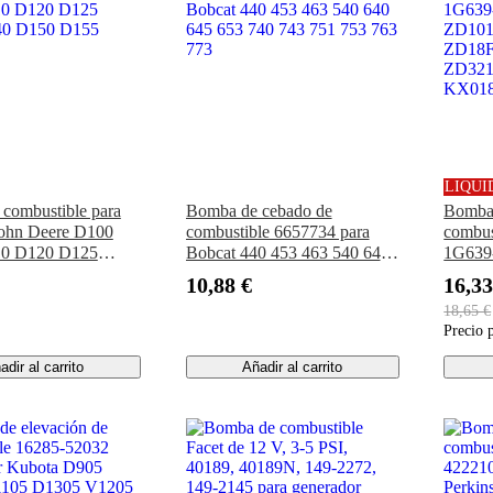
LIQUI
combustible para
Bomba de cebado de
Bomba 
 John Deere D100
combustible 6657734 para
combus
0 D120 D125
Bobcat 440 453 463 540 640
1G639-
0 D150 D155
645 653 740 743 751 753 763
ZD101
10,88 €
16,33
773
ZD18F
18,65 €
ZD321
Precio 
KX018
adir al carrito
Añadir al carrito