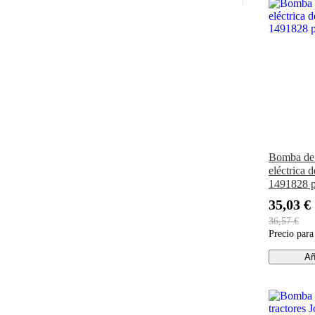
Bomba de 
eléctrica
1491828 
35,03 €
36,57 €
Precio par
Añ