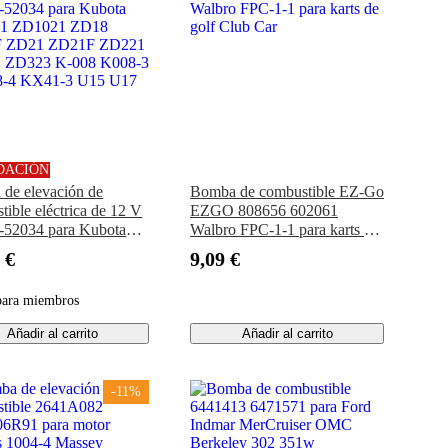
DACIÓN
de elevación de
Bomba de combustible EZ-Go
tible eléctrica de 12 V
EZGO 808656 602061
52034 para Kubota
Walbro FPC-1-1 para karts de
1 ZD1021 ZD18
golf Club Car
 €
9,09 €
 ZD21 ZD21F ZD221
 ZD323 K-008 K008-3
para miembros
-4 KX41-3 U15 U17
Añadir al carrito
Añadir al carrito
-11%