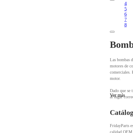
4
5
6
7
8
Bomba
Las bombas de
motores de co
comerciales. 
motor.
Dado que se t
Ver más
al lugar corre
Catálog
FridayParts e
calidad OEM y