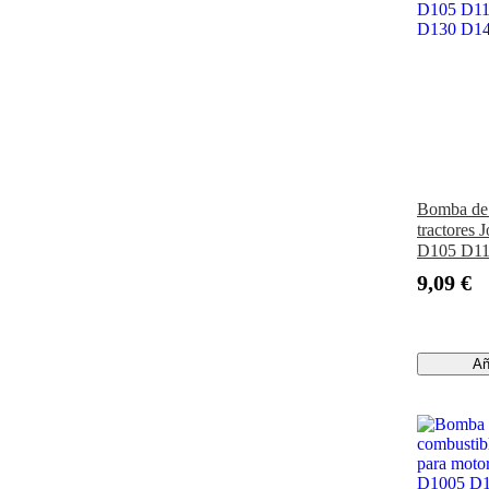
Bomba de 
tractores
D105 D11
D130 D14
9,09 €
Añ