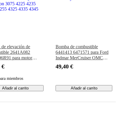
de elevación de
Bomba de combustible
tible 2641A082
6441413 6471571 para Ford
6R91 para motor
Indmar MerCruiser OMC
s 1004-4 Massey
Berkeley 302 351w
 €
49,40 €
on 3075 4225 4235
255 4325 4335 4345
para miembros
Añadir al carrito
Añadir al carrito