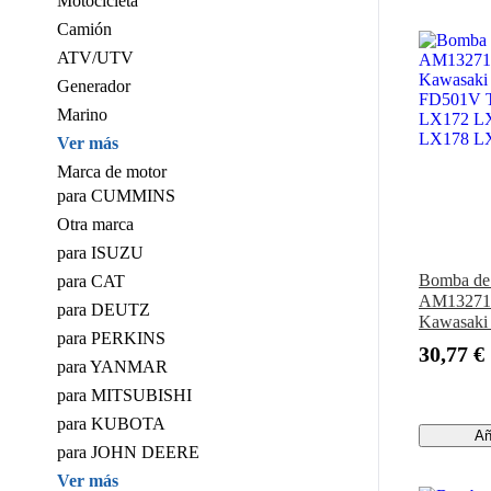
Motocicleta
Camión
ATV/UTV
Generador
Marino
Ver más
Marca de motor
para CUMMINS
Otra marca
para ISUZU
Bomba de 
para CAT
AM132715
para DEUTZ
Kawasak
para PERKINS
FD501V Tr
30,77 €
LX172 L
para YANMAR
LX178 L
para MITSUBISHI
para KUBOTA
Añ
para JOHN DEERE
Ver más