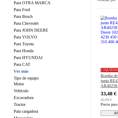
Para OTRA MARCA
Para Ford
Para Bosch
Para Chevrolet
Para JOHN DEERE
Para VOLVO
Para Toyota
Para Honda
Para HYUNDAI
Para CAT
LIQUIDA
Ver más
Bomba de 
Tipo de equipo
junta RE
Motor
AR40258 
Vehículo
John Deer
33,48 €
4020 4230
Excavadora
42,09 €
302 310 4
Tractor
Precio par
480
Pala cargadora
Añ