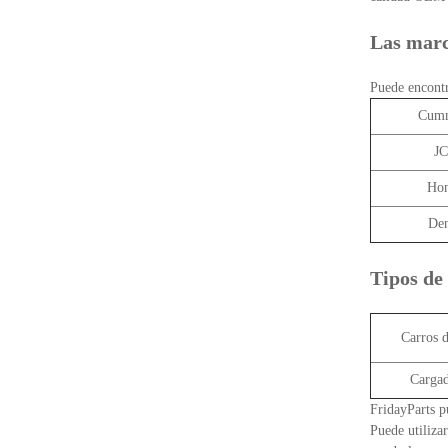
Las marca
Puede encontr
Cum
J
Ho
De
Tipos de
Carros d
Cargad
FridayParts p
Puede utiliza