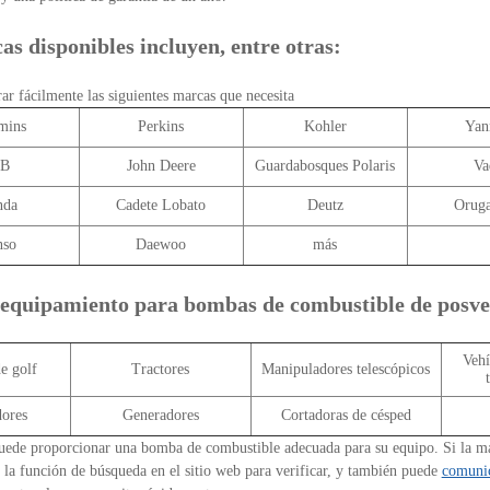
s disponibles incluyen, entre otras:
ar fácilmente las siguientes marcas que necesita
mins
Perkins
Kohler
Yan
CB
John Deere
Guardabosques Polaris
Va
nda
Cadete Lobato
Deutz
Orug
nso
Daewoo
más
 equipamiento para bombas de combustible de posv
Vehí
e golf
Tractores
Manipuladores telescópicos
ores
Generadores
Cortadoras de césped
uede proporcionar una bomba de combustible adecuada para su equipo. Si la ma
r la función de búsqueda en el sitio web para verificar, y también puede
comunic