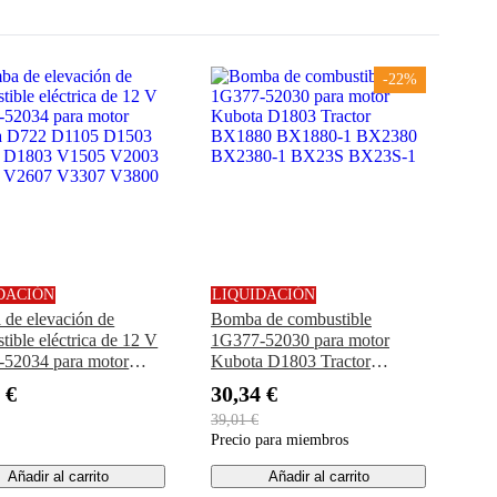
-22%
DACIÓN
LIQUIDACIÓN
de elevación de
Bomba de combustible
tible eléctrica de 12 V
1G377-52030 para motor
52034 para motor
Kubota D1803 Tractor
a D722 D1105 D1503
BX1880 BX1880-1 BX2380
 €
30,34 €
 D1803 V1505 V2003
BX2380-1 BX23S BX23S-1
39,01 €
 V2607 V3307 V3800
Precio para miembros
Añadir al carrito
Añadir al carrito