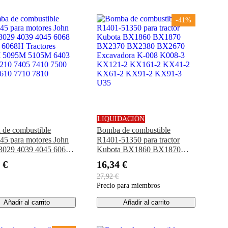
-41%
LIQUIDACIÓN
de combustible
Bomba de combustible
5 para motores John
R1401-51350 para tractor
3029 4039 4045 6068
Kubota BX1860 BX1870
6068H Tractores
BX2370 BX2380 BX2670
 €
16,34 €
 5095M 5105M 6403
Excavadora K-008 K008-3
27,92 €
210 7405 7410 7500
KX121-2 KX161-2 KX41-2
Precio para miembros
610 7710 7810
KX61-2 KX91-2 KX91-3
U35
Añadir al carrito
Añadir al carrito