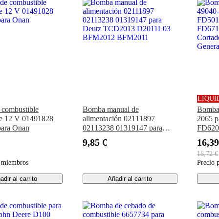
LIQUI
combustible
Bomba manual de
Bomba 
 de 12 V 01491828
alimentación 02111897
2065 
para Onan
02113238 01319147 para
FD62
Deutz TCD2013 D2011L03
FD711
9,85 €
16,39
BFM2012 BFM2011
de cés
18,72 €
a miembros
Precio 
adir al carrito
Añadir al carrito