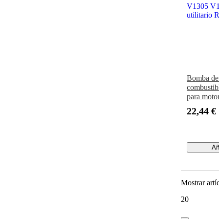
Bomba de 
combustib
para moto
D1005 D1
22,44 €
V1305 V1
utilitari
Añ
Mostrar artí
20