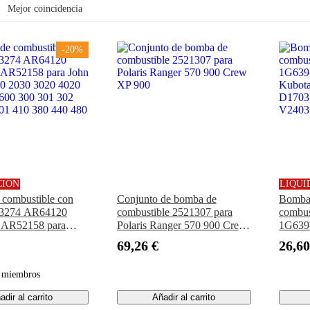
Mejor coincidencia
-20%
CIÓN
LIQUI
combustible con
Conjunto de bomba de
Bomba 
43274 AR64120
combustible 2521307 para
combus
AR52158 para
Polaris Ranger 570 900 Crew
1G639-
e 1020 2030 3020
XP 900
Kubot
69,26 €
26,60
 450 600 300 301
D1703
00 401 410 380 440
V2403
a miembros
adir al carrito
Añadir al carrito