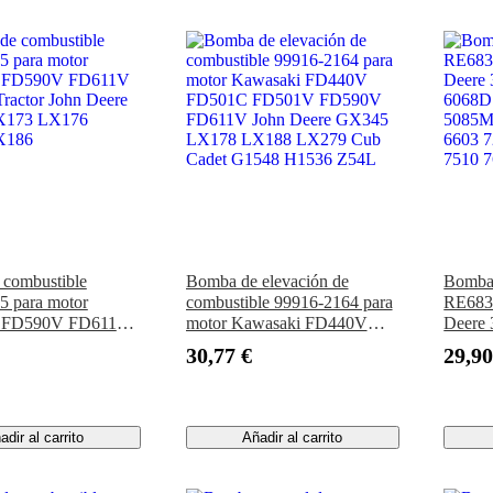
combustible
Bomba de elevación de
Bomba 
 para motor
combustible 99916-2164 para
RE6834
i FD590V FD611V
motor Kawasaki FD440V
Deere 
actor John Deere
FD501C FD501V FD590V
6068D 
30,77 €
29,90
X173 LX176
FD611V John Deere GX345
5085M
X186
LX178 LX188 LX279 Cub
6603 7
Cadet G1548 H1536 Z54L
7510 7
adir al carrito
Añadir al carrito