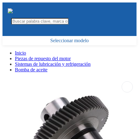
Seleccionar modelo
Inicio
Piezas de repuesto del motor
Sistemas de lubricación y refrigeración
Bomba de aceite