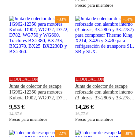
Precio para miembros
-33%
-14%
LIQUIDACIÓN
LIQUIDACIÓN
Junta de colector de escape
Junta de colector de escape
1G962-12350 para motores
reforzada con alambre interno
Kubota D902, WG972, D722,
(3 piezas, 33-2805 y 33-2787)
D782, WG750 y WG600.
para compresor Thermo King
9,53 €
14,26 €
Tractores BX2380, BX23S,
X214, X426 y X430 para
14,37 €
16,77 €
BX2370, BX25, BX2230D y
refrigeración de transporte SL,
Precio para miembros
Precio para miembros
BX2360.
SB y SLX.
-22%
-38%