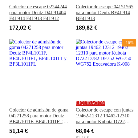
Colector de escape 02244244
Colector de escape 04151565
para motor Deutz D4L91404
para motor Deutz BF4L914
F4L914 F4L913 F4L912
BF4L913
172,02 €
189,82 €
-16%
LIQUIDACIÓN
Colector de admisión de goma
Colector de escape con juntas
04271258 para motor Deutz
19462-12312 19462-12310
BF4L1011F, BF4L1011FT,
para motor Kubota D722
BF4L1011T y BF3L1011FL
D782 DF752 WG750 WG752
51,14 €
68,04 €
Excavadora K-008
81,48 €