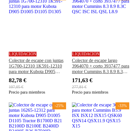
LIQUIDACIÓN
LIQUIDACIÓN
Colector de escape con juntas
Colector de escape largo
1G700-12310 1K591-12310
3964070 + corto 3937477 para
para motor Kubota D905
motor Cummins 8.3 8.9 8.3C
D1005 D1105 D1305
QSC ISC ISL QSL L8.9
82,78 €
171,63 €
107,05 €
277,81 €
Precio para miembros
Precio para miembros
-25%
-33%