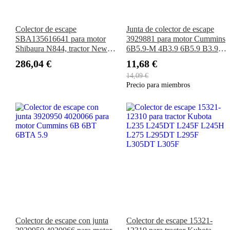
Colector de escape
Junta de colector de escape
SBA135616641 para motor
3929881 para motor Cummins
Shibaura N844, tractor New
6B5.9-M 4B3.9 6B5.9 B3.9
Holland 1920 3415. Calidad
B4.5 B5.9 ISB3.9 ISB5.9
286,04 €
11,68 €
superior con 3 años de
QSB3.9 QSB5.9
14,09 €
garantía.
Precio para miembros
Colector de escape con junta
Colector de escape 15321-