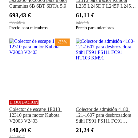
3920950 4020066 para motor
12310 para tractor Kubota
Cummins 6B 6BT 6BTA 5.9
L235 L245DT L245F L245H
L275 L295DT L295F
693,43 €
61,11 €
L305DT L305F
705,58 €
62,84 €
Precio para miembros
Precio para miembros
-23%
LIQUIDACIÓN
Colector de escape 1E013-
Colector de admisión 4180-
12310 para motor Kubota
121-1607 para desbrozadora
V2003 V2403
Stihl FS91 FS111 FC91
HT103 KM91
140,40 €
21,24 €
183,00 €