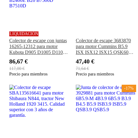
LIQUIDACIÓN
Colector de escape con juntas
Colector de escape 3683870
16265-12312 para motor
para motor Cummins B5.9
Kubota D905 D1005 D1105
ISX ISX12 ISX15 QSK60
Tractor B1700D B21 B2100D
QSN14 QSX11.9 QSX15
86,67 €
47,40 €
B2100E B2400D B2400E
X15
117,00 €
71,64 €
B26 B7500D B7510D
Precio para miembros
Precio para miembros
-17%