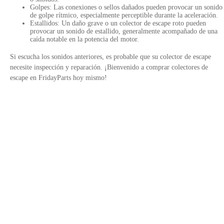
Golpes: Las conexiones o sellos dañados pueden provocar un sonido
de golpe rítmico, especialmente perceptible durante la aceleración.
Estallidos: Un daño grave o un colector de escape roto pueden
provocar un sonido de estallido, generalmente acompañado de una
caída notable en la potencia del motor.
Si escucha los sonidos anteriores, es probable que su colector de escape
necesite inspección y reparación. ¡Bienvenido a comprar colectores de
escape en FridayParts hoy mismo!
Contáctanos
Política de Privacidad
Enlaces del sitio
Avalado por
+34 900 752185