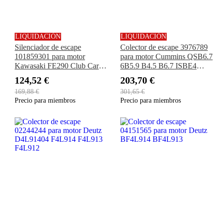
LIQUIDACIÓN
LIQUIDACIÓN
Silenciador de escape
Colector de escape 3976789
101859301 para motor
para motor Cummins QSB6.7
Kawasaki FE290 Club Car
6B5.9 B4.5 B6.7 ISBE4
Golf Cart DS Gas 1994-2014
QSB5.9
124,52 €
203,70 €
169,88 €
301,65 €
Precio para miembros
Precio para miembros