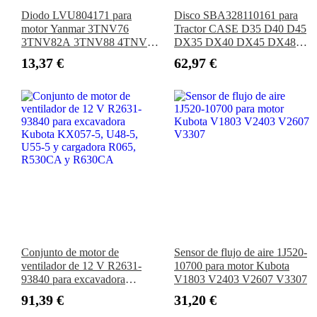
Diodo LVU804171 para
Disco SBA328110161 para
motor Yanmar 3TNV76
Tractor CASE D35 D40 D45
3TNV82A 3TNV88 4TNV88
DX35 DX40 DX45 DX48
Tractor John Deere 2305 2320
DX55 DX60 FARMALL40
13,37 €
62,97 €
2720 3005 4005
FARMALL45 FARMALL50
FARMALL55 FARMALL60
Conjunto de motor de
Sensor de flujo de aire 1J520-
ventilador de 12 V R2631-
10700 para motor Kubota
93840 para excavadora
V1803 V2403 V2607 V3307
Kubota KX057-5, U48-5,
91,39 €
31,20 €
U55-5 y cargadora R065,