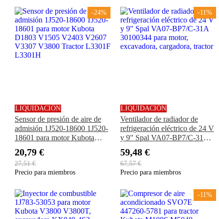
R530CA y R630CA
-24%
-11%
LIQUIDACIÓN
LIQUIDACIÓN
Sensor de presión de aire de
Ventilador de radiador de
admisión 1J520-18600 1J520-
refrigeración eléctrico de 24 V
18601 para motor Kubota
y 9" Spal VA07-BP7/C-31A
D1803 V1505 V2403 V2607
30100344 para motor,
20,79 €
59,48 €
V3307 V3800 Tractor L3301F
excavadora, cargadora, tractor
27,51 €
67,57 €
L3301H
Precio para miembros
Precio para miembros
-11%