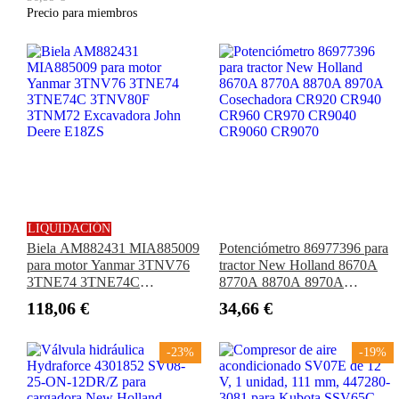
3650, 4050 y 4455)
Precio para miembros
LIQUIDACIÓN
Biela AM882431 MIA885009
Potenciómetro 86977396 para
para motor Yanmar 3TNV76
tractor New Holland 8670A
3TNE74 3TNE74C
8770A 8870A 8970A
3TNV80F 3TNM72
Cosechadora CR920 CR940
118,06 €
34,66 €
Excavadora John Deere
CR960 CR970 CR9040
E18ZS
CR9060 CR9070
-23%
-19%