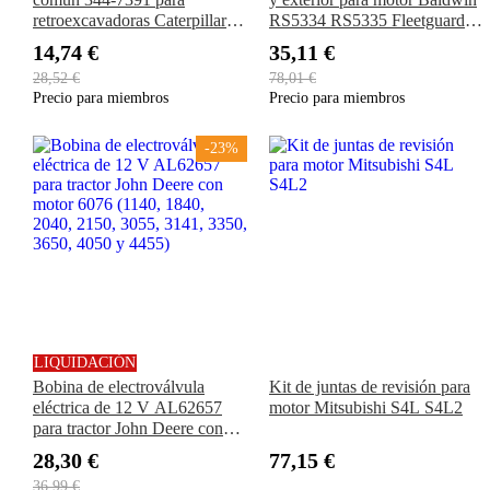
retroexcavadoras Caterpillar
RS5334 RS5335 Fleetguard
CAT 420F 428F 430F 432F
AF25957 AF25618 A616
14,74 €
35,11 €
434F 444F 450F Motor C4.4
para cargadora, excavadora y
28,52 €
78,01 €
C3.3B
tractor
Precio para miembros
Precio para miembros
-23%
LIQUIDACIÓN
Bobina de electroválvula
Kit de juntas de revisión para
eléctrica de 12 V AL62657
motor Mitsubishi S4L S4L2
para tractor John Deere con
motor 6076 (1140, 1840,
28,30 €
77,15 €
2040, 2150, 3055, 3141, 3350,
36,99 €