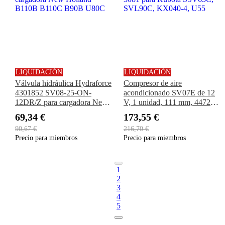
LIQUIDACIÓN
LIQUIDACIÓN
Válvula hidráulica Hydraforce
Compresor de aire
4301852 SV08-25-ON-
acondicionado SV07E de 12
12DR/Z para cargadora New
V, 1 unidad, 111 mm, 447280-
Holland B110B B110C B90B
3081 para Kubota SSV65C,
69,34 €
173,55 €
U80C
SVL90C, KX040-4, U55
90,67 €
216,70 €
Precio para miembros
Precio para miembros
1
2
3
4
5