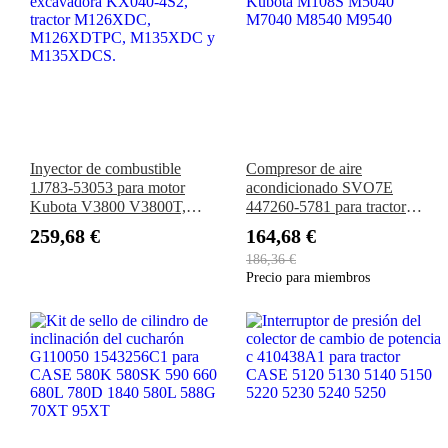
Inyector de combustible
Compresor de aire
1J783-53053 para motor
acondicionado SVO7E
Kubota V3800 V3800T,
447260-5781 para tractor
excavadora KX040-4S2,
Kubota M108S M5040
259,68 €
164,68 €
tractor M126XDC,
M7040 M8540 M9540
186,36 €
M126XDTPC, M135XDC y
Precio para miembros
M135XDCS.