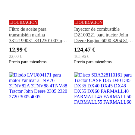
LIQUIDACIÓN
LIQUIDACIÓN
Filtro de aceite para
Inyector de combustible
transmisión marina
DZ100221 para tractor John
3312199031 3312301007 para
Deere Engine 6090 3204 8130
ZF 63A 63IV 68 80A 85A
8200 8230 8330 8430 8530
12,99 €
124,47 €
9230 8230T 8270R 8295R
22,00 €
163,96 €
8295R
Precio para miembros
Precio para miembros