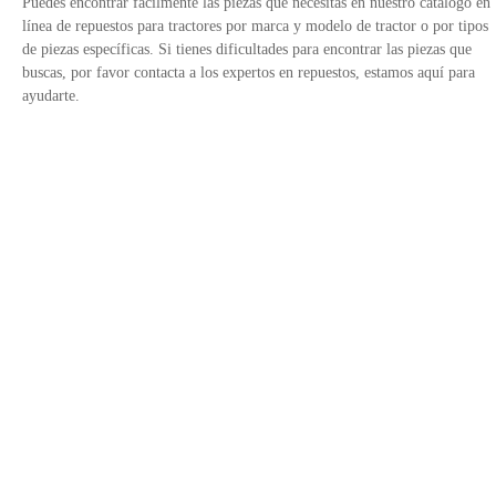
Puedes encontrar fácilmente las piezas que necesitas en nuestro catálogo en
línea de repuestos para tractores por marca y modelo de tractor o por tipos
de piezas específicas. Si tienes dificultades para encontrar las piezas que
buscas, por favor contacta a los expertos en repuestos, estamos aquí para
ayudarte.
Contáctanos
Política de Privacidad
Enlaces del sitio
Avalado por
+34 900 752185
E-Mail: info@fridayparts.com
©2016-2026 Hanphin Technology Co., Limited Reservados todos los
derechos.