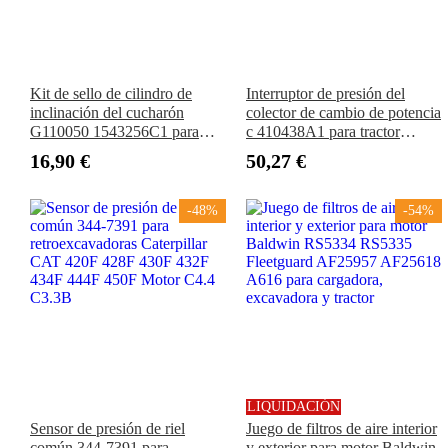
Kit de sello de cilindro de
Interruptor de presión del
inclinación del cucharón
colector de cambio de potencia
G110050 1543256C1 para
c 410438A1 para tractor
CASE 580K 580SK 590 660
CASE 5120 5130 5140 5150
16,90 €
50,27 €
680L 780D 1840 580L 588G
5220 5230 5240 5250
70XT 95XT
-48%
-54%
LIQUIDACIÓN
Sensor de presión de riel
Juego de filtros de aire interior
común 344-7391 para
y exterior para motor Baldwin