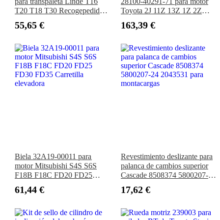
para transpaleta Linde T16
28100-40291-71 para motor
T20 T18 T30 Recogepedidos
Toyota 2J 11Z 13Z 1Z 2Z
N20 N24 N20L N25 Apilador
Carretilla elevadora 02-
55,65 €
163,39 €
L14AS L16AS
2FDC25 02-FDC23 2FDC25
FDC18 62-6FDF20 7FDU18
60-6FDN20
Biela 32A19-00011 para
Revestimiento deslizante para
motor Mitsubishi S4S S6S
palanca de cambios superior
F18B F18C FD20 FD25
Cascade 8508374 5800207-24
FD30 FD35 Carretilla
2043531 para montacargas
61,44 €
17,62 €
elevadora