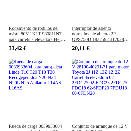
Rodamiento de rodillos del
Interruptor de asiento
mástil 80511K1T 980811NT
normalmente abierto 2P
para carretilla elevadora Heli
OPS750D 1832592 3170285
TCM Hangcha de 3 a 3,5 T
para montacargas Clark Hyster
33,42 €
20,11 €
Rueda de carga 0039933604
Conjunto de arranque de 12 V