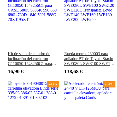
Kit de sello de cilindro de
Rueda motriz 239003 para
inclinación del cucharón
apilador BT de Toyota Staxio
G110050 1543256C1 para
SWE080L SWE100 SWE120
CASE 580K 580SK 590 660
SWE120L Transpaleta Levio
16,90 €
138,68 €
680L 780D 1840 580L 588G
LWE140 LWE160 LWE180
70XT 95XT
LWE200 LWE250
-43%
-34%