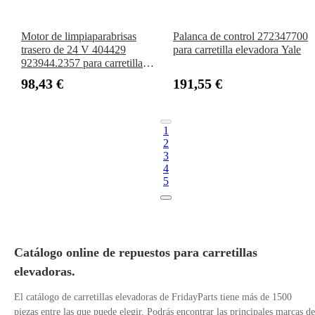
Motor de limpiaparabrisas
Palanca de control 272347700
trasero de 24 V 404429
para carretilla elevadora Yale
923944.2357 para carretilla
elevadora Kalmar Terminal
98,43 €
191,55 €
Tractor Reach Stacker
1
2
3
4
5
Catálogo online de repuestos para carretillas
elevadoras.
El catálogo de carretillas elevadoras de FridayParts tiene más de 1500
piezas entre las que puede elegir. Podrás encontrar las principales marcas de