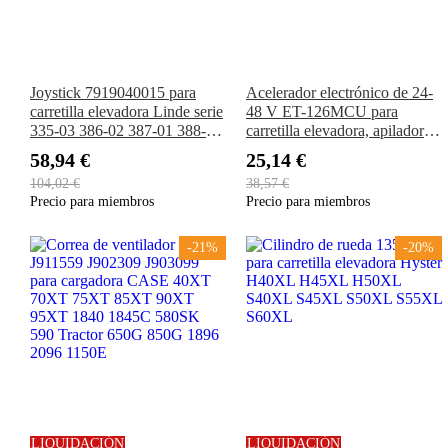
Joystick 7919040015 para
Acelerador electrónico de 24-
carretilla elevadora Linde serie
48 V ET-126MCU para
335-03 386-02 387-01 388-01
carretilla elevadora, apiladora
1275-01 391-01 392-02
y transpaleta Curtis
58,94 €
25,14 €
104,02 €
38,57 €
Precio para miembros
Precio para miembros
-21%
-20%
LIQUIDACIÓN
LIQUIDACIÓN