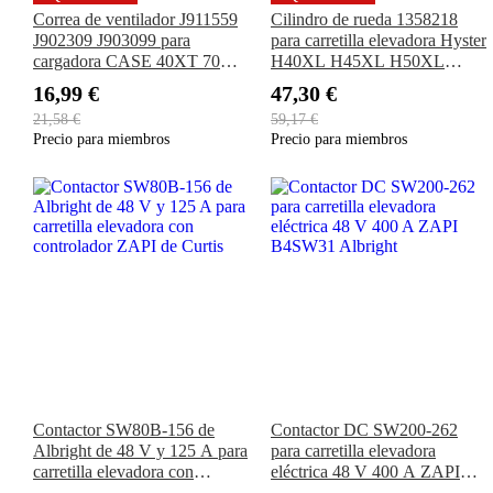
Correa de ventilador J911559
Cilindro de rueda 1358218
J902309 J903099 para
para carretilla elevadora Hyster
cargadora CASE 40XT 70XT
H40XL H45XL H50XL
75XT 85XT 90XT 95XT
S40XL S45XL S50XL
16,99 €
47,30 €
1840 1845C 580SK 590
S55XL S60XL
21,58 €
59,17 €
Tractor 650G 850G 1896
Precio para miembros
Precio para miembros
2096 1150E
Contactor SW80B-156 de
Contactor DC SW200-262
Albright de 48 V y 125 A para
para carretilla elevadora
carretilla elevadora con
eléctrica 48 V 400 A ZAPI
controlador ZAPI de Curtis
B4SW31 Albright