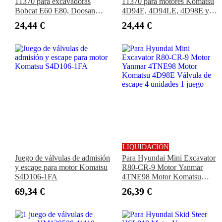
11370 para excavadoras
11370 para motores Komatsu
Bobcat E60 E80, Doosan
4D94E, 4D94LE, 4D98E y
DX60R, Hitachi ZX29U-3,
excavadoras PC30MR-2,
24,44 €
24,44 €
CASE CX37C CX55B y
PC30MR-3, PC35MR-2 y
Hyundai R60W-9S R55W-3.
PC35R-8.
LIQUIDACIÓN
Juego de válvulas de admisión
Para Hyundai Mini Excavator
y escape para motor Komatsu
R80-CR-9 Motor Yanmar
S4D106-1FA
4TNE98 Motor Komatsu
4D98E Válvula de escape 4
69,34 €
26,39 €
unidades 1 juego