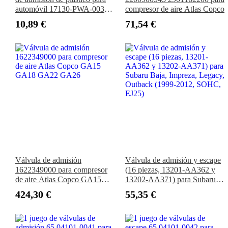
automóvil 17130-PWA-003
compresor de aire Atlas Copco
para Honda Fit City Civic CR-
10,89 €
71,54 €
V 2005-2013
Válvula de admisión
Válvula de admisión y escape
1622349000 para compresor
(16 piezas, 13201-AA362 y
de aire Atlas Copco GA15
13202-AA371) para Subaru
GA18 GA22 GA26
Baja, Impreza, Legacy,
424,30 €
55,35 €
Outback (1999-2012, SOHC,
EJ25)