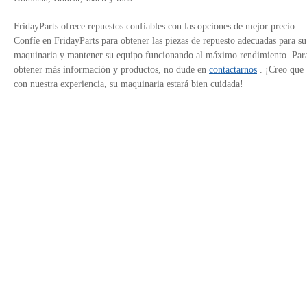
FridayParts ofrece repuestos confiables con las opciones de mejor precio.
Confíe en FridayParts para obtener las piezas de repuesto adecuadas para su
maquinaria y mantener su equipo funcionando al máximo rendimiento. Par
obtener más información y productos, no dude en
contactarnos
. ¡Creo que
con nuestra experiencia, su maquinaria estará bien cuidada!
Contáctanos
Política de Privacidad
Enlaces del sitio
Avalado por
+34 900 752185
E-Mail: info@fridayparts.com