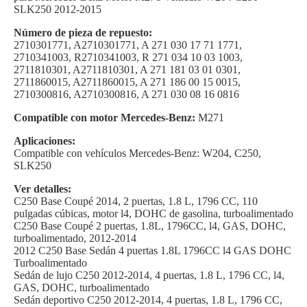
SLK250 2012-2015
Número de pieza de repuesto:
2710301771, A2710301771, A 271 030 17 71 1771,
2710341003, R2710341003, R 271 034 10 03 1003,
2711810301, A2711810301, A 271 181 03 01 0301,
2711860015, A2711860015, A 271 186 00 15 0015,
2710300816, A2710300816, A 271 030 08 16 0816
Compatible con motor Mercedes-Benz:
M271
Aplicaciones:
Compatible con vehículos Mercedes-Benz: W204, C250,
SLK250
Ver detalles:
C250 Base Coupé 2014, 2 puertas, 1.8 L, 1796 CC, 110
pulgadas cúbicas, motor l4, DOHC de gasolina, turboalimentado
C250 Base Coupé 2 puertas, 1.8L, 1796CC, l4, GAS, DOHC,
turboalimentado, 2012-2014
2012 C250 Base Sedán 4 puertas 1.8L 1796CC l4 GAS DOHC
Turboalimentado
Sedán de lujo C250 2012-2014, 4 puertas, 1.8 L, 1796 CC, l4,
GAS, DOHC, turboalimentado
Sedán deportivo C250 2012-2014, 4 puertas, 1.8 L, 1796 CC,