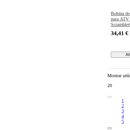
Bobina de
para ATV 
Scrambler
Sportsman
34,41 €
Predator9
Añ
Mostrar artí
20
1
2
3
4
5