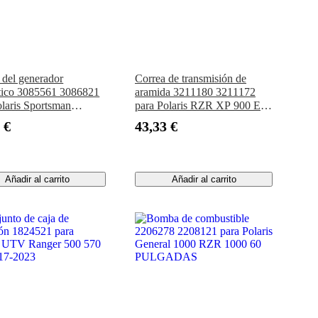
 del generador
Correa de transmisión de
ico 3085561 3086821
aramida 3211180 3211172
olaris Sportsman
para Polaris RZR XP 900 EFI
m Scrambler Worker
2011-2013
 €
43,33 €
ss Ranger 500 1997-
Añadir al carrito
Añadir al carrito