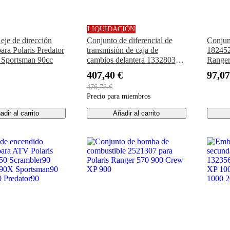
LIQUIDACIÓN
 eje de dirección
Conjunto de diferencial de
Conjun
ra Polaris Predator
transmisión de caja de
182452
 Sportsman 90cc
cambios delantera 1332803
Ranger
para Polaris Polaris RZR 4
2023
407,40 €
97,07
800 2010
476,73 €
Precio para miembros
adir al carrito
Añadir al carrito