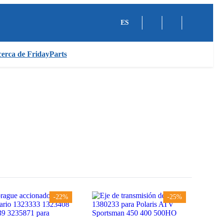
ES
erca de FridayParts
-22%
-25%