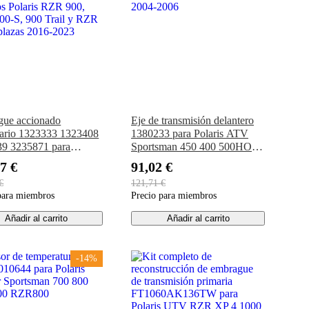
ue accionado
Eje de transmisión delantero
ario 1323333 1323408
1380233 para Polaris ATV
9 3235871 para
Sportsman 450 400 500HO
s Polaris RZR 900,
2004-2006
7 €
91,02 €
0-S, 900 Trail y RZR
€
121,71 €
plazas 2016-2023
para miembros
Precio para miembros
Añadir al carrito
Añadir al carrito
-14%