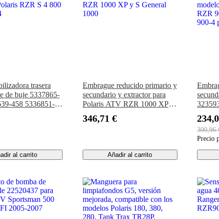
bilizadora trasera
Embrague reducido primario y
Embrag
te de buje 5337865-
secundario y extractor para
secund
639-458 5336851-
Polaris ATV RZR 1000 XP y
323593
Polaris RZR S 4 800
S General 1000
modelo
346,71 €
234,0
4
RZR 90
300,96 
900-4 
Precio 
adir al carrito
Añadir al carrito