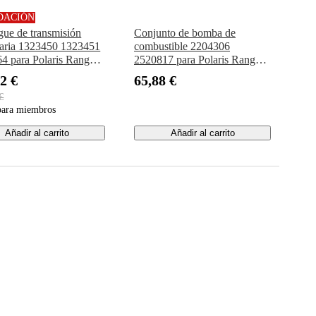
DACIÓN
ue de transmisión
Conjunto de bomba de
aria 1323450 1323451
combustible 2204306
4 para Polaris Ranger
2520817 para Polaris Ranger
00 2018-2020 Crew XP
500 700 800
2 €
65,88 €
2019-2020
€
para miembros
Añadir al carrito
Añadir al carrito