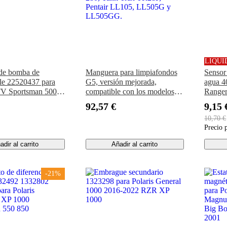
LIQUI
de bomba de
Manguera para limpiafondos
Sensor
le 22520437 para
G5, versión mejorada,
agua 4
TV Sportsman 500
compatible con los modelos
Ranger
FI 2005-2007
Polaris 180, 380, 280, Tank
RZR90
92,57 €
9,15 
Trax TR28P, Pentair LL105,
10,70 €
LL505G y LL505GG.
Precio 
adir al carrito
Añadir al carrito
-21%