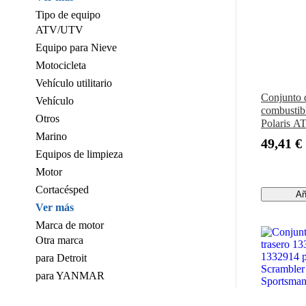
Tipo de equipo
ATV/UTV
Equipo para Nieve
Motocicleta
Vehículo utilitario
Conjunto 
Vehículo
combustib
Otros
Polaris A
Marino
700 800 E
49,41 €
Equipos de limpieza
Motor
Cortacésped
Añ
Ver más
Marca de motor
Otra marca
para Detroit
para YANMAR