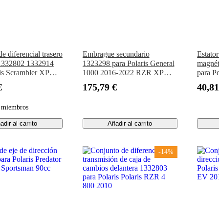
e diferencial trasero
Embrague secundario
Estator
1332802 1332914
1323298 para Polaris General
magnét
ris Scrambler XP
1000 2016-2022 RZR XP
para P
tsman 550 850
1000
Magnu
€
175,79 €
40,81
Big Bo
2001
a miembros
adir al carrito
Añadir al carrito
-14%