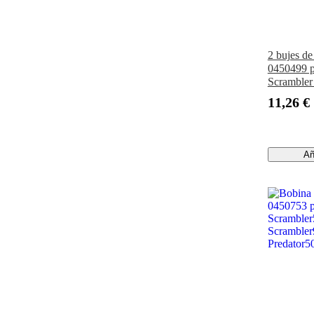
2 bujes de
0450499 pa
Scrambler
11,26 €
Añ