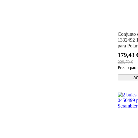
Conjunto d
1332492 
para Pola
1000 Spor
179,43 
229,70 €
Precio par
Añ