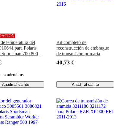
DACIÓN
 de temperatura del
Kit completo de
010644 para Polaris
reconstrucción de embrague
 Sportsman 700 800
de transmisión primaria
0 RZR800
FT1060AK136TW para
€
40,73 €
Polaris UTV RZR XP 4 1000
2016
para miembros
Añadir al carrito
Añadir al carrito