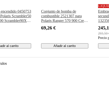
LIQUI
 encendido 0450753
Conjunto de bomba de
Embrag
Polaris Scrambler50
combustible 2521307 para
secund
90 Scrambler90X
Polaris Ranger 570 900 Crew
132356
90 Predator50
XP 900
XP 10
69,26 €
245,1
0
1000 
293,50 
Precio 
adir al carrito
Añadir al carrito
culos