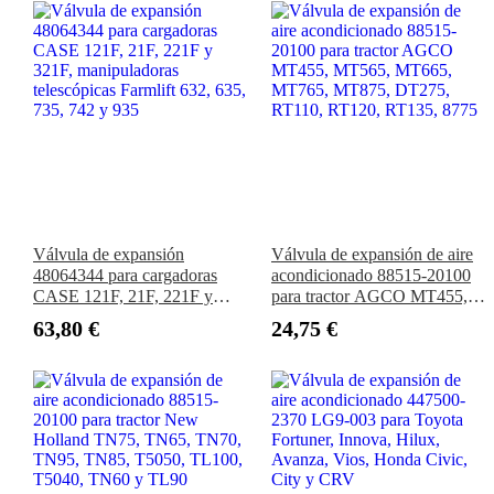
Válvula de expansión
Válvula de expansión de aire
48064344 para cargadoras
acondicionado 88515-20100
CASE 121F, 21F, 221F y
para tractor AGCO MT455,
321F, manipuladoras
MT565, MT665, MT765,
63,80 €
24,75 €
telescópicas Farmlift 632, 635,
MT875, DT275, RT110,
735, 742 y 935
RT120, RT135, 8775