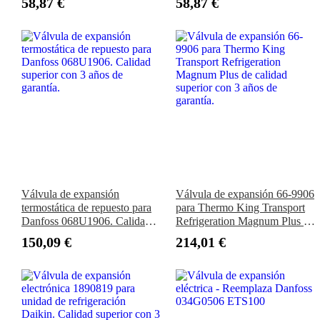
58,87 €
58,87 €
ZX225US-E ZX225USR-3
225DLC 75C 75D 80C 85D
ZX225USRK-3 ZX70
ZX75US-A ZX80LCK
ZAXIS135US
Válvula de expansión
Válvula de expansión 66-9906
termostática de repuesto para
para Thermo King Transport
Danfoss 068U1906. Calidad
Refrigeration Magnum Plus de
superior con 3 años de
calidad superior con 3 años de
150,09 €
214,01 €
garantía.
garantía.