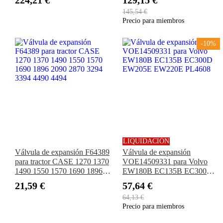
224,21 €
129,15 €
145,54 €
Precio para miembros
-10%
LIQUIDACIÓN
Válvula de expansión F64389
Válvula de expansión
para tractor CASE 1270 1370
VOE14509331 para Volvo
1490 1550 1570 1690 1896
EW180B EC135B EC300D
2090 2870 3294 3394 4490
EW205E EW220E PL4608
21,59 €
57,64 €
4494
64,13 €
Precio para miembros