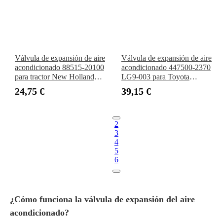
Válvula de expansión de aire
Válvula de expansión de aire
acondicionado 88515-20100
acondicionado 447500-2370
para tractor New Holland
LG9-003 para Toyota
TN75, TN65, TN70, TN95,
Fortuner, Innova, Hilux,
24,75 €
39,15 €
TN85, T5050, TL100, T5040,
Avanza, Vios, Honda Civic,
TN60 y TL90
City y CRV
2
3
4
5
6
¿Cómo funciona la válvula de expansión del aire
acondicionado?