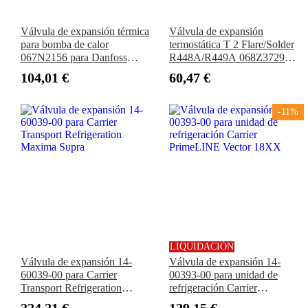
Válvula de expansión térmica
Válvula de expansión
para bomba de calor
termostática T 2 Flare/Solder
067N2156 para Danfoss
R448A/R449A 068Z3729
TGEX de 7,5 toneladas, R-
para Danfoss
104,01 €
60,47 €
22/407C TXV
-11%
LIQUIDACIÓN
Válvula de expansión 14-
Válvula de expansión 14-
60039-00 para Carrier
00393-00 para unidad de
Transport Refrigeration
refrigeración Carrier
Maxima Supra
PrimeLINE Vector 18XX