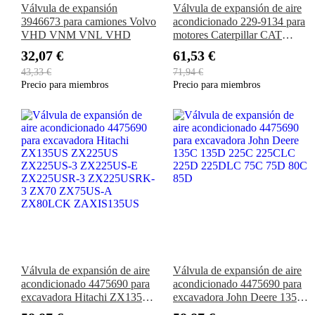
Válvula de expansión
Válvula de expansión de aire
3946673 para camiones Volvo
acondicionado 229-9134 para
VHD VNM VNL VHD
motores Caterpillar CAT
3126B 3064 3066 C7 C6.4
32,07 €
61,53 €
C4.2 4M40 Excavadora 308C
43,33 €
71,94 €
308D 314C
Precio para miembros
Precio para miembros
Válvula de expansión de aire
Válvula de expansión de aire
acondicionado 4475690 para
acondicionado 4475690 para
excavadora Hitachi ZX135US
excavadora John Deere 135C
ZX225US ZX225US-3
135D 225C 225CLC 225D