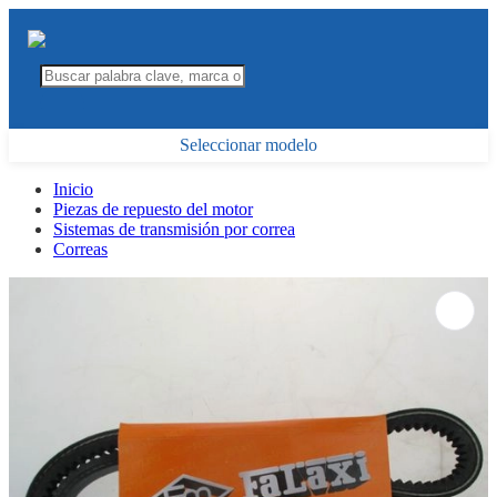
Seleccionar modelo
Inicio
Piezas de repuesto del motor
Sistemas de transmisión por correa
Correas