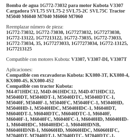
Bomba de agua 1G772-73032 para motor Kubota V3307
Cargadora SVL75 SVL75-2 SVL75-2C SVL75C Tractor
M5040 M6040 M7040 M6060 M7060
Reemplazar número de pieza:
1G772-73032, 1G772-73030, 1G77273032, 1G77273030,
1G772-13122, 1G77213122, 1G772-73035, 1G772-73033,
1G772-73034, 35, 1G77273033, 1G77273034, 1G772-13125,
1G77213125
Compatible con motores Kubota:
V3307, V3307-DI, V3307T
Aplicaciones:
Compatible con excavadoras Kubota: KX080-3T, KX080-4,
KX080-4S, KX080-4S2
Compatible con tractor Kubota:
M4-071HDC12, M4D-061HDC12, M4D-071HDC12,
M5040DT, M5040DT-1, M5040DTC, M5040DTC-1,
M5040F, M5040F-1, M5040FC, M5040FC-1, M5040HD,
M5040HD-1, M5040HDC, M5040HDC-1, M6040DT,
M6040DT-1, M6040DTC, M6040DTC-1, M6040F,
M6040F-1, M6040FC, M6040FC-1, M6040HD, M6040HD-
1, M6040HDC, M6040HDC-1, M6040HDNB,
M6040HDNB-1, M6060HD, M6060HDC, M6060HFC,
M7040DT, M7040DT-1, M7040DTC, M7040DTC-1,