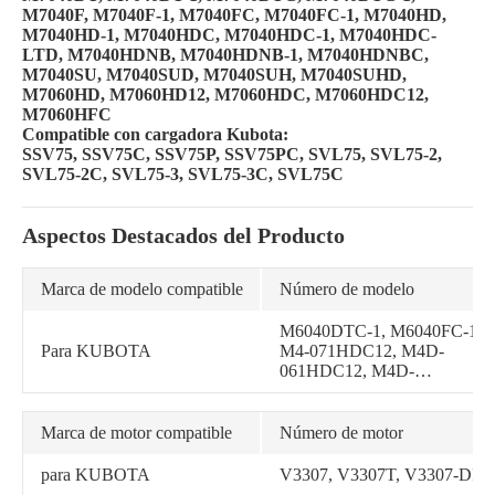
M7040F, M7040F-1, M7040FC, M7040FC-1, M7040HD,
M7040HD-1, M7040HDC, M7040HDC-1, M7040HDC-
LTD, M7040HDNB, M7040HDNB-1, M7040HDNBC,
M7040SU, M7040SUD, M7040SUH, M7040SUHD,
M7060HD, M7060HD12, M7060HDC, M7060HDC12,
M7060HFC
Compatible con cargadora Kubota:
SSV75, SSV75C, SSV75P, SSV75PC, SVL75, SVL75-2,
SVL75-2C, SVL75-3, SVL75-3C, SVL75C
Aspectos Destacados del Producto
Marca de modelo compatible
Número de modelo
M6040DTC-1, M6040FC-1,
Para KUBOTA
M4-071HDC12, M4D-
061HDC12, M4D-
071HDC12, M5040DT-1,
M5040DTC-1, M5040F-1,
M5040FC-1, M5040HD-1,
Marca de motor compatible
Número de motor
M5040HDC-1, M6040DT-
1, M6040F-1, M5040DTC,
para KUBOTA
V3307, V3307T, V3307-DI
M5040FC, M5040HDC,