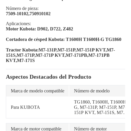
Número de pieza:
7509-10102,750910102
Aplicaciones:
Motor Kubota: D902, D722, Z482
Cortadora de césped Kubota: T1600H T1600H-G TG1860
Tractor Kubota:M7-131P,M7-151P,M7-151P KVT,M7-
151S,M7-171P,M7-171P KVT,M7-171PB,M7-171PB
KVT,M7-171S
Aspectos Destacados del Producto
Marca de modelo compatible
Número de modelo
TG1860, T1600H, T1600H-
Para KUBOTA
G, M7-131P, M7-151P, M7-
151P KVT, M7-151S, M7-
171P, M7-171P KVT, M7-
171PB, M7-171PB KVT,
M7-171S
Marca de motor compatible
Número de motor