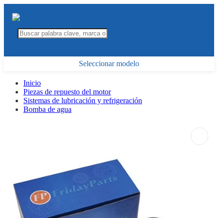
Seleccionar modelo
Inicio
Piezas de repuesto del motor
Sistemas de lubricación y refrigeración
Bomba de agua