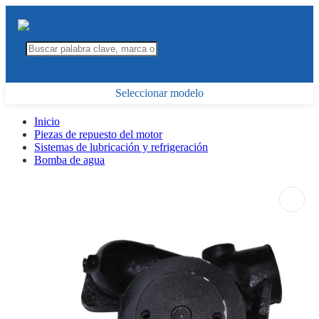
Seleccionar modelo
Inicio
Piezas de repuesto del motor
Sistemas de lubricación y refrigeración
Bomba de agua