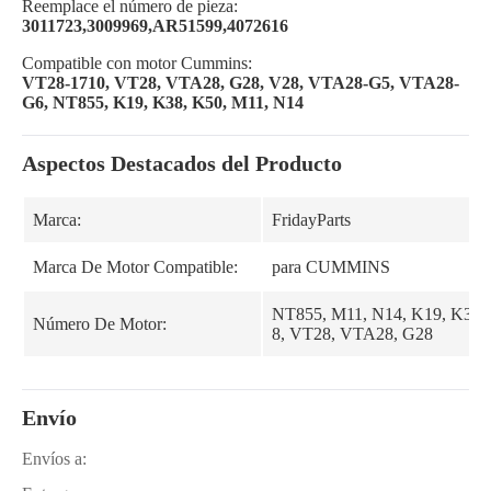
Reemplace el número de pieza:
3011723,3009969,AR51599,4072616
Compatible con motor Cummins:
VT28-1710, VT28, VTA28, G28, V28, VTA28-G5, VTA28-
G6, NT855, K19, K38, K50, M11, N14
Aspectos Destacados del Producto
Marca:
FridayParts
Marca De Motor Compatible:
para CUMMINS
NT855, M11, N14, K19, K38,
Número De Motor:
8, VT28, VTA28, G28
Envío
Envíos a: