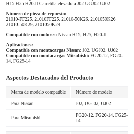
H15 H25 H20-II Carretilla elevadora J02 UGJ02 UJ02
Número de pieza de repuesto:
21010-FF225, 21010FF225, 21010-50K26, 2101050K26,
21010-50K29, 2101050K29
Compatible con motores:
Nissan H15, H25, H20-II
Aplicaciones:
Compatible con montacargas Nissan:
J02, UGJ02, UJ02
Compatible con montacargas Mitsubishi:
FG20-12, FG20-
14, FG25-14
Aspectos Destacados del Producto
Marca de modelo compatible
Número de modelo
Para Nissan
J02, UGJ02, UJ02
FG20-12, FG20-14, FG25-
Para Mitsubishi
14