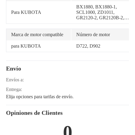
BX1880, BX1880-1,
Para KUBOTA
SCL1000, ZD1011,
GR2120-2, GR2120B-2,
RTV-X900G, RTV-X900R,
RTV-X900W, ZD1011-3,
ZD1021, ZD1021-3,
Marca de motor compatible
Número de motor
ZD1011-AU
para KUBOTA
D722, D902
Envío
Envíos a:
Entrega:
Elija opciones para tarifas de envío.
Opiniones de Clientes
0