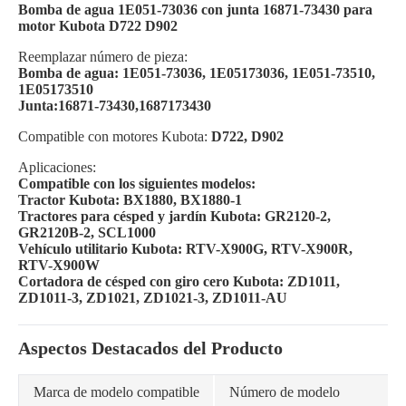
Bomba de agua 1E051-73036 con junta 16871-73430 para
motor Kubota D722 D902
Reemplazar número de pieza:
Bomba de agua: 1E051-73036, 1E05173036, 1E051-73510,
1E05173510
Junta:16871-73430,1687173430
Compatible con motores Kubota:
D722, D902
Aplicaciones:
Compatible con los siguientes modelos:
Tractor Kubota: BX1880, BX1880-1
Tractores para césped y jardín Kubota: GR2120-2,
GR2120B-2, SCL1000
Vehículo utilitario Kubota: RTV-X900G, RTV-X900R,
RTV-X900W
Cortadora de césped con giro cero Kubota: ZD1011,
ZD1011-3, ZD1021, ZD1021-3, ZD1011-AU
Aspectos Destacados del Producto
Marca de modelo compatible
Número de modelo