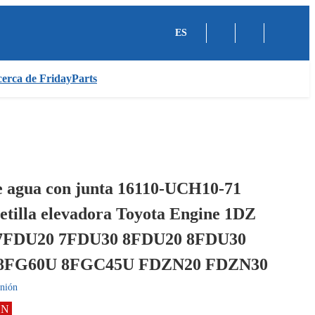
ES
erca de FridayParts
 agua con junta 16110-UCH10-71
etilla elevadora Toyota Engine 1DZ
7FDU20 7FDU30 8FDU20 8FDU30
8FG60U 8FGC45U FDZN20 FDZN30
nión
ÓN