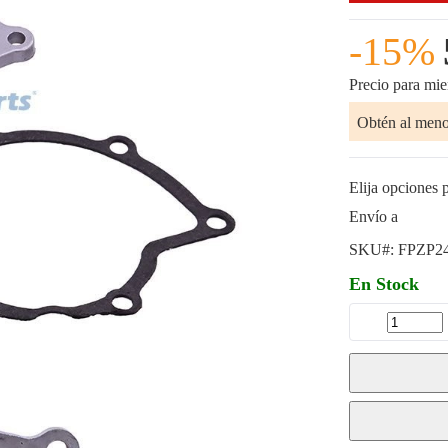
-15%
Precio para mi
Obtén al men
Elija opciones p
Envío a
SKU#:
FPZP2
En Stock