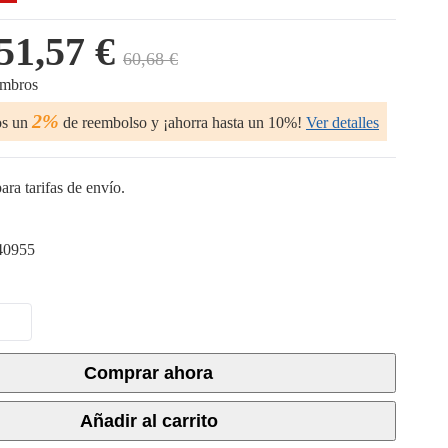
51,57 €
60,68 €
embros
2%
os un
de reembolso y ¡ahorra hasta un 10%!
Ver detalles
ara tarifas de envío.
40955
Comprar ahora
Añadir al carrito