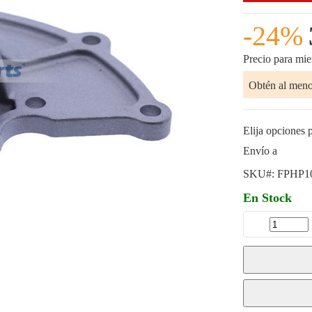
-24%
Precio para mi
Obtén al men
Elija opciones p
Envío a
SKU#:
FPHP1
En Stock