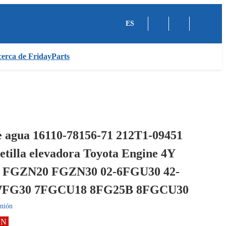
ES
erca de FridayParts
 agua 16110-78156-71 212T1-09451
etilla elevadora Toyota Engine 4Y
 FGZN20 FGZN30 02-6FGU30 42-
7FG30 7FGCU18 8FG25B 8FGCU30
nión
ÓN