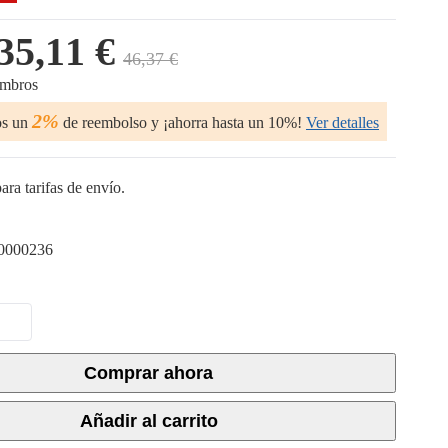
35,11 €
46,37 €
embros
2%
os un
de reembolso y ¡ahorra hasta un 10%!
Ver detalles
ara tarifas de envío.
0000236
Comprar ahora
Añadir al carrito