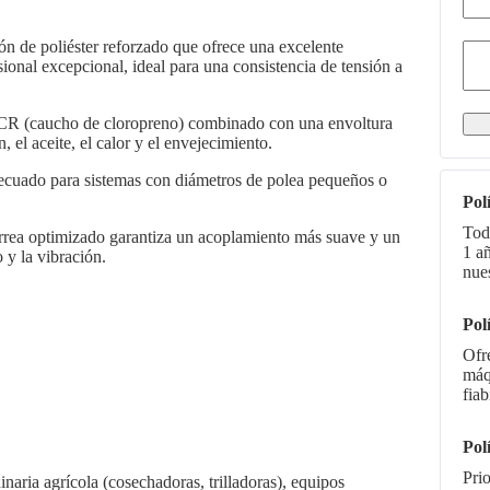
dón de poliéster reforzado que ofrece una excelente
sional excepcional, ideal para una consistencia de tensión a
 de CR (caucho de cloropreno) combinado con una envoltura
, el aceite, el calor y el envejecimiento.
decuado para sistemas con diámetros de polea pequeños o
Pol
Tod
correa optimizado garantiza un acoplamiento más suave y un
1 a
y la vibración.
nue
Pol
Ofr
máq
fiab
Pol
Pri
naria agrícola (cosechadoras, trilladoras), equipos