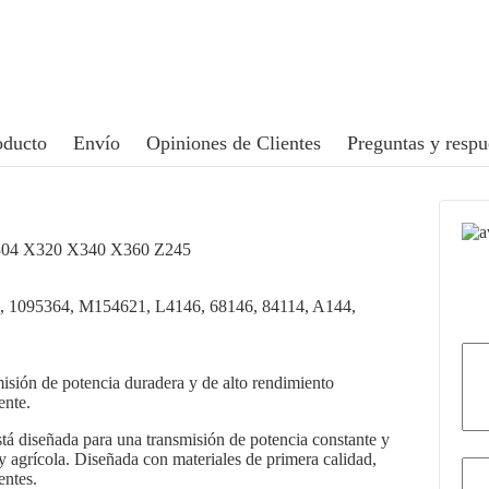
oducto
Envío
Opiniones de Clientes
Preguntas y respu
 X304 X320 X340 X360 Z245
4, 1095364, M154621, L4146, 68146, 84114, A144,
isión de potencia duradera y de alto rendimiento
ente.
tá diseñada para una transmisión de potencia constante y
y agrícola. Diseñada con materiales de primera calidad,
entes.