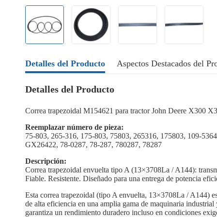
Detalles del Producto
Aspectos Destacados del Pr
Detalles del Producto
Correa trapezoidal M154621 para tractor John Deere X300
Reemplazar número de pieza:
75-803, 265-316, 175-803, 75803, 265316, 175803, 109-536
GX26422, 78-0287, 78-287, 780287, 78287
Descripción:
Correa trapezoidal envuelta tipo A (13×3708La / A144): transm
Fiable. Resistente. Diseñado para una entrega de potencia efici
Esta correa trapezoidal (tipo A envuelta, 13×3708La / A144) es
de alta eficiencia en una amplia gama de maquinaria industrial 
garantiza un rendimiento duradero incluso en condiciones exig