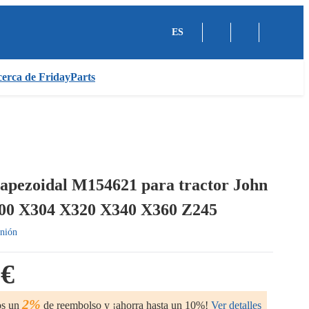
ES
erca de FridayParts
rapezoidal M154621 para tractor John
00 X304 X320 X340 X360 Z245
nión
 €
2%
os un
de reembolso y ¡ahorra hasta un 10%!
Ver detalles