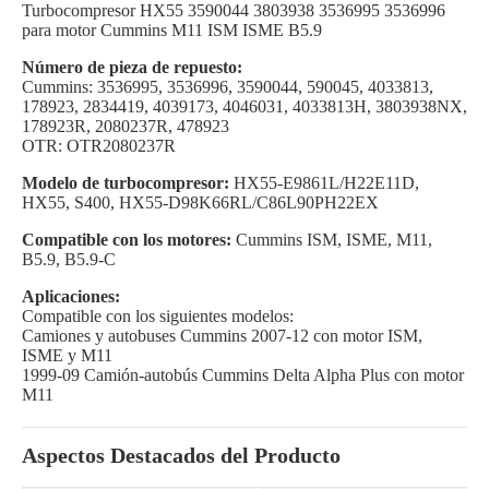
Turbocompresor HX55 3590044 3803938 3536995 3536996
para motor Cummins M11 ISM ISME B5.9
Número de pieza de repuesto:
Cummins: 3536995, 3536996, 3590044, 590045, 4033813,
178923, 2834419, 4039173, 4046031, 4033813H, 3803938NX,
178923R, 2080237R, 478923
OTR: OTR2080237R
Modelo de turbocompresor:
HX55-E9861L/H22E11D,
HX55, S400, HX55-D98K66RL/C86L90PH22EX
Compatible con los motores:
Cummins ISM, ISME, M11,
B5.9, B5.9-C
Aplicaciones:
Compatible con los siguientes modelos:
Camiones y autobuses Cummins 2007-12 con motor ISM,
ISME y M11
1999-09 Camión-autobús Cummins Delta Alpha Plus con motor
M11
Aspectos Destacados del Producto