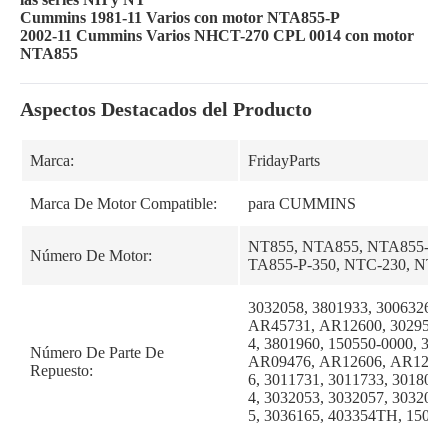
Cummins 1981-11 Varios con motor NTA855-P
2002-11 Cummins Varios NHCT-270 CPL 0014 con motor
NTA855
Aspectos Destacados del Producto
Marca:
FridayParts
Marca De Motor Compatible:
para CUMMINS
NT855, NTA855, NTA855-P, 
Número De Motor:
TA855-P-350, NTC-230, NTC
3032058, 3801933, 3006326, 
AR45731, AR12600, 3029514
4, 3801960, 150550-0000, 38
Número De Parte De
AR09476, AR12606, AR12632
Repuesto:
6, 3011731, 3011733, 3018068
4, 3032053, 3032057, 3032064
5, 3036165, 403354TH, 15006