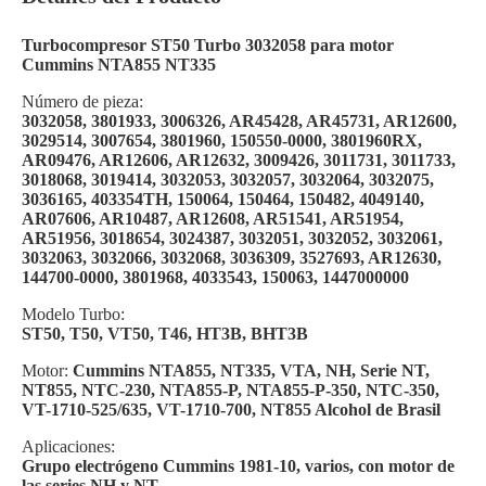
Turbocompresor ST50 Turbo 3032058 para motor
Cummins NTA855 NT335
Número de pieza:
3032058, 3801933, 3006326, AR45428, AR45731, AR12600,
3029514, 3007654, 3801960, 150550-0000, 3801960RX,
AR09476, AR12606, AR12632, 3009426, 3011731, 3011733,
3018068, 3019414, 3032053, 3032057, 3032064, 3032075,
3036165, 403354TH, 150064, 150464, 150482, 4049140,
AR07606, AR10487, AR12608, AR51541, AR51954,
AR51956, 3018654, 3024387, 3032051, 3032052, 3032061,
3032063, 3032066, 3032068, 3036309, 3527693, AR12630,
144700-0000, 3801968, 4033543, 150063, 1447000000
Modelo Turbo:
ST50, T50, VT50, T46, HT3B, BHT3B
Motor:
Cummins NTA855, NT335, VTA, NH, Serie NT,
NT855, NTC-230, NTA855-P, NTA855-P-350, NTC-350,
VT-1710-525/635, VT-1710-700, NT855 Alcohol de Brasil
Aplicaciones:
Grupo electrógeno Cummins 1981-10, varios, con motor de
las series NH y NT