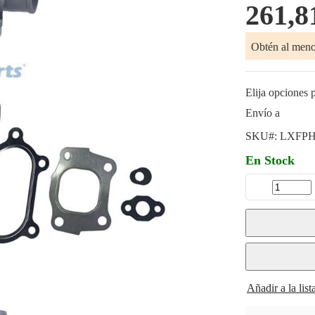
261,8
Obtén al men
Elija opciones p
Envío a
SKU#:
LXFPH
En Stock
Añadir a la lis