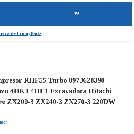
ES
erca de FridayParts
presor RHF55 Turbo 8973628390
uzu 4HK1 4HE1 Excavadora Hitachi
re ZX200-3 ZX240-3 ZX270-3 220DW
nión