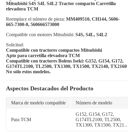
Mitsubishi S4S S4L S4L2 Tractor compacto Carretilla
elevadora TCM
Reemplace el número de pieza:
MM409510, CH144, 5606-
665-7300-0, 560666573000
Compatible con motores Mitsubishi:
S4S, S4L, S4L2
Solicitud:
Compatible con tractores compactos Mitsubishi
Apto para carretilla elevadora TCM
Compatible con tractores Bolens Iseki: G152, G154, G172,
G174TL2100, TL2500, TX1300, TX1500, TX2140, TX2160
No sólo estos modelos.
Aspectos Destacados del Producto
Marca de modelo compatible
Número de modelo
G152, G154, G172,
Para TCM
G174TL2100, TL2500,
TX1300, TX1500, TX2140,
TX2160