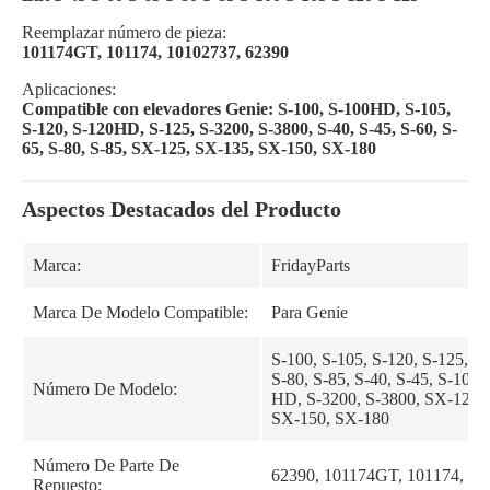
Reemplazar número de pieza:
101174GT, 101174, 10102737, 62390
Aplicaciones:
Compatible con elevadores Genie: S-100, S-100HD, S-105,
S-120, S-120HD, S-125, S-3200, S-3800, S-40, S-45, S-60, S-
65, S-80, S-85, SX-125, SX-135, SX-150, SX-180
Aspectos Destacados del Producto
Marca:
FridayParts
Marca De Modelo Compatible:
Para Genie
S-100, S-105, S-120, S-125, S-
S-80, S-85, S-40, S-45, S-100
Número De Modelo:
HD, S-3200, S-3800, SX-125,
SX-150, SX-180
Número De Parte De
62390, 101174GT, 101174, 10
Repuesto: