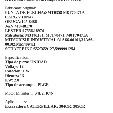
Fabricante original:
PUNTA DE FLECHA:SMT0358 M8T70471A
CARGA:110947
ORUGA:195-8486
J&N:410-48170
LESTER:17556,18974
Mitsubishi: M3T61171, M8T70471, M8T70471A
MITSUBISHI INDUSTRIAL:31A66-00101,31A66-
00102,MM409411
SCHAEFF INC:5527659127,5999991254
Especificación:
Tipo de pieza: UNIDAD
Voltaje: 12
Rotación: CW
Dientes: 13
KW: 2.0
Tipo de arranque: PLGR
Motor Mitsubishi:
S4L2, K4N
Aplicaciones:
Excavadora CATERPILLAR: 304CR, 305CR