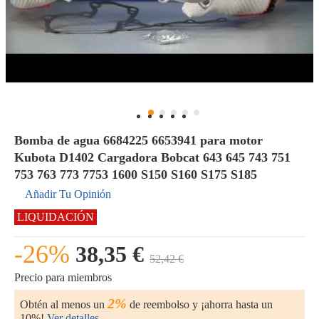
Bomba de agua 6684225 6653941 para motor
Kubota D1402 Cargadora Bobcat 643 645 743 751
753 763 773 7753 1600 S150 S160 S175 S185
Añadir Tu Opinión
LIQUIDACIÓN
-26%
38,35 €
52,42 €
Precio para miembros
2%
Obtén al menos un
de reembolso y ¡ahorra hasta un
10%!
Ver detalles