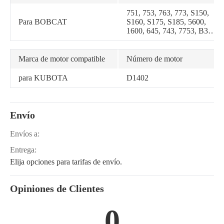
751, 753, 763, 773, S150,
Para BOBCAT
S160, S175, S185, 5600,
1600, 645, 743, 7753, B300,
BL370, 643
Marca de motor compatible
Número de motor
para KUBOTA
D1402
Envío
Envíos a:
Entrega:
Elija opciones para tarifas de envío.
Opiniones de Clientes
0