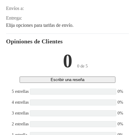
DGDE-1, D902-E3B-
EXMK-1, D902-E2B-HQV-
Envíos a:
1, D902-E2B, D902-E2B-
Entrega:
DGDE-1, D902-E2B-
EXMK-1, D902-E3B-
Elija opciones para tarifas de envío.
BMG-1, D902-E4B
Opiniones de Clientes
0
0 de 5
Escribir una reseña
5 estrellas
0%
4 estrellas
0%
3 estrellas
0%
2 estrellas
0%
1 estrella
0%