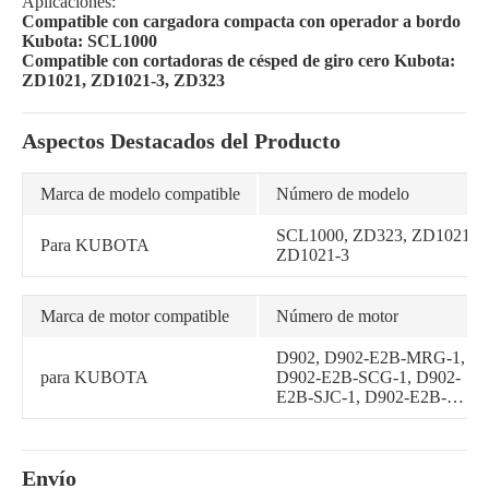
Aplicaciones:
Compatible con cargadora compacta con operador a bordo
Kubota: SCL1000
Compatible con cortadoras de césped de giro cero Kubota:
ZD1021, ZD1021-3, ZD323
Aspectos Destacados del Producto
Marca de modelo compatible
Número de modelo
SCL1000, ZD323, ZD1021,
Para KUBOTA
ZD1021-3
Marca de motor compatible
Número de motor
D902, D902-E2B-MRG-1,
para KUBOTA
D902-E2B-SCG-1, D902-
E2B-SJC-1, D902-E2B-
WDDE-2, D902-E2B-
WDDE-3, D902-E2B-
WDS-1, D902-E3B, D902-
Envío
E3B-CKP-1, D902-E3B-