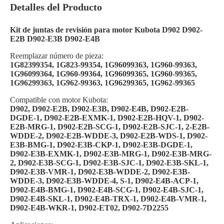
Detalles del Producto
Kit de juntas de revisión para motor Kubota D902 D902-
E2B D902-E3B D902-E4B
Reemplazar número de pieza:
1G82399354, 1G823-99354, 1G96099363, 1G960-99363,
1G96099364, 1G960-99364, 1G96099365, 1G960-99365,
1G96299363, 1G962-99363, 1G96299365, 1G962-99365
Compatible con motor Kubota:
D902, D902-E2B, D902-E3B, ​​D902-E4B, D902-E2B-
DGDE-1, D902-E2B-EXMK-1, D902-E2B-HQV-1, D902-
E2B-MRG-1, D902-E2B-SCG-1, D902-E2B-SJC-1, 2-E2B-
WDDE-2, D902-E2B-WDDE-3, D902-E2B-WDS-1, D902-
E3B-BMG-1, D902-E3B-CKP-1, D902-E3B-DGDE-1,
D902-E3B-EXMK-1, D902-E3B-MRG-1, D902-E3B-MRG-
2, D902-E3B-SCG-1, D902-E3B-SJC-1, D902-E3B-SKL-1,
D902-E3B-VMR-1, D902-E3B-WDDE-2, D902-E3B-
WDDE-3, D902-E3B-WDDE-4, S-1, D902-E4B-ACP-1,
D902-E4B-BMG-1, D902-E4B-SCG-1, D902-E4B-SJC-1,
D902-E4B-SKL-1, D902-E4B-TRX-1, D902-E4B-VMR-1,
D902-E4B-WKR-1, D902-ET02, D902-7D2255